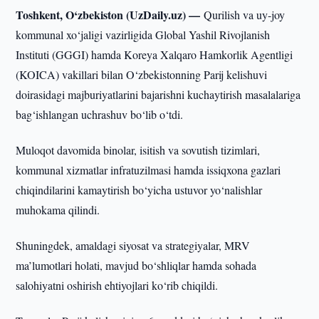
Toshkent, O‘zbekiston (UzDaily.uz) —
Qurilish va uy-joy
kommunal xo‘jaligi vazirligida Global Yashil Rivojlanish
Instituti (GGGI) hamda Koreya Xalqaro Hamkorlik Agentligi
(KOICA) vakillari bilan O‘zbekistonning Parij kelishuvi
doirasidagi majburiyatlarini bajarishni kuchaytirish masalalariga
bag‘ishlangan uchrashuv bo‘lib o‘tdi.
Muloqot davomida binolar, isitish va sovutish tizimlari,
kommunal xizmatlar infratuzilmasi hamda issiqxona gazlari
chiqindilarini kamaytirish bo‘yicha ustuvor yo‘nalishlar
muhokama qilindi.
Shuningdek, amaldagi siyosat va strategiyalar, MRV
ma’lumotlari holati, mavjud bo‘shliqlar hamda sohada
salohiyatni oshirish ehtiyojlari ko‘rib chiqildi.