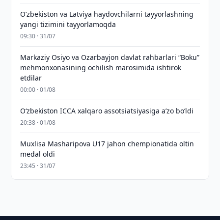
Oʻzbekiston va Latviya haydovchilarni tayyorlashning
yangi tizimini tayyorlamoqda
09:30 · 31/07
Markaziy Osiyo va Ozarbayjon davlat rahbarlari “Boku”
mehmonxonasining ochilish marosimida ishtirok
etdilar
00:00 · 01/08
O‘zbekiston ICCA xalqaro assotsiatsiyasiga aʼzo bo‘ldi
20:38 · 01/08
Muxlisa Masharipova U17 jahon chempionatida oltin
medal oldi
23:45 · 31/07