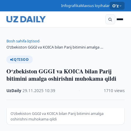
Infografika
Maxsus loyihalar
O'z
Bosh sahifa
Iqtisod
›
›
Oʻzbekiston GGGI va KOICA bilan Parij bitimini amalga …
IQTISOD
Oʻzbekiston GGGI va KOICA bilan Parij
bitimini amalga oshirishni muhokama qildi
UzDaily
·
29.11.2025
·
10:39
·
1710 views
Oʻzbekiston GGGI va KOICA bilan Parij bitimini amalga
oshirishni muhokama qildi