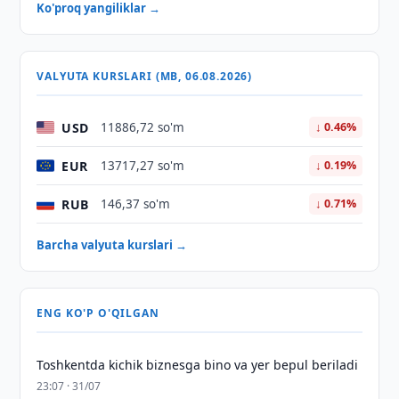
Ko'proq yangiliklar →
VALYUTA KURSLARI (MB, 06.08.2026)
USD
11886,72 so'm
↓ 0.46%
EUR
13717,27 so'm
↓ 0.19%
RUB
146,37 so'm
↓ 0.71%
Barcha valyuta kurslari →
ENG KO'P O'QILGAN
Toshkentda kichik biznesga bino va yer bepul beriladi
23:07 · 31/07