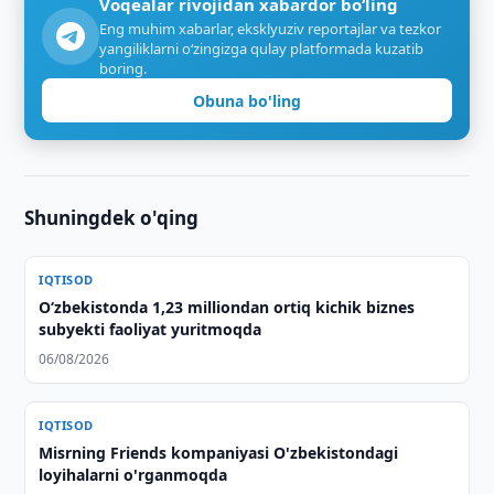
Voqealar rivojidan xabardor bo‘ling
Eng muhim xabarlar, eksklyuziv reportajlar va tezkor
yangiliklarni o‘zingizga qulay platformada kuzatib
boring.
Obuna bo'ling
Shuningdek o'qing
IQTISOD
O‘zbekistonda 1,23 milliondan ortiq kichik biznes
subyekti faoliyat yuritmoqda
06/08/2026
IQTISOD
Misrning Friends kompaniyasi O'zbekistondagi
loyihalarni o'rganmoqda