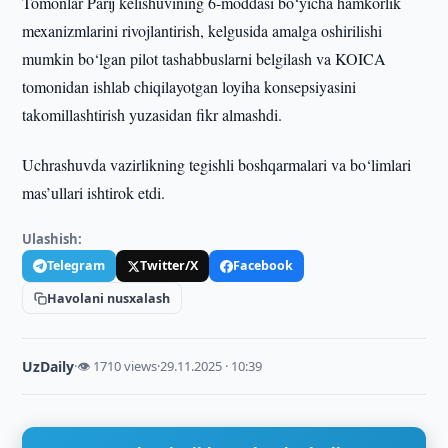
Tomonlar Parij kelishuvining 6-moddasi bo‘yicha hamkorlik
mexanizmlarini rivojlantirish, kelgusida amalga oshirilishi
mumkin bo‘lgan pilot tashabbuslarni belgilash va KOICA
tomonidan ishlab chiqilayotgan loyiha konsepsiyasini
takomillashtirish yuzasidan fikr almashdi.
Uchrashuvda vazirlikning tegishli boshqarmalari va bo‘limlari
mas’ullari ishtirok etdi.
Ulashish:
Telegram
Twitter/X
Facebook
Havolani nusxalash
UzDaily
·
👁 1710 views
·
29.11.2025 · 10:39