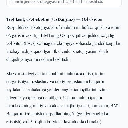
birinchi gender strategiyasini ishlab chiqishni boshladi.
Toshkent, O‘zbekiston (UzDaily.uz) —
Ozbekiston
Respublikasi Ekologiya, atrof-muhitni muhofaza qilish va iqlim
o‘zgarishi vazirligi BMTning Oziq-ovqat va qishloq xo‘jaligi
tashkiloti (FAO) ko‘magida ekologiya sohasida gender tenglikni
kuchaytirishga qaratilgan ilk Gender strategiyasini ishlab
chiqish jarayonini rasman boshladi.
Mazkur strategiya atrof-muhitni muhofaza qilish, iqlim
o‘zgarishiga moslashuv va tabiiy resurslardan barqaror
foydalanish sohalariga gender tenglik tamoyillarini tizimli
integratsiya qilishga qaratilgan. Ushbu muhim qadam
mamlakatning milliy va xalqaro majburiyatlari, jumladan, BMT
Barqaror rivojlanish maqsadlarining 5- (gender tenglikka
erishish) va 13- (iqlim bo‘yicha favqulodda choralar)