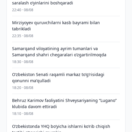
saralash o‘yinlarini boshqaradi
22:40 · 08/08
Mirziyoyev quruvchilarni kasb bayrami bilan
tabrikladi
22:35 · 08/08
Samarqand viloyatining ayrim tumanlari va
Samarqand shahri chegaralari oʻzgartirilmoqda
18:30 · 08/08
Oʻzbekiston Senati raqamli markaz toʻgʻrisidagi
qonunni maʼqulladi
18:20 · 08/08
Behruz Karimov faoliyatini Shveysariyaning “Lugano”
klubida davom ettiradi
18:10 · 08/08
O‘zbekistonda YHQ bo‘yicha ishlarni ko‘rib chiqish