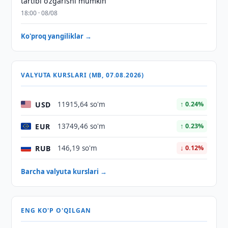
tartibi o‘zgarishi mumkin
18:00 · 08/08
Ko'proq yangiliklar →
VALYUTA KURSLARI (MB, 07.08.2026)
USD
11915,64 so'm
↑ 0.24%
EUR
13749,46 so'm
↑ 0.23%
RUB
146,19 so'm
↓ 0.12%
Barcha valyuta kurslari →
ENG KO'P O'QILGAN