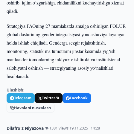
oshirib, iqlim oʻzgarishiga chidamlilikni kuchaytirishga xizmat
qiladi.
Strategiya FAOning 27 mamlakatda amalga oshirilgan FOLUR
global dasturining gender integratsiyasi yondashuviga tayangan
holda ishlab chiqiladi. Genderga sezgir rejalashtirish,
monitoring, statistik ma’lumotlarni jinslar kesimida yig‘ish,
manfaatdor tomonlarning inklyuziv ishtiroki va institutsional
salohiyatni oshirish — strategiyaning asosiy yo‘nalishlari
hisoblanadi.
Ulashish:
Telegram
Twitter/X
Facebook
Havolani nusxalash
Dilafro'z Niyazova
·
👁 1381 views
·
19.11.2025 · 14:28