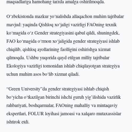
maqsadlariga hamohang tarzda amalga oshirilmoqda.
O‘zbekistonda mazkur yo‘nalishda allaqachon muhim tajribalar
mavjud: yaqinda Qishloq xo‘jaligi vazirligi FAOning texnik
ko‘magida o‘z Gender strategiyasini qabul qildi, shuningdek,
FAO ko‘magida o‘rmon xo‘jaligida gender strategiyasi ishlab
chiqilib, qishloq ayollarining faolligini oshirishga xizmat
qilmoqda. Ushbu yuqorida qayd etilgan milliy tajribalar
Ekologiya vazirligi tomonidan ishlab chiqilayotgan strategiya
uchun muhim asos bo‘lib xizmat qiladi.
“Green University”da gender strategiyasi ishlab chiqish
bo‘yicha o‘tkazilgan birinchi ishchi guruh yig’ilishida vazirlik
rahbariyati, boshqarmalar, FAOning mahalliy va mintaqaviy
ekspertlari, FOLUR loyihasi jamoasi va xalqaro mutaxassislar
ishtirok etdi.