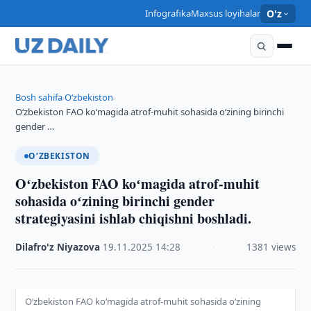
Infografika
Maxsus loyihalar
O'z
Bosh sahifa
O‘zbekiston
›
›
Oʻzbekiston FAO koʻmagida atrof-muhit sohasida oʻzining birinchi
gender …
O‘ZBEKISTON
Oʻzbekiston FAO koʻmagida atrof-muhit
sohasida oʻzining birinchi gender
strategiyasini ishlab chiqishni boshladi.
Dilafro'z Niyazova
·
19.11.2025
·
14:28
·
1381 views
Oʻzbekiston FAO koʻmagida atrof-muhit sohasida oʻzining