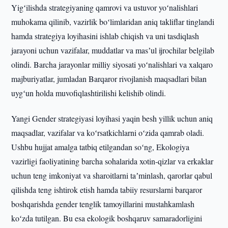
Yigʻilishda strategiyaning qamrovi va ustuvor yoʻnalishlari
muhokama qilinib, vazirlik boʻlimlaridan aniq takliflar tinglandi
hamda strategiya loyihasini ishlab chiqish va uni tasdiqlash
jarayoni uchun vazifalar, muddatlar va masʼul ijrochilar belgilab
olindi. Barcha jarayonlar milliy siyosati yoʻnalishlari va xalqaro
majburiyatlar, jumladan Barqaror rivojlanish maqsadlari bilan
uygʻun holda muvofiqlashtirilishi kelishib olindi.
Yangi Gender strategiyasi loyihasi yaqin besh yillik uchun aniq
maqsadlar, vazifalar va koʻrsatkichlarni oʻzida qamrab oladi.
Ushbu hujjat amalga tatbiq etilgandan soʻng, Ekologiya
vazirligi faoliyatining barcha sohalarida xotin-qizlar va erkaklar
uchun teng imkoniyat va sharoitlarni taʼminlash, qarorlar qabul
qilishda teng ishtirok etish hamda tabiiy resurslarni barqaror
boshqarishda gender tenglik tamoyillarini mustahkamlash
koʻzda tutilgan. Bu esa ekologik boshqaruv samaradorligini