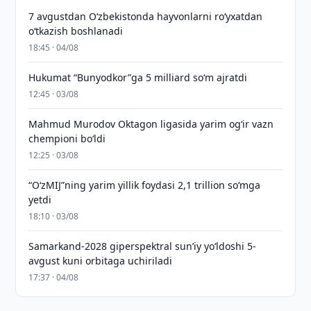
7 avgustdan O‘zbekistonda hayvonlarni ro‘yxatdan
o‘tkazish boshlanadi
18:45 · 04/08
Hukumat “Bunyodkor”ga 5 milliard so‘m ajratdi
12:45 · 03/08
Mahmud Murodov Oktagon ligasida yarim og‘ir vazn
chempioni bo‘ldi
12:25 · 03/08
“O‘zMIJ”ning yarim yillik foydasi 2,1 trillion so‘mga
yetdi
18:10 · 03/08
Samarkand-2028 giperspektral sun’iy yo‘ldoshi 5-
avgust kuni orbitaga uchiriladi
17:37 · 04/08