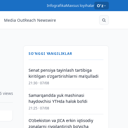
Infografika
Maxsus loyihalar
O'z
Media OutReach Newswire
SO'NGGI YANGILIKLAR
Senat pensiya tayinlash tartibiga
kiritilgan o'zgartirishlarni ma'qulladi
21:30 · 07/08
6 views
Samarqandda yuk mashinasi
haydovchisi YTHda halok bo‘ldi
21:25 · 07/08
Oʻzbekiston va JICA erkin iqtisodiy
zonalarni rivojlantirish boʻyicha