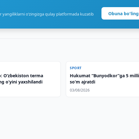
Obuna bo'ling
r yangiliklarni o‘zingizga qulay platformada kuzatib
SPORT
: O‘zbekiston terma
Hukumat “Bunyodkor”ga 5 mill
g o‘yini yaxshilandi
so‘m ajratdi
03/08/2026