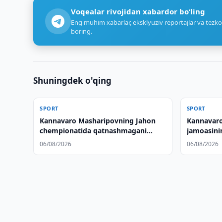
Voqealar rivojidan xabardor bo‘ling
Eng muhim xabarlar, eksklyuziv reportajlar va tezko
boring.
Shuningdek o'qing
SPORT
SPORT
Kannavaro Masharipovning Jahon
Kannavaro
chempionatida qatnashmagani
jamoasinin
sababini tushuntirdi
06/08/2026
06/08/2026