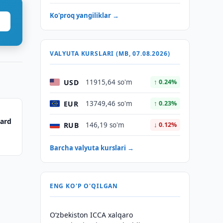
Ko'proq yangiliklar →
VALYUTA KURSLARI (MB, 07.08.2026)
USD
11915,64 so'm
↑ 0.24%
EUR
13749,46 so'm
↑ 0.23%
iard
RUB
146,19 so'm
↓ 0.12%
Barcha valyuta kurslari →
ENG KO'P O'QILGAN
O‘zbekiston ICCA xalqaro