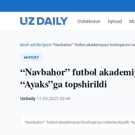
O‘zbekiston
Iqtisod
Mo
Bosh sahifa
Sport
“Navbahor” futbol akademiyasi boshqaruvi nide
›
›
SPORT
“Navbahor” futbol akademiy
“Ayaks”ga topshirildi
UzDaily
·
17.09.2025
·
00:44
“Navbahor” futbol akademiyasi boshqaruvi niderlandiyalik “Ay