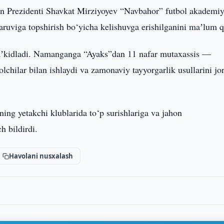
n Prezidenti Shavkat Mirziyoyev “Navbahor” futbol akademiy
uviga topshirish bo‘yicha kelishuvga erishilganini maʼlum qi
 taʼkidladi. Namanganga “Ayaks”dan 11 nafar mutaxassis —
olchilar bilan ishlaydi va zamonaviy tayyorgarlik usullarini jo
ing yetakchi klublarida to‘p surishlariga va jahon
h bildirdi.
Havolani nusxalash