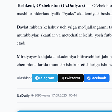
Toshkent, O‘zbekiston (UzDaily.uz) —
O‘zbekisto
mashhur niderlandiyalik “Ayaks” akademiyasi boshqar
Davlat rahbari kelishuv uch yilga mo‘ljallanganini
murabbiylar, skautlar va metodistlar kelib, yosh futb
etadi.
Mirziyoyev kelajakda akademiya bitiruvchilari jahonn
chempionatlarida munosib ishtirok etishlariga ishonc
Ulashish:
Telegram
Twitter/X
Facebook
UzDaily
·
👁 8096 views
·
17.09.2025 · 00:44