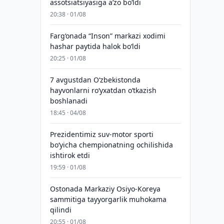
assotsiatsiyasiga aʼzo bo‘ldi
20:38 · 01/08
Farg‘onada “Inson” markazi xodimi
hashar paytida halok bo‘ldi
20:25 · 01/08
7 avgustdan O‘zbekistonda
hayvonlarni ro‘yxatdan o‘tkazish
boshlanadi
18:45 · 04/08
Prezidentimiz suv-motor sporti
bo‘yicha chempionatning ochilishida
ishtirok etdi
19:59 · 01/08
Ostonada Markaziy Osiyo-Koreya
sammitiga tayyorgarlik muhokama
qilindi
20:55 · 01/08