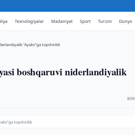
liya
Texnologiyalar
Madaniyat
Sport
Turizm
Dunyo
rlandiyalik “Ayaks”ga topshirildi
asi boshqaruvi niderlandiyalik
·
809
aks”ga topshirildi