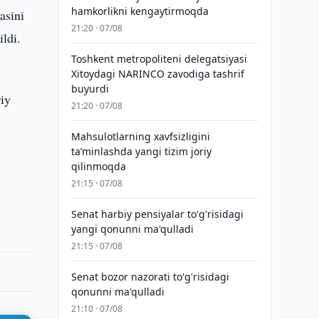
hamkorlikni kengaytirmoqda
asini
21:20 · 07/08
ldi.
Toshkent metropoliteni delegatsiyasi
Xitoydagi NARINCO zavodiga tashrif
buyurdi
riy
21:20 · 07/08
Mahsulotlarning xavfsizligini
taʼminlashda yangi tizim joriy
qilinmoqda
21:15 · 07/08
Senat harbiy pensiyalar to'g'risidagi
yangi qonunni ma'qulladi
21:15 · 07/08
Senat bozor nazorati to'g'risidagi
qonunni ma'qulladi
21:10 · 07/08