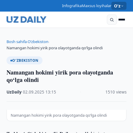
Infografika
Maxsus loyihalar
O'z
Bosh sahifa
O‘zbekiston
›
›
Namangan hokimi yirik pora olayotganda qo‘lga olindi
O‘ZBEKISTON
Namangan hokimi yirik pora olayotganda
qo‘lga olindi
UzDaily
·
02.09.2025
·
13:15
·
1510 views
Namangan hokimi yirik pora olayotganda qo‘lga olindi