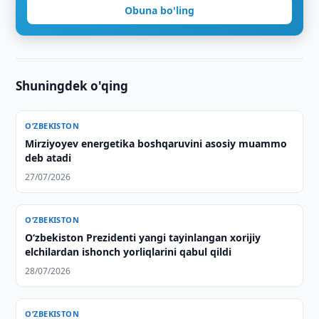
Obuna bo'ling
Shuningdek o'qing
O‘ZBEKISTON
Mirziyoyev energetika boshqaruvini asosiy muammo
deb atadi
27/07/2026
O‘ZBEKISTON
Oʻzbekiston Prezidenti yangi tayinlangan xorijiy
elchilardan ishonch yorliqlarini qabul qildi
28/07/2026
O‘ZBEKISTON