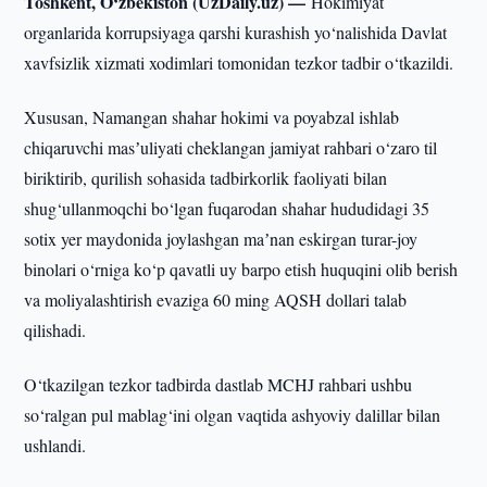
Toshkent, O‘zbekiston (UzDaily.uz) —
Hokimiyat
organlarida korrupsiyaga qarshi kurashish yo‘nalishida Davlat
xavfsizlik xizmati xodimlari tomonidan tezkor tadbir o‘tkazildi.
Xususan, Namangan shahar hokimi va poyabzal ishlab
chiqaruvchi masʼuliyati cheklangan jamiyat rahbari o‘zaro til
biriktirib, qurilish sohasida tadbirkorlik faoliyati bilan
shug‘ullanmoqchi bo‘lgan fuqarodan shahar hududidagi 35
sotix yer maydonida joylashgan maʼnan eskirgan turar-joy
binolari o‘rniga ko‘p qavatli uy barpo etish huquqini olib berish
va moliyalashtirish evaziga 60 ming AQSH dollari talab
qilishadi.
O‘tkazilgan tezkor tadbirda dastlab MCHJ rahbari ushbu
so‘ralgan pul mablag‘ini olgan vaqtida ashyoviy dalillar bilan
ushlandi.