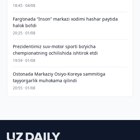
18:45 · 04/08
Farg‘onada “Inson” markazi xodimi hashar paytida
halok bo‘ldi
20:25 · 01/08
Prezidentimiz suv-motor sporti bo‘yicha
chempionatning ochilishida ishtirok etdi
19:59 · 01/08
Ostonada Markaziy Osiyo-Koreya sammitiga
tayyorgarlik muhokama qilindi
20:55 · 01/08