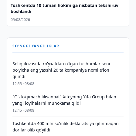
Toshkentda 10 tuman hokimiga nisbatan tekshiruv
boshlandi
05/08/2026
SO'NGGI YANGILIKLAR
Soliq ilovasida ro'yxatdan o'tgan tushumlar soni
bo'yicha eng yaxshi 20 ta kompaniya nomi e'lon
qilindi
12:55 · 08/08
"O'zto'qimachiliksanoat" Xitoyning Yifa Group bilan
yangi loyihalarni muhokama qildi
12:45 · 08/08
Toshkentda 400 mln so‘mlik deklaratsiya qilinmagan
dorilar olib qo‘yildi