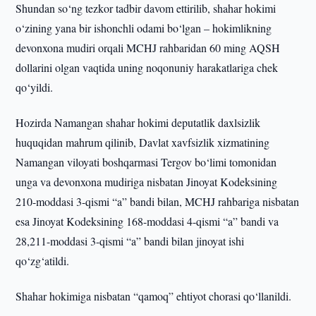
Shundan so‘ng tezkor tadbir davom ettirilib, shahar hokimi
o‘zining yana bir ishonchli odami bo‘lgan – hokimlikning
devonxona mudiri orqali MCHJ rahbaridan 60 ming AQSH
dollarini olgan vaqtida uning noqonuniy harakatlariga chek
qo‘yildi.
Hozirda Namangan shahar hokimi deputatlik daxlsizlik
huquqidan mahrum qilinib, Davlat xavfsizlik xizmatining
Namangan viloyati boshqarmasi Tergov bo‘limi tomonidan
unga va devonxona mudiriga nisbatan Jinoyat Kodeksining
210-moddasi 3-qismi “a” bandi bilan, MCHJ rahbariga nisbatan
esa Jinoyat Kodeksining 168-moddasi 4-qismi “a” bandi va
28,211-moddasi 3-qismi “a” bandi bilan jinoyat ishi
qo‘zg‘atildi.
Shahar hokimiga nisbatan “qamoq” ehtiyot chorasi qo‘llanildi.