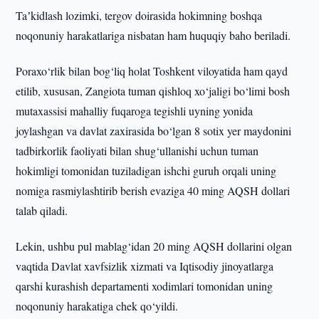
Taʼkidlash lozimki, tergov doirasida hokimning boshqa
noqonuniy harakatlariga nisbatan ham huquqiy baho beriladi.
Poraxo‘rlik bilan bog‘liq holat Toshkent viloyatida ham qayd
etilib, xususan, Zangiota tuman qishloq xo‘jaligi bo‘limi bosh
mutaxassisi mahalliy fuqaroga tegishli uyning yonida
joylashgan va davlat zaxirasida bo‘lgan 8 sotix yer maydonini
tadbirkorlik faoliyati bilan shug‘ullanishi uchun tuman
hokimligi tomonidan tuziladigan ishchi guruh orqali uning
nomiga rasmiylashtirib berish evaziga 40 ming AQSH dollari
talab qiladi.
Lekin, ushbu pul mablag‘idan 20 ming AQSH dollarini olgan
vaqtida Davlat xavfsizlik xizmati va Iqtisodiy jinoyatlarga
qarshi kurashish departamenti xodimlari tomonidan uning
noqonuniy harakatiga chek qo‘yildi.