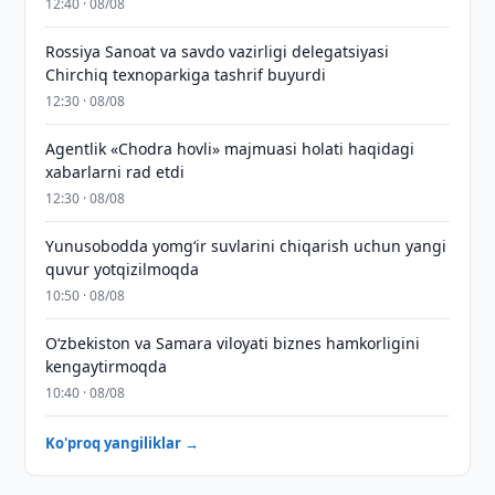
12:40 · 08/08
Rossiya Sanoat va savdo vazirligi delegatsiyasi
Chirchiq texnoparkiga tashrif buyurdi
12:30 · 08/08
Agentlik «Chodra hovli» majmuasi holati haqidagi
xabarlarni rad etdi
12:30 · 08/08
Yunusobodda yomg‘ir suvlarini chiqarish uchun yangi
quvur yotqizilmoqda
10:50 · 08/08
Oʻzbekiston va Samara viloyati biznes hamkorligini
kengaytirmoqda
10:40 · 08/08
Ko'proq yangiliklar →