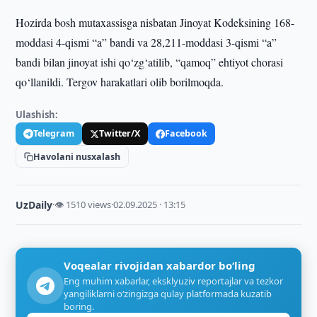
Hozirda bosh mutaxassisga nisbatan Jinoyat Kodeksining 168-
moddasi 4-qismi “a” bandi va 28,211-moddasi 3-qismi “a”
bandi bilan jinoyat ishi qo‘zg‘atilib, “qamoq” ehtiyot chorasi
qo‘llanildi. Tergov harakatlari olib borilmoqda.
Ulashish:
Telegram
Twitter/X
Facebook
Havolani nusxalash
UzDaily
·
👁 1510 views
·
02.09.2025 · 13:15
Voqealar rivojidan xabardor bo‘ling
Eng muhim xabarlar, eksklyuziv reportajlar va tezkor
yangiliklarni o‘zingizga qulay platformada kuzatib
boring.