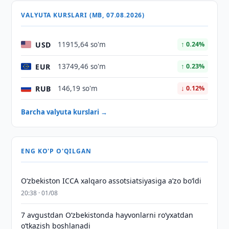
VALYUTA KURSLARI (MB, 07.08.2026)
USD
11915,64 so'm
↑ 0.24%
EUR
13749,46 so'm
↑ 0.23%
RUB
146,19 so'm
↓ 0.12%
Barcha valyuta kurslari →
ENG KO'P O'QILGAN
O‘zbekiston ICCA xalqaro assotsiatsiyasiga aʼzo bo‘ldi
20:38 · 01/08
7 avgustdan O‘zbekistonda hayvonlarni ro‘yxatdan
o‘tkazish boshlanadi