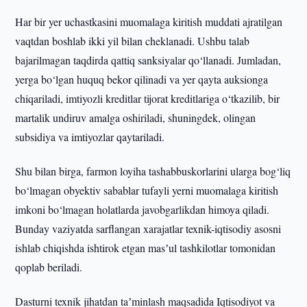
Har bir yer uchastkasini muomalaga kiritish muddati ajratilgan
vaqtdan boshlab ikki yil bilan cheklanadi. Ushbu talab
bajarilmagan taqdirda qattiq sanksiyalar qo‘llanadi. Jumladan,
yerga bo‘lgan huquq bekor qilinadi va yer qayta auksionga
chiqariladi, imtiyozli kreditlar tijorat kreditlariga o‘tkazilib, bir
martalik undiruv amalga oshiriladi, shuningdek, olingan
subsidiya va imtiyozlar qaytariladi.
Shu bilan birga, farmon loyiha tashabbuskorlarini ularga bog‘liq
bo‘lmagan obyektiv sabablar tufayli yerni muomalaga kiritish
imkoni bo‘lmagan holatlarda javobgarlikdan himoya qiladi.
Bunday vaziyatda sarflangan xarajatlar texnik-iqtisodiy asosni
ishlab chiqishda ishtirok etgan masʼul tashkilotlar tomonidan
qoplab beriladi.
Dasturni texnik jihatdan taʼminlash maqsadida Iqtisodiyot va