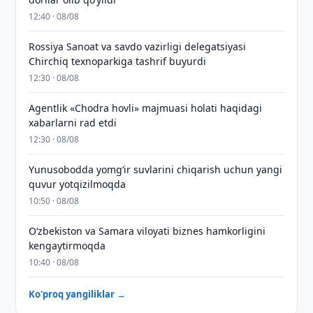
12:40 · 08/08
Rossiya Sanoat va savdo vazirligi delegatsiyasi
Chirchiq texnoparkiga tashrif buyurdi
12:30 · 08/08
Agentlik «Chodra hovli» majmuasi holati haqidagi
xabarlarni rad etdi
12:30 · 08/08
Yunusobodda yomg‘ir suvlarini chiqarish uchun yangi
quvur yotqizilmoqda
10:50 · 08/08
Oʻzbekiston va Samara viloyati biznes hamkorligini
kengaytirmoqda
10:40 · 08/08
Ko'proq yangiliklar →