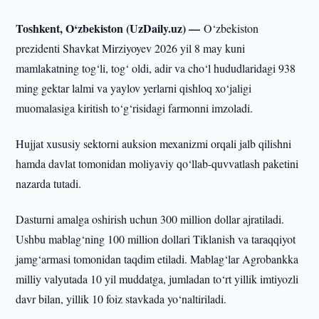
Toshkent, O‘zbekiston (UzDaily.uz) —
O‘zbekiston
prezidenti Shavkat Mirziyoyev 2026 yil 8 may kuni
mamlakatning tog‘li, tog‘ oldi, adir va cho‘l hududlaridagi 938
ming gektar lalmi va yaylov yerlarni qishloq xo‘jaligi
muomalasiga kiritish to‘g‘risidagi farmonni imzoladi.
Hujjat xususiy sektorni auksion mexanizmi orqali jalb qilishni
hamda davlat tomonidan moliyaviy qo‘llab-quvvatlash paketini
nazarda tutadi.
Dasturni amalga oshirish uchun 300 million dollar ajratiladi.
Ushbu mablag‘ning 100 million dollari Tiklanish va taraqqiyot
jamg‘armasi tomonidan taqdim etiladi. Mablag‘lar Agrobankka
milliy valyutada 10 yil muddatga, jumladan to‘rt yillik imtiyozli
davr bilan, yillik 10 foiz stavkada yo‘naltiriladi.