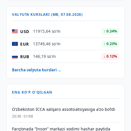
VALYUTA KURSLARI (MB, 07.08.2026)
USD
11915,64 so'm
↑ 0.24%
EUR
13749,46 so'm
↑ 0.23%
RUB
146,19 so'm
↓ 0.12%
Barcha valyuta kurslari →
ENG KO'P O'QILGAN
O‘zbekiston ICCA xalqaro assotsiatsiyasiga aʼzo bo‘ldi
20:38 · 01/08
Farg‘onada “Inson” markazi xodimi hashar paytida