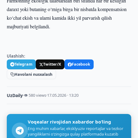
Farmonning ekologik talablaridan biri sifatida har bir kesilgan
daraxt yoki butaning o‘rniga birga bir nisbatda kompensatsion
ko‘chat ekish va ularni kamida ikki yil parvarish qilish
majburiyati belgilandi.
Ulashish:
Telegram
Twitter/X
Facebook
Havolani nusxalash
UzDaily
·
👁 580 views
·
17.05.2026 · 13:20
Voqealar rivojidan xabardor bo‘ling
Eng muhim xabarlar, eksklyuziv reportajlar va tezkor
yangiliklarni o‘zingizga qulay platformada kuzatib