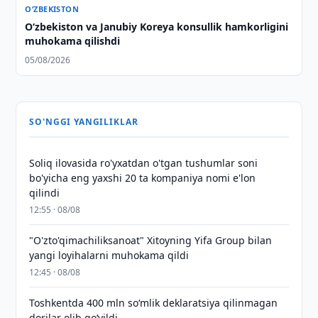
O‘ZBEKISTON
Oʻzbekiston va Janubiy Koreya konsullik hamkorligini
muhokama qilishdi
05/08/2026
SO'NGGI YANGILIKLAR
Soliq ilovasida ro'yxatdan o'tgan tushumlar soni
bo'yicha eng yaxshi 20 ta kompaniya nomi e'lon
qilindi
12:55 · 08/08
"O'zto'qimachiliksanoat" Xitoyning Yifa Group bilan
yangi loyihalarni muhokama qildi
12:45 · 08/08
Toshkentda 400 mln so‘mlik deklaratsiya qilinmagan
dorilar olib qo‘yildi