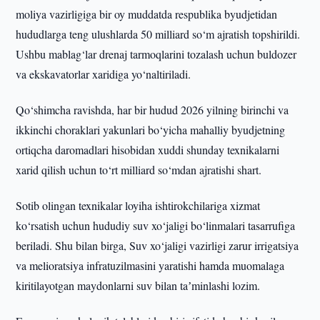
moliya vazirligiga bir oy muddatda respublika byudjetidan
hududlarga teng ulushlarda 50 milliard so‘m ajratish topshirildi.
Ushbu mablag‘lar drenaj tarmoqlarini tozalash uchun buldozer
va ekskavatorlar xaridiga yo‘naltiriladi.
Qo‘shimcha ravishda, har bir hudud 2026 yilning birinchi va
ikkinchi choraklari yakunlari bo‘yicha mahalliy byudjetning
ortiqcha daromadlari hisobidan xuddi shunday texnikalarni
xarid qilish uchun to‘rt milliard so‘mdan ajratishi shart.
Sotib olingan texnikalar loyiha ishtirokchilariga xizmat
ko‘rsatish uchun hududiy suv xo‘jaligi bo‘linmalari tasarrufiga
beriladi. Shu bilan birga, Suv xo‘jaligi vazirligi zarur irrigatsiya
va melioratsiya infratuzilmasini yaratishi hamda muomalaga
kiritilayotgan maydonlarni suv bilan taʼminlashi lozim.