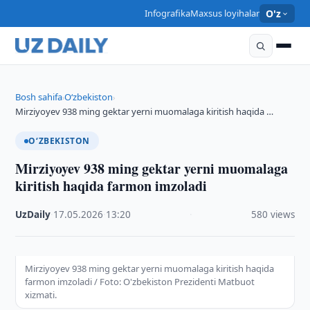
Infografika
Maxsus loyihalar
O'z
Bosh sahifa
O‘zbekiston
›
›
Mirziyoyev 938 ming gektar yerni muomalaga kiritish haqida …
O‘ZBEKISTON
Mirziyoyev 938 ming gektar yerni muomalaga
kiritish haqida farmon imzoladi
UzDaily
·
17.05.2026
·
13:20
·
580 views
Mirziyoyev 938 ming gektar yerni muomalaga kiritish haqida
farmon imzoladi / Foto: O'zbekiston Prezidenti Matbuot
xizmati.