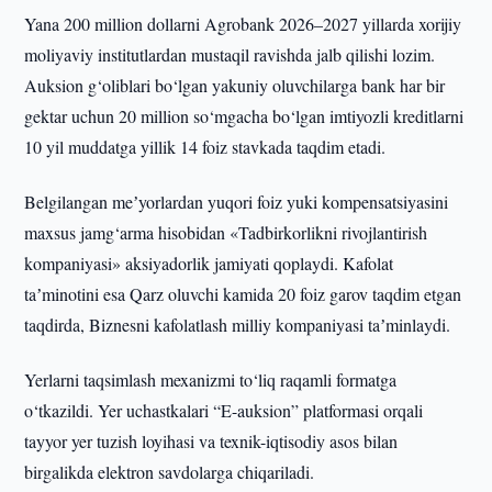
Yana 200 million dollarni Agrobank 2026–2027 yillarda xorijiy
moliyaviy institutlardan mustaqil ravishda jalb qilishi lozim.
Auksion g‘oliblari bo‘lgan yakuniy oluvchilarga bank har bir
gektar uchun 20 million so‘mgacha bo‘lgan imtiyozli kreditlarni
10 yil muddatga yillik 14 foiz stavkada taqdim etadi.
Belgilangan meʼyorlardan yuqori foiz yuki kompensatsiyasini
maxsus jamg‘arma hisobidan «Tadbirkorlikni rivojlantirish
kompaniyasi» aksiyadorlik jamiyati qoplaydi. Kafolat
taʼminotini esa Qarz oluvchi kamida 20 foiz garov taqdim etgan
taqdirda, Biznesni kafolatlash milliy kompaniyasi taʼminlaydi.
Yerlarni taqsimlash mexanizmi to‘liq raqamli formatga
o‘tkazildi. Yer uchastkalari “E-auksion” platformasi orqali
tayyor yer tuzish loyihasi va texnik-iqtisodiy asos bilan
birgalikda elektron savdolarga chiqariladi.