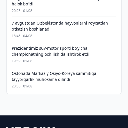
halok bo‘ldi
20:25 · 01/08
7 avgustdan O‘zbekistonda hayvonlarni ro‘yxatdan
o‘tkazish boshlanadi
18:45 · 04/08
Prezidentimiz suv-motor sporti bo‘yicha
chempionatning ochilishida ishtirok etdi
19:59 · 01/08
Ostonada Markaziy Osiyo-Koreya sammitiga
tayyorgarlik muhokama qilindi
20:55 · 01/08