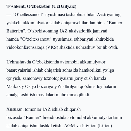
Toshkent, O’zbekiston (UzDaily.uz)
—
"Oʻzeltexsanoat" uyushmasi tashabbusi bilan Avstriyaning
yetakchi akkumulyator ishlab chiqaruvchilaridan biri - "Banner
Batterien", Oʻzbekistonning JAZ aksiyadorlik jamiyati
hamda "Oʻzeltexsanoat" uyushmasi rahbariyati ishtirokida
videokonferensaloqa (VKS) shaklida uchrashuv boʻlib oʻtdi.
Uchrashuvda Oʻzbekistonda avtomobil akkumulyator
batareyalarini ishlab chiqarish sohasida hamkorlikni yoʻlga
qoʻyish, zamonaviy texnologiyalarni joriy etish hamda
Markaziy Osiyo bozoriga yoʻnaltirilgan qoʻshma loyihalarni
amalga oshirish masalalari muhokama qilindi.
Xususan, tomonlar JAZ ishlab chiqarish
bazasida "Banner" brendi ostida avtomobil akkumulyatorlarini
ishlab chiqarishni tashkil etish, AGM va litiy-ion (Li-ion)