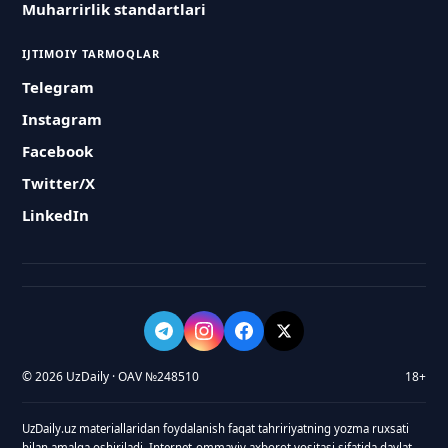
Muharrirlik standartlari
IJTIMOIY TARMOQLAR
Telegram
Instagram
Facebook
Twitter/X
LinkedIn
© 2026 UzDaily · OAV №248510
18+
UzDaily.uz materiallaridan foydalanish faqat tahririyatning yozma ruxsati
bilan amalga oshiriladi. Internet-ommaviy axborot vositasi sifatida davlat