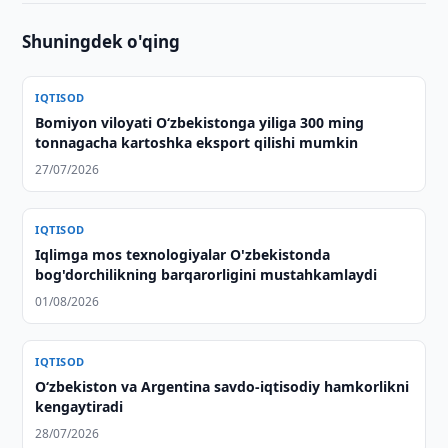
Shuningdek o'qing
IQTISOD
Bomiyon viloyati O‘zbekistonga yiliga 300 ming
tonnagacha kartoshka eksport qilishi mumkin
27/07/2026
IQTISOD
Iqlimga mos texnologiyalar O'zbekistonda
bog'dorchilikning barqarorligini mustahkamlaydi
01/08/2026
IQTISOD
Oʻzbekiston va Argentina savdo-iqtisodiy hamkorlikni
kengaytiradi
28/07/2026