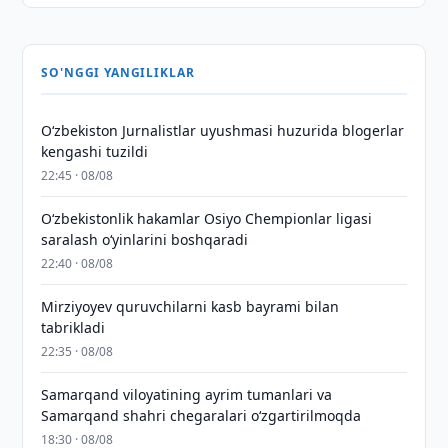
SO'NGGI YANGILIKLAR
O‘zbekiston Jurnalistlar uyushmasi huzurida blogerlar
kengashi tuzildi
22:45 · 08/08
O‘zbekistonlik hakamlar Osiyo Chempionlar ligasi
saralash o‘yinlarini boshqaradi
22:40 · 08/08
Mirziyoyev quruvchilarni kasb bayrami bilan
tabrikladi
22:35 · 08/08
Samarqand viloyatining ayrim tumanlari va
Samarqand shahri chegaralari oʻzgartirilmoqda
18:30 · 08/08