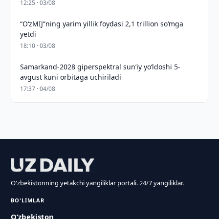
12:25 · 03/08
“O‘zMIJ”ning yarim yillik foydasi 2,1 trillion so‘mga
yetdi
18:10 · 03/08
Samarkand-2028 giperspektral sun’iy yo‘ldoshi 5-
avgust kuni orbitaga uchiriladi
17:37 · 04/08
O'zbekistonning yetakchi yangiliklar portali. 24/7 yangiliklar.
BO'LIMLAR
O‘zbekiston