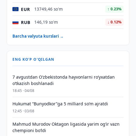
EUR
13749,46 so'm
↑ 0.23%
RUB
146,19 so'm
↓ 0.12%
Barcha valyuta kurslari →
ENG KO'P O'QILGAN
7 avgustdan O‘zbekistonda hayvonlarni ro‘yxatdan
o‘tkazish boshlanadi
18:45 · 04/08
Hukumat “Bunyodkor”ga 5 milliard so‘m ajratdi
12:45 · 03/08
Mahmud Murodov Oktagon ligasida yarim og‘ir vazn
chempioni bo‘ldi