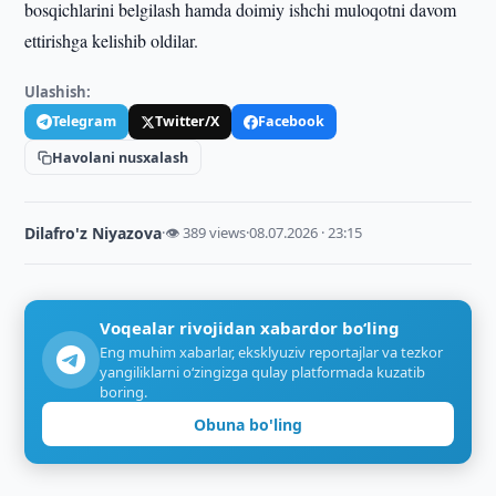
bosqichlarini belgilash hamda doimiy ishchi muloqotni davom
ettirishga kelishib oldilar.
Ulashish:
Telegram
Twitter/X
Facebook
Havolani nusxalash
Dilafro'z Niyazova
·
👁 389 views
·
08.07.2026 · 23:15
Voqealar rivojidan xabardor bo‘ling
Eng muhim xabarlar, eksklyuziv reportajlar va tezkor
yangiliklarni o‘zingizga qulay platformada kuzatib
boring.
Obuna bo'ling