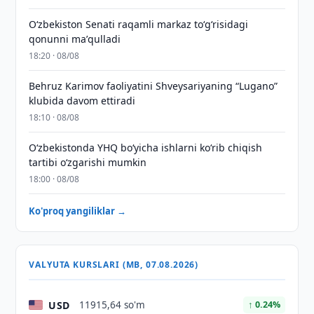
Oʻzbekiston Senati raqamli markaz toʻgʻrisidagi
qonunni maʼqulladi
18:20 · 08/08
Behruz Karimov faoliyatini Shveysariyaning “Lugano”
klubida davom ettiradi
18:10 · 08/08
O‘zbekistonda YHQ bo‘yicha ishlarni ko‘rib chiqish
tartibi o‘zgarishi mumkin
18:00 · 08/08
Ko'proq yangiliklar →
VALYUTA KURSLARI (MB, 07.08.2026)
USD
11915,64 so'm
↑ 0.24%