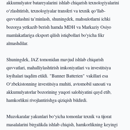
akkumulyator batareyalarini ishlab chiqarish texnologiyalarini
oʻzlashtirish, texnologiyalar transferi va texnik qoʻllab-
quvvatlashni taʼminlash, shuningdek, mahsulotlarni ichki
bozorga yetkazib berish hamda MDH va Markaziy Osiyo
mamlakatlariga eksport qilish istiqbollari bo'yicha fikr
almashdilar.
Shuningdek, JAZ tomonidan mavjud ishlab chiqarish
quvvatlari, mahalliylashtirish imkoniyatlari va investitsiya
loyihalari taqdim etildi. "Banner Batterien" vakillari esa
Oʻzbekistonning investitsiya muhiti, avtomobil sanoati va
akkumulyatorlar bozorining yuqori salohiyatini qayd etib,
hamkorlikni rivojlantirishga qiziqish bildirdi.
Muzokaralar yakunlari boʻyicha tomonlar texnik va tijorat
masalalarini birgalikda ishlab chiqish, hamkorlikning keyingi