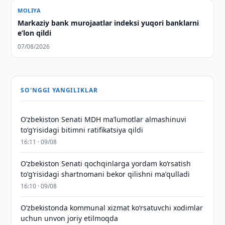
MOLIYA
Markaziy bank murojaatlar indeksi yuqori banklarni
eʼlon qildi
07/08/2026
SO'NGGI YANGILIKLAR
Oʻzbekiston Senati MDH maʼlumotlar almashinuvi
toʻgʻrisidagi bitimni ratifikatsiya qildi
16:11 · 09/08
Oʻzbekiston Senati qochqinlarga yordam koʻrsatish
toʻgʻrisidagi shartnomani bekor qilishni maʼqulladi
16:10 · 09/08
Oʻzbekistonda kommunal xizmat koʻrsatuvchi xodimlar
uchun unvon joriy etilmoqda