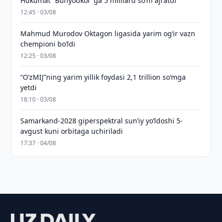
Hukumat “Bunyodkor”ga 5 milliard so‘m ajratdi
12:45 · 03/08
Mahmud Murodov Oktagon ligasida yarim og‘ir vazn
chempioni bo‘ldi
12:25 · 03/08
“O‘zMIJ”ning yarim yillik foydasi 2,1 trillion so‘mga
yetdi
18:10 · 03/08
Samarkand-2028 giperspektral sun’iy yo‘ldoshi 5-
avgust kuni orbitaga uchiriladi
17:37 · 04/08