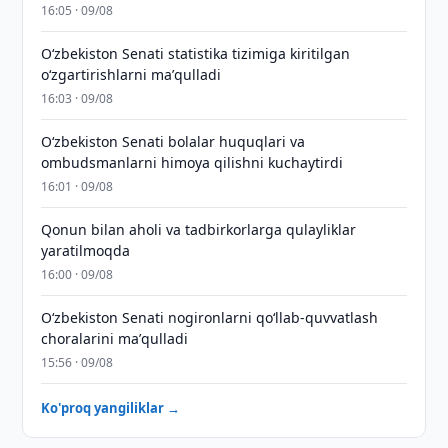
16:05 · 09/08
Oʻzbekiston Senati statistika tizimiga kiritilgan
oʻzgartirishlarni maʼqulladi
16:03 · 09/08
Oʻzbekiston Senati bolalar huquqlari va
ombudsmanlarni himoya qilishni kuchaytirdi
16:01 · 09/08
Qonun bilan aholi va tadbirkorlarga qulayliklar
yaratilmoqda
16:00 · 09/08
Oʻzbekiston Senati nogironlarni qoʻllab-quvvatlash
choralarini maʼqulladi
15:56 · 09/08
Ko'proq yangiliklar →