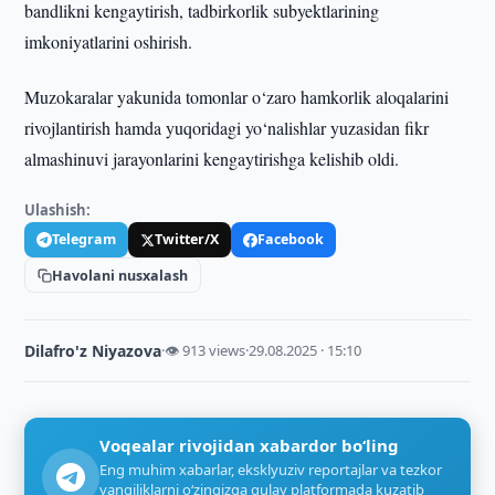
bandlikni kengaytirish, tadbirkorlik subyektlarining
imkoniyatlarini oshirish.
Muzokaralar yakunida tomonlar o‘zaro hamkorlik aloqalarini
rivojlantirish hamda yuqoridagi yo‘nalishlar yuzasidan fikr
almashinuvi jarayonlarini kengaytirishga kelishib oldi.
Ulashish:
Telegram
Twitter/X
Facebook
Havolani nusxalash
Dilafro'z Niyazova
·
👁 913 views
·
29.08.2025 · 15:10
Voqealar rivojidan xabardor bo‘ling
Eng muhim xabarlar, eksklyuziv reportajlar va tezkor
yangiliklarni o‘zingizga qulay platformada kuzatib