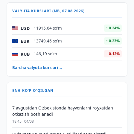
VALYUTA KURSLARI (MB, 07.08.2026)
USD
11915,64 so'm
↑ 0.24%
EUR
13749,46 so'm
↑ 0.23%
RUB
146,19 so'm
↓ 0.12%
Barcha valyuta kurslari →
ENG KO'P O'QILGAN
7 avgustdan O‘zbekistonda hayvonlarni ro‘yxatdan
o‘tkazish boshlanadi
18:45 · 04/08