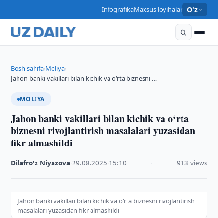
Infografika
Maxsus loyihalar
O'z
Bosh sahifa
Moliya
›
›
Jahon banki vakillari bilan kichik va o‘rta biznesni …
MOLIYA
Jahon banki vakillari bilan kichik va o‘rta
biznesni rivojlantirish masalalari yuzasidan
fikr almashildi
Dilafro'z Niyazova
·
29.08.2025
·
15:10
·
913 views
Jahon banki vakillari bilan kichik va o‘rta biznesni rivojlantirish
masalalari yuzasidan fikr almashildi