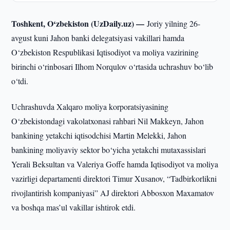
Toshkent, O‘zbekiston (UzDaily.uz) —
Joriy yilning 26-
avgust kuni Jahon banki delegatsiyasi vakillari hamda
O‘zbekiston Respublikasi Iqtisodiyot va moliya vazirining
birinchi o‘rinbosari Ilhom Norqulov o‘rtasida uchrashuv bo‘lib
o‘tdi.
Uchrashuvda Xalqaro moliya korporatsiyasining
O‘zbekistondagi vakolatxonasi rahbari Nil Makkeyn, Jahon
bankining yetakchi iqtisodchisi Martin Melekki, Jahon
bankining moliyaviy sektor bo‘yicha yetakchi mutaxassislari
Yerali Beksultan va Valeriya Goffe hamda Iqtisodiyot va moliya
vazirligi departamenti direktori Timur Xusanov, “Tadbirkorlikni
rivojlantirish kompaniyasi” AJ direktori Abbosxon Maxamatov
va boshqa mas’ul vakillar ishtirok etdi.