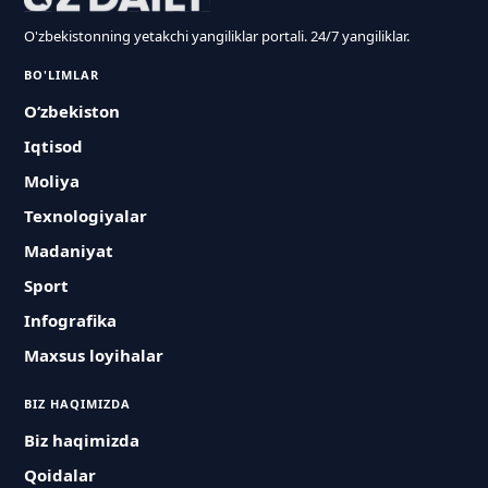
O'zbekistonning yetakchi yangiliklar portali. 24/7 yangiliklar.
BO'LIMLAR
O‘zbekiston
Iqtisod
Moliya
Texnologiyalar
Madaniyat
Sport
Infografika
Maxsus loyihalar
BIZ HAQIMIZDA
Biz haqimizda
Qoidalar