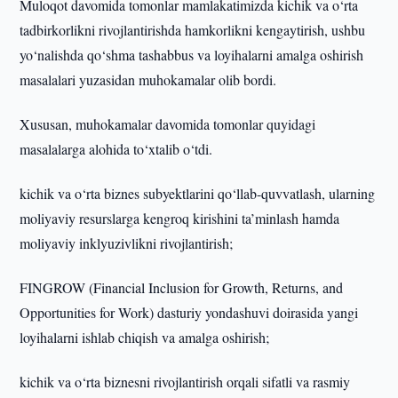
Muloqot davomida tomonlar mamlakatimizda kichik va o‘rta
tadbirkorlikni rivojlantirishda hamkorlikni kengaytirish, ushbu
yo‘nalishda qo‘shma tashabbus va loyihalarni amalga oshirish
masalalari yuzasidan muhokamalar olib bordi.
Xususan, muhokamalar davomida tomonlar quyidagi
masalalarga alohida to‘xtalib o‘tdi.
kichik va o‘rta biznes subyektlarini qo‘llab-quvvatlash, ularning
moliyaviy resurslarga kengroq kirishini ta’minlash hamda
moliyaviy inklyuzivlikni rivojlantirish;
FINGROW (Financial Inclusion for Growth, Returns, and
Opportunities for Work) dasturiy yondashuvi doirasida yangi
loyihalarni ishlab chiqish va amalga oshirish;
kichik va o‘rta biznesni rivojlantirish orqali sifatli va rasmiy