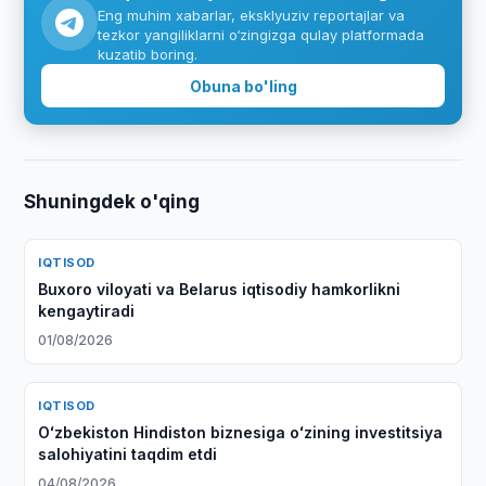
Eng muhim xabarlar, eksklyuziv reportajlar va
tezkor yangiliklarni o‘zingizga qulay platformada
kuzatib boring.
Obuna bo'ling
Shuningdek o'qing
IQTISOD
Buxoro viloyati va Belarus iqtisodiy hamkorlikni
kengaytiradi
01/08/2026
IQTISOD
Oʻzbekiston Hindiston biznesiga oʻzining investitsiya
salohiyatini taqdim etdi
04/08/2026