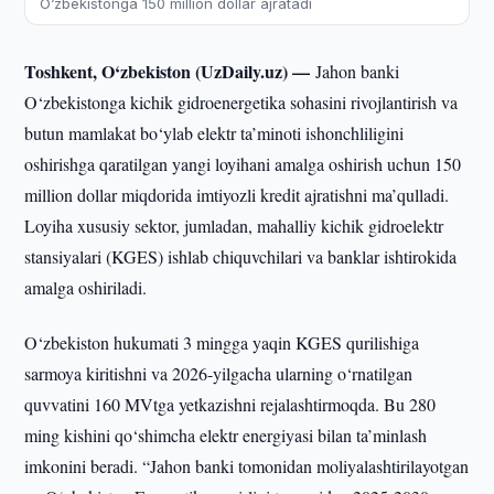
O‘zbekistonga 150 million dollar ajratadi
Toshkent, O‘zbekiston (UzDaily.uz) —
Jahon banki
O‘zbekistonga kichik gidroenergetika sohasini rivojlantirish va
butun mamlakat bo‘ylab elektr ta’minoti ishonchliligini
oshirishga qaratilgan yangi loyihani amalga oshirish uchun 150
million dollar miqdorida imtiyozli kredit ajratishni ma’qulladi.
Loyiha xususiy sektor, jumladan, mahalliy kichik gidroelektr
stansiyalari (KGES) ishlab chiquvchilari va banklar ishtirokida
amalga oshiriladi.
O‘zbekiston hukumati 3 mingga yaqin KGES qurilishiga
sarmoya kiritishni va 2026-yilgacha ularning o‘rnatilgan
quvvatini 160 MVtga yetkazishni rejalashtirmoqda. Bu 280
ming kishini qo‘shimcha elektr energiyasi bilan ta’minlash
imkonini beradi. “Jahon banki tomonidan moliyalashtirilayotgan