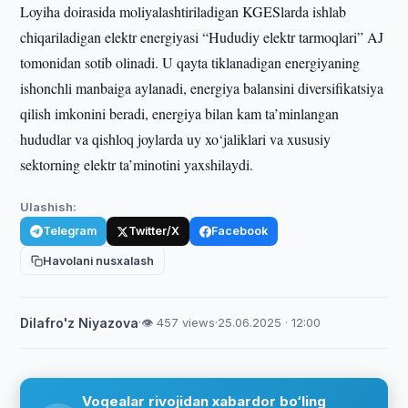
Loyiha doirasida moliyalashtiriladigan KGESlarda ishlab
chiqariladigan elektr energiyasi “Hududiy elektr tarmoqlari” AJ
tomonidan sotib olinadi. U qayta tiklanadigan energiyaning
ishonchli manbaiga aylanadi, energiya balansini diversifikatsiya
qilish imkonini beradi, energiya bilan kam ta’minlangan
hududlar va qishloq joylarda uy xo‘jaliklari va xususiy
sektorning elektr ta’minotini yaxshilaydi.
Ulashish:
Telegram
Twitter/X
Facebook
Havolani nusxalash
Dilafro'z Niyazova
·
👁 457 views
·
25.06.2025 · 12:00
Voqealar rivojidan xabardor bo‘ling