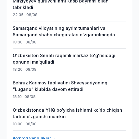
Mirziyoyev quruvchilarni kasb bayrami bilan
tabrikladi
22:35 · 08/08
Samarqand viloyatining ayrim tumanlari va
Samarqand shahri chegaralari oʻzgartirilmoqda
18:30 · 08/08
Oʻzbekiston Senati raqamli markaz toʻgʻrisidagi
qonunni maʼqulladi
18:20 · 08/08
Behruz Karimov faoliyatini Shveysariyaning
“Lugano” klubida davom ettiradi
18:10 · 08/08
O‘zbekistonda YHQ bo‘yicha ishlarni ko‘rib chiqish
tartibi o‘zgarishi mumkin
18:00 · 08/08
Ko'proq yangiliklar →