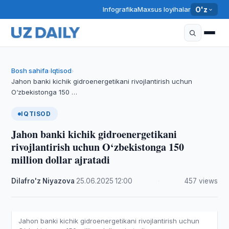
Infografika
Maxsus loyihalar
O'z
Bosh sahifa
Iqtisod
›
›
Jahon banki kichik gidroenergetikani rivojlantirish uchun
O‘zbekistonga 150 …
IQTISOD
Jahon banki kichik gidroenergetikani
rivojlantirish uchun O‘zbekistonga 150
million dollar ajratadi
Dilafro'z Niyazova
·
25.06.2025
·
12:00
·
457 views
Jahon banki kichik gidroenergetikani rivojlantirish uchun