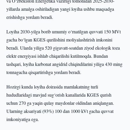
va O‘zbekiston Energetika vazirligi tomonidan 2025-2030-
yillarda amalga oshiriladigan yangi loyiha ushbu maqsadga
erishishga yordam beradi.
Loyiha 2030-yilga borib umumiy o‘rnatilgan quvvati 150 MVt
gacha bo‘lgan KGES qurilishini moliyalashtirish imkonini
beradi. Ularda yiliga 520 gigavatt-soatdan ziyod ekologik toza
elektr energiyasi ishlab chiqarilishi kutilmoqda. Bundan
tashqari, loyiha karbonat angidrid chiqindilarini yiliga 430 ming
tonnagacha qisqartirishga yordam beradi.
Hozirgi kunda loyiha doirasida mamlakatning turli
hududlaridagi mavjud sug‘orish kanallarida KGES qurish
uchun 270 ga yaqin qulay maydonlar oldindan aniqlangan.
Ularning aksariyati (93%) 100 dan 1000 kVt gacha quvvat
imkoniyatiga ega.