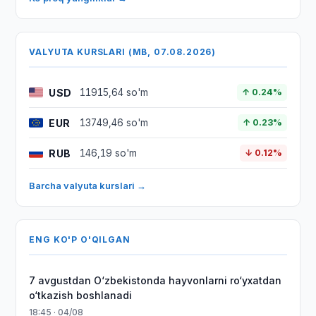
VALYUTA KURSLARI (MB, 07.08.2026)
USD
11915,64 so'm
↑ 0.24%
EUR
13749,46 so'm
↑ 0.23%
RUB
146,19 so'm
↓ 0.12%
Barcha valyuta kurslari →
ENG KO'P O'QILGAN
7 avgustdan O‘zbekistonda hayvonlarni ro‘yxatdan
o‘tkazish boshlanadi
18:45 · 04/08