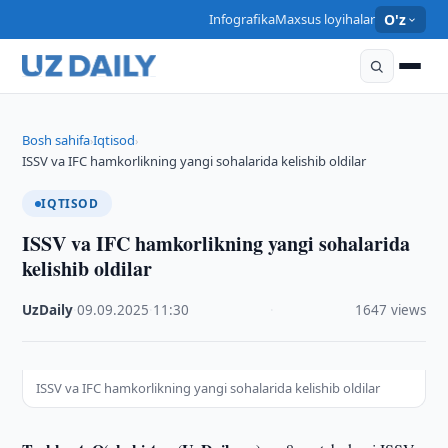
Infografika
Maxsus loyihalar
O'z
Bosh sahifa
Iqtisod
›
›
ISSV va IFC hamkorlikning yangi sohalarida kelishib oldilar
IQTISOD
ISSV va IFC hamkorlikning yangi sohalarida
kelishib oldilar
UzDaily
·
09.09.2025
·
11:30
·
1647 views
ISSV va IFC hamkorlikning yangi sohalarida kelishib oldilar