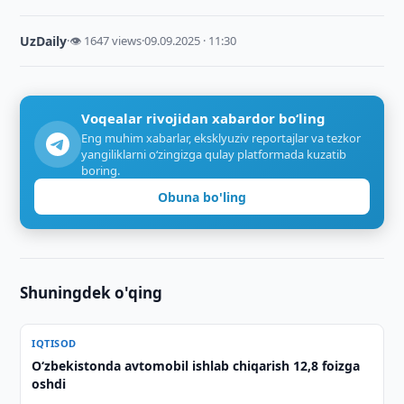
UzDaily
·
👁 1647 views
·
09.09.2025 · 11:30
Voqealar rivojidan xabardor bo‘ling
Eng muhim xabarlar, eksklyuziv reportajlar va tezkor
yangiliklarni o‘zingizga qulay platformada kuzatib
boring.
Obuna bo'ling
Shuningdek o'qing
IQTISOD
O‘zbekistonda avtomobil ishlab chiqarish 12,8 foizga
oshdi