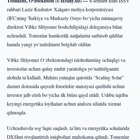
Toshkent, O‘zbekiston (UzDaily.uz) —
8-sentabr kuni ISSV
rahbari Laziz Kudratov Xalqaro moliya korporatsiyasi
(IFC)ning Turkiya va Markaziy Osiyo bo‘yicha mintaqaviy
direktori Vibke Shlyomer boshchiligidagi delegatsiya bilan
uchrashdi. Tomonlar hamkorlik natijalarini sarhisob qildilar
hamda yangi yo‘nalishlarni belgilab oldilar.
Vibke Shlyomer O‘zbekistondagi islohotlarning ochiqligi va
investorlar uchun qulay muhit yaratishga yo‘naltirilganini
alohida ta’kidladi. Muhim yutuqlar qatorida “Scaling Solar”
dasturi doirasida quyosh fotoelektr stansiyasi qurilishi uchun
investor jalb etish bo‘yicha ilk bitim qayd etildi. Ushbu tajriba
keyingi energetika loyihalari uchun andoza sifatida xizmat
qilmoqda.
Uchrashuvda sog‘liqni saqlash, ta’lim va energetika sohalarida
DXShni rivojlantirish istiqbollari muhokama qilindi. Tomonlar