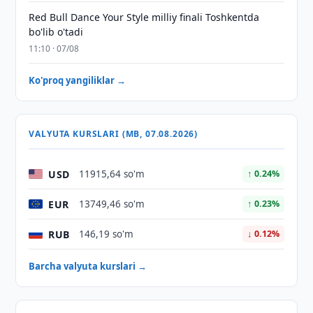
Red Bull Dance Your Style milliy finali Toshkentda
bo'lib o'tadi
11:10 · 07/08
Ko'proq yangiliklar →
VALYUTA KURSLARI (MB, 07.08.2026)
USD
11915,64 so'm
↑ 0.24%
EUR
13749,46 so'm
↑ 0.23%
RUB
146,19 so'm
↓ 0.12%
Barcha valyuta kurslari →