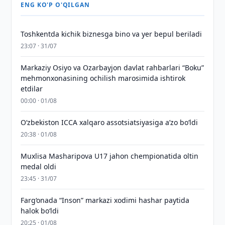
ENG KO'P O'QILGAN
Toshkentda kichik biznesga bino va yer bepul beriladi
23:07 · 31/07
Markaziy Osiyo va Ozarbayjon davlat rahbarlari “Boku”
mehmonxonasining ochilish marosimida ishtirok
etdilar
00:00 · 01/08
O‘zbekiston ICCA xalqaro assotsiatsiyasiga aʼzo bo‘ldi
20:38 · 01/08
Muxlisa Masharipova U17 jahon chempionatida oltin
medal oldi
23:45 · 31/07
Farg‘onada “Inson” markazi xodimi hashar paytida
halok bo‘ldi
20:25 · 01/08