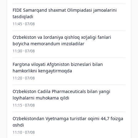
FIDE Samarqand shaxmat Olimpiadasi jamoalarini
tasdiqladi
11:45 · 07/08
Oʻzbekiston va Iordaniya qishloq xoʻjaligi fanlari
boʻyicha memorandum imzoladilar
11:30 · 07/08
Farg‘ona viloyati Afg‘oniston bizneslari bilan
hamkorlikni kengaytirmoqda
11:20 · 07/08
Oʻzbekiston Cadila Pharmaceuticals bilan yangi
loyihalarni muhokama qildi
11:15 · 07/08
O‘zbekistondan Vyetnamga turistlar oqimi 44,7 foizga
oshdi
11:10 · 07/08