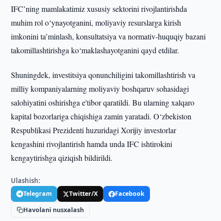
IFC’ning mamlakatimiz xususiy sektorini rivojlantirishda
muhim rol o‘ynayotganini, moliyaviy resurslarga kirish
imkonini ta’minlash, konsultatsiya va normativ-huquqiy bazani
takomillashtirishga ko‘maklashayotganini qayd etdilar.
Shuningdek, investitsiya qonunchiligini takomillashtirish va
milliy kompaniyalarning moliyaviy boshqaruv sohasidagi
salohiyatini oshirishga e'tibor qaratildi. Bu ularning xalqaro
kapital bozorlariga chiqishiga zamin yaratadi. O‘zbekiston
Respublikasi Prezidenti huzuridagi Xorijiy investorlar
kengashini rivojlantirish hamda unda IFC ishtirokini
kengaytirishga qiziqish bildirildi.
Ulashish:
Telegram
Twitter/X
Facebook
Havolani nusxalash