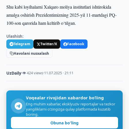
Shu kabi loyihalarni Xalqaro moliya institutlari ishtirokida
amalga oshirish Prezidentimizning 2025-yil 11-martdagi PQ-
100-son qarorida ham keltirib o‘tilgan.
Ulashish:
Telegram
Twitter/X
Facebook
Havolani nusxalash
UzDaily
·
👁 424 views
·
11.07.2025 · 21:11
Voqealar rivojidan xabardor bo‘ling
Eng muhim xabarlar, eksklyuziv reportajlar va tezkor
yangiliklarni o‘zingizga qulay platformada kuzatib
boring.
Obuna bo'ling