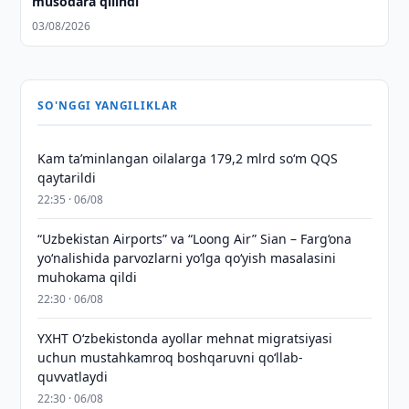
musodara qilindi
03/08/2026
SO'NGGI YANGILIKLAR
Kam taʼminlangan oilalarga 179,2 mlrd so‘m QQS
qaytarildi
22:35 · 06/08
“Uzbekistan Airports” va “Loong Air” Sian – Farg‘ona
yo‘nalishida parvozlarni yo‘lga qo‘yish masalasini
muhokama qildi
22:30 · 06/08
YXHT O‘zbekistonda ayollar mehnat migratsiyasi
uchun mustahkamroq boshqaruvni qo‘llab-
quvvatlaydi
22:30 · 06/08