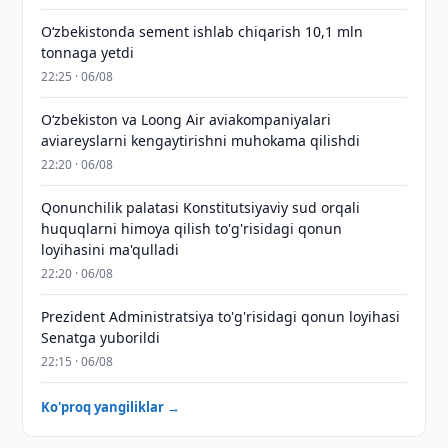
O‘zbekistonda sement ishlab chiqarish 10,1 mln
tonnaga yetdi
22:25 · 06/08
Oʻzbekiston va Loong Air aviakompaniyalari
aviareyslarni kengaytirishni muhokama qilishdi
22:20 · 06/08
Qonunchilik palatasi Konstitutsiyaviy sud orqali
huquqlarni himoya qilish to'g'risidagi qonun
loyihasini ma'qulladi
22:20 · 06/08
Prezident Administratsiya to'g'risidagi qonun loyihasi
Senatga yuborildi
22:15 · 06/08
Ko'proq yangiliklar →