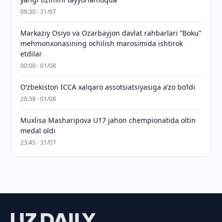
09:30 · 31/07
Markaziy Osiyo va Ozarbayjon davlat rahbarlari “Boku”
mehmonxonasining ochilish marosimida ishtirok
etdilar
00:00 · 01/08
O‘zbekiston ICCA xalqaro assotsiatsiyasiga aʼzo bo‘ldi
20:38 · 01/08
Muxlisa Masharipova U17 jahon chempionatida oltin
medal oldi
23:45 · 31/07