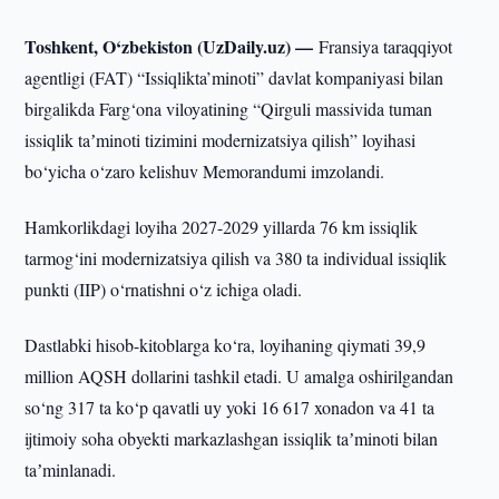
Toshkent, O‘zbekiston (UzDaily.uz) —
Fransiya taraqqiyot
agentligi (FAT) “Issiqlikta’minoti” davlat kompaniyasi bilan
birgalikda Farg‘ona viloyatining “Qirguli massivida tuman
issiqlik taʼminoti tizimini modernizatsiya qilish” loyihasi
bo‘yicha o‘zaro kelishuv Memorandumi imzolandi.
Hamkorlikdagi loyiha 2027-2029 yillarda 76 km issiqlik
tarmog‘ini modernizatsiya qilish va 380 ta individual issiqlik
punkti (IIP) o‘rnatishni o‘z ichiga oladi.
Dastlabki hisob-kitoblarga ko‘ra, loyihaning qiymati 39,9
million AQSH dollarini tashkil etadi. U amalga oshirilgandan
so‘ng 317 ta ko‘p qavatli uy yoki 16 617 xonadon va 41 ta
ijtimoiy soha obyekti markazlashgan issiqlik taʼminoti bilan
taʼminlanadi.