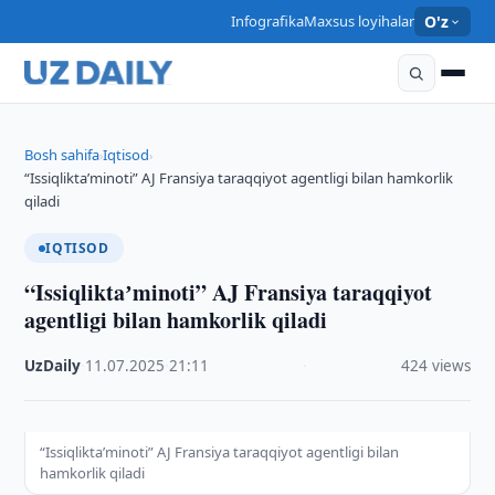
Infografika
Maxsus loyihalar
O'z
Bosh sahifa
Iqtisod
›
›
“Issiqliktaʼminoti” AJ Fransiya taraqqiyot agentligi bilan hamkorlik
qiladi
IQTISOD
“Issiqliktaʼminoti” AJ Fransiya taraqqiyot
agentligi bilan hamkorlik qiladi
UzDaily
·
11.07.2025
·
21:11
·
424 views
“Issiqliktaʼminoti” AJ Fransiya taraqqiyot agentligi bilan
hamkorlik qiladi