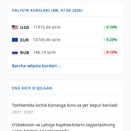
VALYUTA KURSLARI (MB, 07.08.2026)
USD
11915,64 so'm
↑ 0.24%
EUR
13749,46 so'm
↑ 0.23%
RUB
146,19 so'm
↓ 0.12%
Barcha valyuta kurslari →
ENG KO'P O'QILGAN
Toshkentda kichik biznesga bino va yer bepul beriladi
23:07 · 31/07
Oʻzbekiston va Latviya haydovchilarni tayyorlashning
yangi tizimini tayyorlamoqda