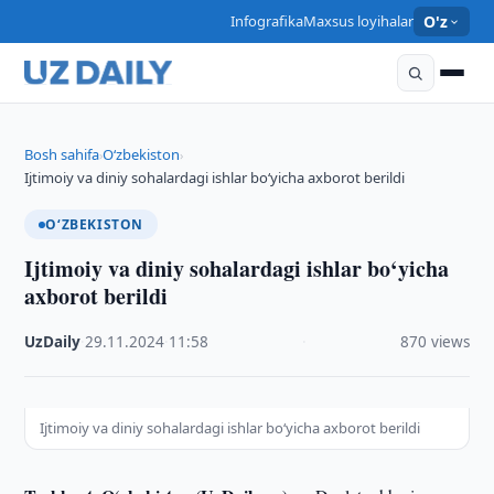
Infografika
Maxsus loyihalar
O'z
Bosh sahifa
O‘zbekiston
›
›
Ijtimoiy va diniy sohalardagi ishlar bo‘yicha axborot berildi
O‘ZBEKISTON
Ijtimoiy va diniy sohalardagi ishlar bo‘yicha
axborot berildi
UzDaily
·
29.11.2024
·
11:58
·
870 views
Ijtimoiy va diniy sohalardagi ishlar bo‘yicha axborot berildi