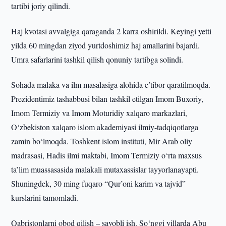
tartibi joriy qilindi.
Haj kvotasi avvalgiga qaraganda 2 karra oshirildi. Keyingi yetti
yilda 60 mingdan ziyod yurtdoshimiz haj amallarini bajardi.
Umra safarlarini tashkil qilish qonuniy tartibga solindi.
Sohada malaka va ilm masalasiga alohida e’tibor qaratilmoqda.
Prezidentimiz tashabbusi bilan tashkil etilgan Imom Buxoriy,
Imom Termiziy va Imom Moturidiy xalqaro markazlari,
O‘zbekiston xalqaro islom akademiyasi ilmiy-tadqiqotlarga
zamin bo‘lmoqda. Toshkent islom instituti, Mir Arab oliy
madrasasi, Hadis ilmi maktabi, Imom Termiziy o‘rta maxsus
ta’lim muassasasida malakali mutaxassislar tayyorlanayapti.
Shuningdek, 30 ming fuqaro “Qur’oni karim va tajvid”
kurslarini tamomladi.
Qabristonlarni obod qilish – savobli ish. So‘nggi yillarda Abu