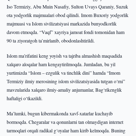
Iso Termiziy, Abu Muin Nasafiy, Sulton Uvays Qaraniy, Suzuk
ota yodgorlik majmualari obod qilindi. Imom Buxoriy yodgorlik
majmuasi va Islom sivilizatsiyasi markazida bunyodkorlik
davom etmoqda. “Vaqf” xayriya jamoat fondi tomonidan ham
90 ta ziyoratgoh ta’mirlanib, obodonlashtirildi.
Islom ma’rifatini keng yoyish va tajriba almashish maqsadida
xalqaro aloqalar ham kengaytirilmoqda. Jumladan, bu yil
yurtimizda “Islom – ezgulik va tinchlik dini” hamda “Imom
Termiziy ilmiy merosining islom sivilizatsiyasida tutgan o‘rni”
mavzularida xalqaro ilmiy-amaliy anjumanlar, Bag‘rikenglik
haftaligi o‘tkazildi.
Ma’lumki, bugun kibermakonda xavf-xatarlar kuchayib
bormoqda. Chegaralar va qonunlarni tan olmaydigan internet
tarmoqlari orqali radikal g‘oyalar ham kirib kelmoqda. Buning