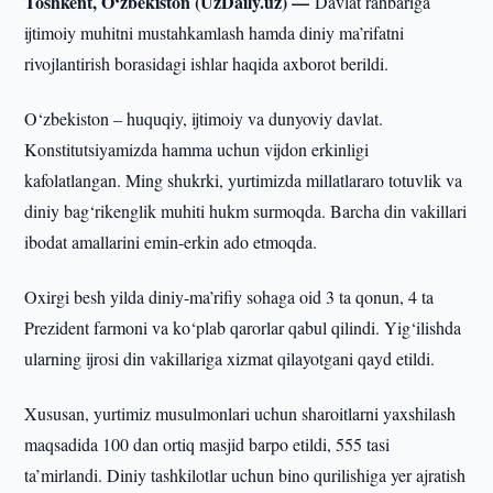
Toshkent, O‘zbekiston (UzDaily.uz) —
Davlat rahbariga
ijtimoiy muhitni mustahkamlash hamda diniy ma’rifatni
rivojlantirish borasidagi ishlar haqida axborot berildi.
O‘zbekiston – huquqiy, ijtimoiy va dunyoviy davlat.
Konstitutsiyamizda hamma uchun vijdon erkinligi
kafolatlangan. Ming shukrki, yurtimizda millatlararo totuvlik va
diniy bag‘rikenglik muhiti hukm surmoqda. Barcha din vakillari
ibodat amallarini emin-erkin ado etmoqda.
Oxirgi besh yilda diniy-ma’rifiy sohaga oid 3 ta qonun, 4 ta
Prezident farmoni va ko‘plab qarorlar qabul qilindi. Yig‘ilishda
ularning ijrosi din vakillariga xizmat qilayotgani qayd etildi.
Xususan, yurtimiz musulmonlari uchun sharoitlarni yaxshilash
maqsadida 100 dan ortiq masjid barpo etildi, 555 tasi
ta’mirlandi. Diniy tashkilotlar uchun bino qurilishiga yer ajratish