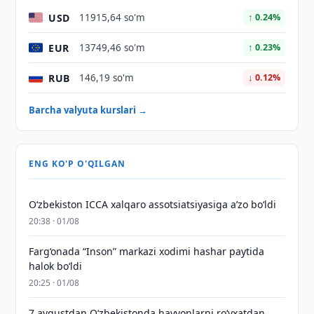
USD
11915,64 so'm
↑ 0.24%
EUR
13749,46 so'm
↑ 0.23%
RUB
146,19 so'm
↓ 0.12%
Barcha valyuta kurslari →
ENG KO'P O'QILGAN
O‘zbekiston ICCA xalqaro assotsiatsiyasiga aʼzo bo‘ldi
20:38 · 01/08
Farg‘onada “Inson” markazi xodimi hashar paytida
halok bo‘ldi
20:25 · 01/08
7 avgustdan O‘zbekistonda hayvonlarni ro‘yxatdan