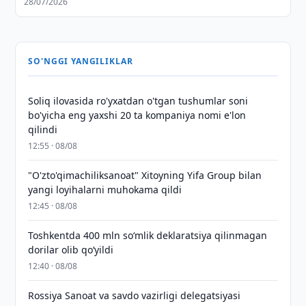
28/07/2026
SO'NGGI YANGILIKLAR
Soliq ilovasida ro'yxatdan o'tgan tushumlar soni
bo'yicha eng yaxshi 20 ta kompaniya nomi e'lon
qilindi
12:55 · 08/08
"O'zto'qimachiliksanoat" Xitoyning Yifa Group bilan
yangi loyihalarni muhokama qildi
12:45 · 08/08
Toshkentda 400 mln so‘mlik deklaratsiya qilinmagan
dorilar olib qo‘yildi
12:40 · 08/08
Rossiya Sanoat va savdo vazirligi delegatsiyasi