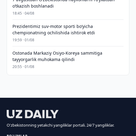
o‘tkazish boshlanadi
18:45 · 04/08
Prezidentimiz suv-motor sporti bo‘yicha
chempionatning ochilishida ishtirok etdi
19:59 · 01/08
Ostonada Markaziy Osiyo-Koreya sammitiga
tayyorgarlik muhokama qilindi
20:55 · 01/08
O'zbekistonning yetakchi yangiliklar portali. 24/7 yangiliklar.
BO'LIMLAR