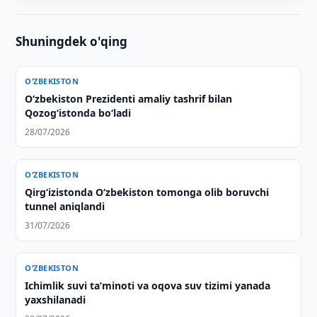
Shuningdek o'qing
O‘ZBEKISTON
Oʻzbekiston Prezidenti amaliy tashrif bilan
Qozogʻistonda boʻladi
28/07/2026
O‘ZBEKISTON
Qirg‘izistonda O‘zbekiston tomonga olib boruvchi
tunnel aniqlandi
31/07/2026
O‘ZBEKISTON
Ichimlik suvi taʼminoti va oqova suv tizimi yanada
yaxshilanadi