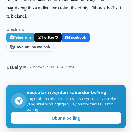
bag‘rikenglik va millatlararo totuvlik doimiy e’tiborda bo‘lishi
ta’kidlandi.
Ulashish:
Telegram
Twitter/X
Facebook
Havolani nusxalash
UzDaily
·
👁 870 views
·
29.11.2024 · 11:58
Voqealar rivojidan xabardor bo‘ling
Eng muhim xabarlar, eksklyuziv reportajlar va tezkor
yangiliklarni o‘zingizga qulay platformada kuzatib
boring.
Obuna bo'ling