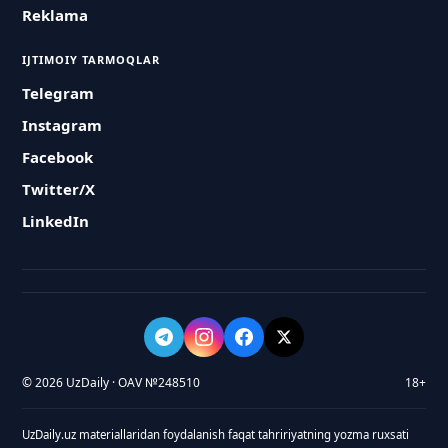
Reklama
IJTIMOIY TARMOQLAR
Telegram
Instagram
Facebook
Twitter/X
LinkedIn
© 2026 UzDaily · OAV №248510
18+
UzDaily.uz materiallaridan foydalanish faqat tahririyatning yozma ruxsati