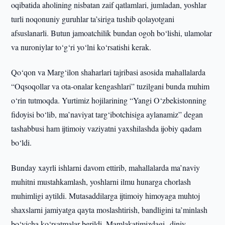
oqibatida aholining nisbatan zaif qatlamlari, jumladan, yoshlar
turli noqonuniy guruhlar ta’siriga tushib qolayotgani
afsuslanarli. Butun jamoatchilik bundan ogoh bo‘lishi, ulamolar
va nuroniylar to‘g‘ri yo‘lni ko‘rsatishi kerak.
Qo‘qon va Marg‘ilon shaharlari tajribasi asosida mahallalarda
“Oqsoqollar va ota-onalar kengashlari” tuzilgani bunda muhim
o‘rin tutmoqda. Yurtimiz hojilarining “Yangi O‘zbekistonning
fidoyisi bo‘lib, ma’naviyat targ‘ibotchisiga aylanamiz” degan
tashabbusi ham ijtimoiy vaziyatni yaxshilashda ijobiy qadam
bo‘ldi.
Bunday xayrli ishlarni davom ettirib, mahallalarda ma’naviy
muhitni mustahkamlash, yoshlarni ilmu hunarga chorlash
muhimligi aytildi. Mutasaddilarga ijtimoiy himoyaga muhtoj
shaxslarni jamiyatga qayta moslashtirish, bandligini ta’minlash
bo‘yicha ko‘rsatmalar berildi. Mamlakatimizdagi diniy