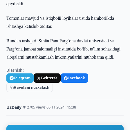
qayd etdi.
Tomonlar mavjud va istiqbolli loyihalar ustida hamkorlikda
ishlashga kelishib oldilar.
Bundan tashqari, Smita Pant Farg‘ona davlat universiteti va
Farg‘ona jamoat salomatligi institutida bo‘lib, ta’lim sohasidagi
aloqalarni mustahkamlash imkoniyatlarini muhokama qildi.
Ulashish:
Telegram
Twitter/X
Facebook
Havolani nusxalash
UzDaily
·
👁 2705 views
·
05.11.2024 · 15:38