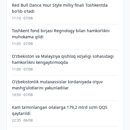
Red Bull Dance Your Style milliy finali Toshkentda
bo'lib o'tadi
11:10 · 07/08
Toshkent fond birjasi Regnology bilan hamkorlikni
muhokama qildi
11:05 · 07/08
Oʻzbekiston va Malayziya qishloq xoʻjaligi sohasidagi
hamkorlikni kengaytirmoqda
11:00 · 07/08
Oʻzbekistonlik mutaxassislar Iordaniyada oʻquv
mashgʻulotlarini yakunladilar
10:50 · 07/08
Kam taʼminlangan oilalarga 179,2 mlrd so‘m QQS
qaytarildi
22:35 · 06/08