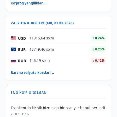
Ko'proq yangiliklar →
VALYUTA KURSLARI (MB, 07.08.2026)
USD
11915,64 so'm
↑ 0.24%
EUR
13749,46 so'm
↑ 0.23%
RUB
146,19 so'm
↓ 0.12%
Barcha valyuta kurslari →
ENG KO'P O'QILGAN
Toshkentda kichik biznesga bino va yer bepul beriladi
23:07 · 31/07