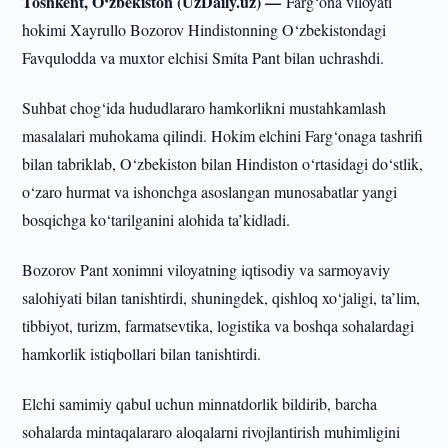
Toshkent, O‘zbekiston (UzDaily.uz) —
Farg‘ona viloyati
hokimi Xayrullo Bozorov Hindistonning O‘zbekistondagi
Favqulodda va muxtor elchisi Smita Pant bilan uchrashdi.
Suhbat chog‘ida hududlararo hamkorlikni mustahkamlash
masalalari muhokama qilindi. Hokim elchini Farg‘onaga tashrifi
bilan tabriklab, O‘zbekiston bilan Hindiston o‘rtasidagi do‘stlik,
o‘zaro hurmat va ishonchga asoslangan munosabatlar yangi
bosqichga ko‘tarilganini alohida ta’kidladi.
Bozorov Pant xonimni viloyatning iqtisodiy va sarmoyaviy
salohiyati bilan tanishtirdi, shuningdek, qishloq xo‘jaligi, ta’lim,
tibbiyot, turizm, farmatsevtika, logistika va boshqa sohalardagi
hamkorlik istiqbollari bilan tanishtirdi.
Elchi samimiy qabul uchun minnatdorlik bildirib, barcha
sohalarda mintaqalararo aloqalarni rivojlantirish muhimligini