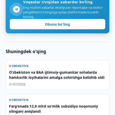
Voqealar rivojidan xabardor bo‘ling
Eng muhim xabarlar, eksklyuziv reportajlar va tezkor
yangiliklarni o‘zingizga qulay platformada kuzatib
boring.
Obuna bo'ling
Shuningdek o'qing
O‘ZBEKISTON
O‘zbekiston va BAA ijtimoiy-gumanitar sohalarda
hamkorlik loyihalarini amalga oshirishga kelishib oldi
31/07/2026
O‘ZBEKISTON
Farg‘onada 12,9 mlrd so‘mlik subsidiya noqonuniy
olingani aniqlandi