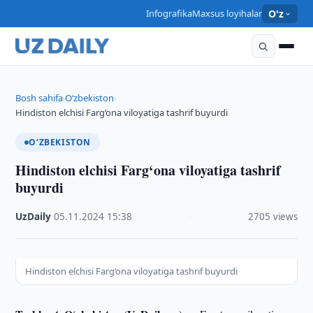
Infografika
Maxsus loyihalar
O'z
Bosh sahifa
O‘zbekiston
›
›
Hindiston elchisi Farg‘ona viloyatiga tashrif buyurdi
O‘ZBEKISTON
Hindiston elchisi Farg‘ona viloyatiga tashrif
buyurdi
UzDaily
·
05.11.2024
·
15:38
·
2705 views
Hindiston elchisi Farg‘ona viloyatiga tashrif buyurdi