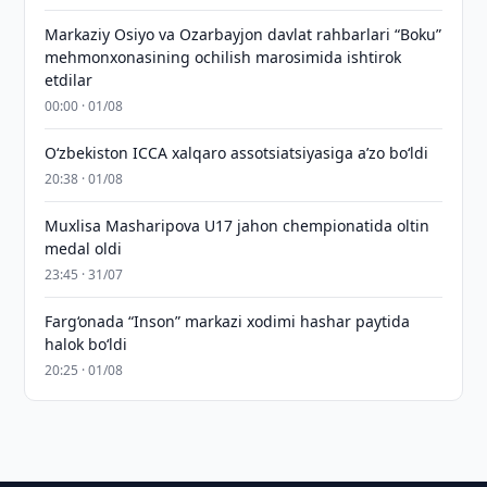
Markaziy Osiyo va Ozarbayjon davlat rahbarlari “Boku”
mehmonxonasining ochilish marosimida ishtirok
etdilar
00:00 · 01/08
O‘zbekiston ICCA xalqaro assotsiatsiyasiga aʼzo bo‘ldi
20:38 · 01/08
Muxlisa Masharipova U17 jahon chempionatida oltin
medal oldi
23:45 · 31/07
Farg‘onada “Inson” markazi xodimi hashar paytida
halok bo‘ldi
20:25 · 01/08