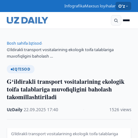
Infografika
Maxsus loyihalar
O'z
Bosh sahifa
Iqtisod
›
›
G‘ildirakli transport vositalarining ekologik toifa talablariga
muvofiqligini baholash …
IQTISOD
G‘ildirakli transport vositalarining ekologik
toifa talablariga muvofiqligini baholash
takomillashtiriladi
UzDaily
·
22.09.2025
·
17:40
·
1526 views
G‘ildirakli transport vositalarining ekologik toifa talablariga