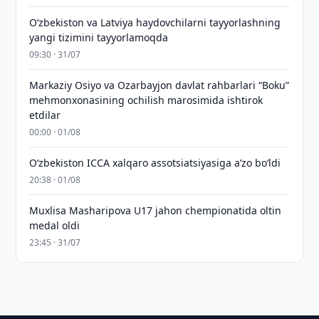
Oʻzbekiston va Latviya haydovchilarni tayyorlashning
yangi tizimini tayyorlamoqda
09:30 · 31/07
Markaziy Osiyo va Ozarbayjon davlat rahbarlari “Boku”
mehmonxonasining ochilish marosimida ishtirok
etdilar
00:00 · 01/08
O‘zbekiston ICCA xalqaro assotsiatsiyasiga aʼzo bo‘ldi
20:38 · 01/08
Muxlisa Masharipova U17 jahon chempionatida oltin
medal oldi
23:45 · 31/07