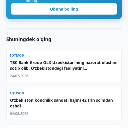
boring.
Obuna bo'ling
Shuningdek o'qing
IQTISOD
TBC Bank Group OLX Uzbekistan’ning nazorat ulushini
sotib olib, O‘zbekistondagi faoliyatini
kengaytirmoqda
24/07/2026
IQTISOD
O‘zbekiston konchilik sanoati hajmi 42 trln so‘mdan
oshdi
04/08/2026