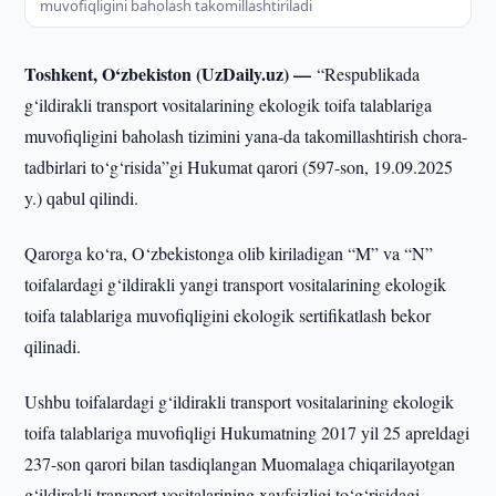
muvofiqligini baholash takomillashtiriladi
Toshkent, O‘zbekiston (UzDaily.uz) —
“Respublikada
g‘ildirakli transport vositalarining ekologik toifa talablariga
muvofiqligini baholash tizimini yana-da takomillashtirish chora-
tadbirlari to‘g‘risida”gi Hukumat qarori (597-son, 19.09.2025
y.) qabul qilindi.
Qarorga ko‘ra, O‘zbekistonga olib kiriladigan “M” va “N”
toifalardagi g‘ildirakli yangi transport vositalarining ekologik
toifa talablariga muvofiqligini ekologik sertifikatlash bekor
qilinadi.
Ushbu toifalardagi g‘ildirakli transport vositalarining ekologik
toifa talablariga muvofiqligi Hukumatning 2017 yil 25 apreldagi
237-son qarori bilan tasdiqlangan Muomalaga chiqarilayotgan
g‘ildirakli transport vositalarining xavfsizligi to‘g‘risidagi