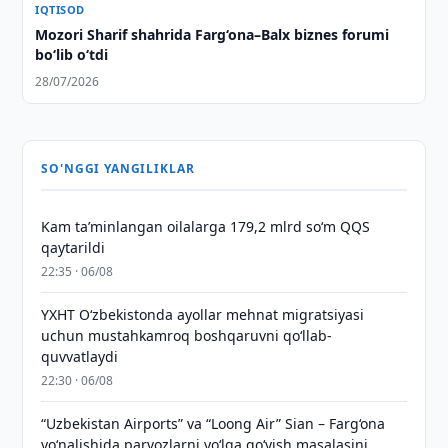
IQTISOD
Mozori Sharif shahrida Farg‘ona–Balx biznes forumi
bo‘lib o‘tdi
28/07/2026
SO'NGGI YANGILIKLAR
Kam taʼminlangan oilalarga 179,2 mlrd so‘m QQS
qaytarildi
22:35 · 06/08
YXHT O‘zbekistonda ayollar mehnat migratsiyasi
uchun mustahkamroq boshqaruvni qo‘llab-
quvvatlaydi
22:30 · 06/08
“Uzbekistan Airports” va “Loong Air” Sian – Farg‘ona
yo‘nalishida parvozlarni yo‘lga qo‘yish masalasini