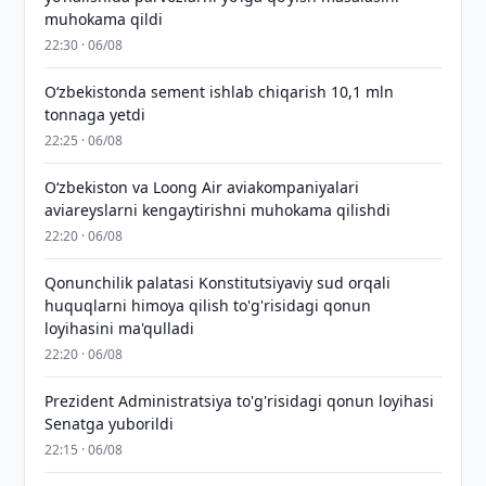
muhokama qildi
22:30 · 06/08
O‘zbekistonda sement ishlab chiqarish 10,1 mln
tonnaga yetdi
22:25 · 06/08
Oʻzbekiston va Loong Air aviakompaniyalari
aviareyslarni kengaytirishni muhokama qilishdi
22:20 · 06/08
Qonunchilik palatasi Konstitutsiyaviy sud orqali
huquqlarni himoya qilish to'g'risidagi qonun
loyihasini ma'qulladi
22:20 · 06/08
Prezident Administratsiya to'g'risidagi qonun loyihasi
Senatga yuborildi
22:15 · 06/08