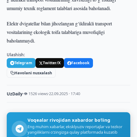
umumiy texnik reglament talablari asosida baholanadi.
Elektr dvigatellar bilan jihozlangan g‘ildirakli transport
vositalarining ekologik toifa talablariga muvofiqligi
baholanmaydi.
Ulashish:
Telegram
Twitter/X
Facebook
Havolani nusxalash
UzDaily
·
👁 1526 views
·
22.09.2025 · 17:40
Voqealar rivojidan xabardor bo‘ling
Eng muhim xabarlar, eksklyuziv reportajlar va tezkor
yangiliklarni o‘zingizga qulay platformada kuzatib