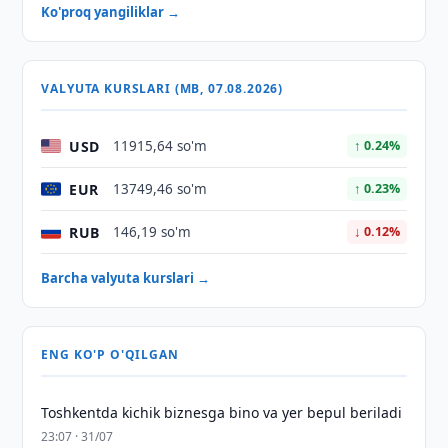
Ko'proq yangiliklar →
VALYUTA KURSLARI (MB, 07.08.2026)
USD
11915,64 so'm
↑ 0.24%
EUR
13749,46 so'm
↑ 0.23%
RUB
146,19 so'm
↓ 0.12%
Barcha valyuta kurslari →
ENG KO'P O'QILGAN
Toshkentda kichik biznesga bino va yer bepul beriladi
23:07 · 31/07