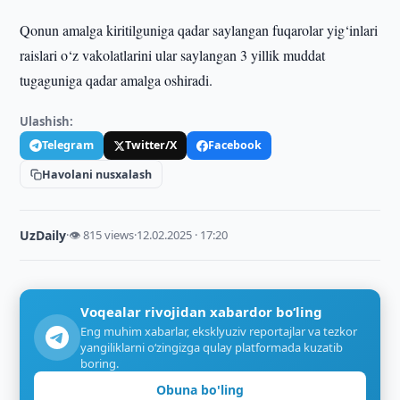
Qonun amalga kiritilguniga qadar saylangan fuqarolar yig‘inlari
raislari o‘z vakolatlarini ular saylangan 3 yillik muddat
tugaguniga qadar amalga oshiradi.
Ulashish:
Telegram
Twitter/X
Facebook
Havolani nusxalash
UzDaily
·
👁 815 views
·
12.02.2025 · 17:20
Voqealar rivojidan xabardor bo‘ling
Eng muhim xabarlar, eksklyuziv reportajlar va tezkor
yangiliklarni o‘zingizga qulay platformada kuzatib
boring.
Obuna bo'ling