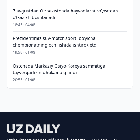
7 avgustdan O‘zbekistonda hayvonlarni ro‘yxatdan
o‘tkazish boshlanadi
18:45 · 04/08
Prezidentimiz suv-motor sporti bo‘yicha
chempionatning ochilishida ishtirok etdi
19:59 · 01/08
Ostonada Markaziy Osiyo-Koreya sammitiga
tayyorgarlik muhokama qilindi
20:55 · 01/08