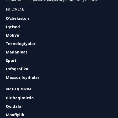
O'zbekistonning yetakchi yangiliklar portali. 24/7 yangiliklar.
BO'LIMLAR
O‘zbekiston
Iqtisod
Moliya
Texnologiyalar
Madaniyat
Sport
Infografika
Maxsus loyihalar
BIZ HAQIMIZDA
Biz haqimizda
Qoidalar
Maxfiylik