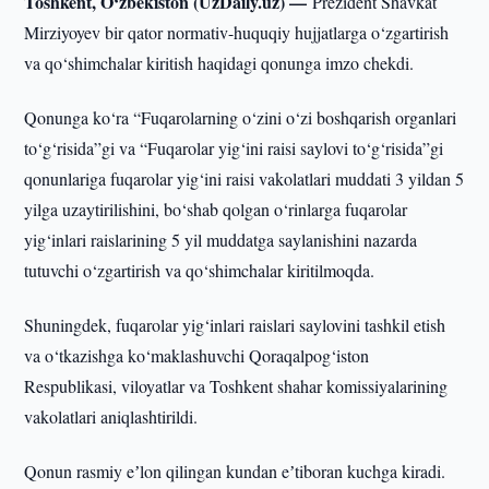
Toshkent, O‘zbekiston (UzDaily.uz) —
Prezident Shavkat
Mirziyoyev bir qator normativ-huquqiy hujjatlarga o‘zgartirish
va qo‘shimchalar kiritish haqidagi qonunga imzo chekdi.
Qonunga ko‘ra “Fuqarolarning o‘zini o‘zi boshqarish organlari
to‘g‘risida”gi va “Fuqarolar yig‘ini raisi saylovi to‘g‘risida”gi
qonunlariga fuqarolar yig‘ini raisi vakolatlari muddati 3 yildan 5
yilga uzaytirilishini, bo‘shab qolgan o‘rinlarga fuqarolar
yig‘inlari raislarining 5 yil muddatga saylanishini nazarda
tutuvchi o‘zgartirish va qo‘shimchalar kiritilmoqda.
Shuningdek, fuqarolar yig‘inlari raislari saylovini tashkil etish
va o‘tkazishga ko‘maklashuvchi Qoraqalpog‘iston
Respublikasi, viloyatlar va Toshkent shahar komissiyalarining
vakolatlari aniqlashtirildi.
Qonun rasmiy eʼlon qilingan kundan eʼtiboran kuchga kiradi.