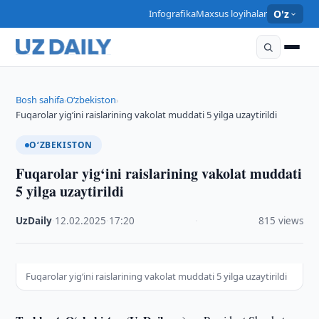
Infografika
Maxsus loyihalar
O'z
Bosh sahifa
O‘zbekiston
›
›
Fuqarolar yig‘ini raislarining vakolat muddati 5 yilga uzaytirildi
O‘ZBEKISTON
Fuqarolar yig‘ini raislarining vakolat muddati
5 yilga uzaytirildi
UzDaily
·
12.02.2025
·
17:20
·
815 views
Fuqarolar yig‘ini raislarining vakolat muddati 5 yilga uzaytirildi