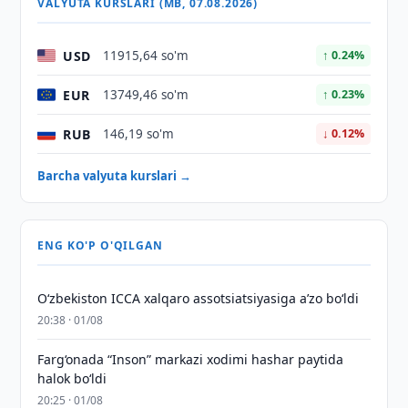
VALYUTA KURSLARI (MB, 07.08.2026)
USD
11915,64 so'm
↑ 0.24%
EUR
13749,46 so'm
↑ 0.23%
RUB
146,19 so'm
↓ 0.12%
Barcha valyuta kurslari →
ENG KO'P O'QILGAN
O‘zbekiston ICCA xalqaro assotsiatsiyasiga aʼzo bo‘ldi
20:38 · 01/08
Farg‘onada “Inson” markazi xodimi hashar paytida
halok bo‘ldi
20:25 · 01/08