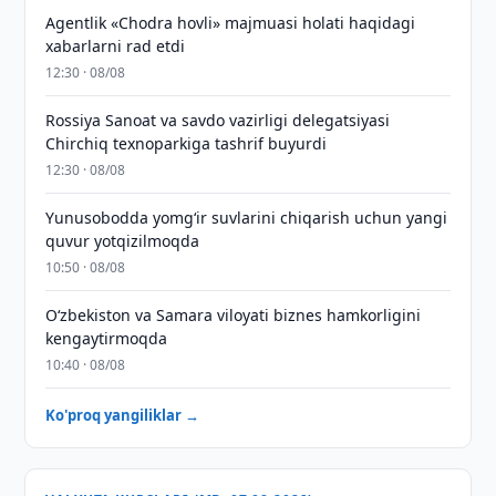
Agentlik «Chodra hovli» majmuasi holati haqidagi
xabarlarni rad etdi
12:30 · 08/08
Rossiya Sanoat va savdo vazirligi delegatsiyasi
Chirchiq texnoparkiga tashrif buyurdi
12:30 · 08/08
Yunusobodda yomg‘ir suvlarini chiqarish uchun yangi
quvur yotqizilmoqda
10:50 · 08/08
Oʻzbekiston va Samara viloyati biznes hamkorligini
kengaytirmoqda
10:40 · 08/08
Ko'proq yangiliklar →