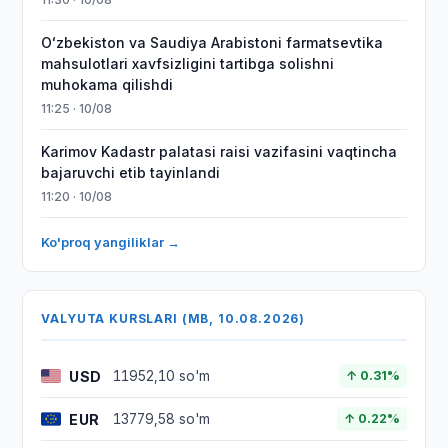
Oʻzbekiston va Saudiya Arabistoni farmatsevtika
mahsulotlari xavfsizligini tartibga solishni
muhokama qilishdi
11:25 · 10/08
Karimov Kadastr palatasi raisi vazifasini vaqtincha
bajaruvchi etib tayinlandi
11:20 · 10/08
Ko'proq yangiliklar →
VALYUTA KURSLARI (MB, 10.08.2026)
USD
11952,10 so'm
↑ 0.31%
EUR
13779,58 so'm
↑ 0.22%