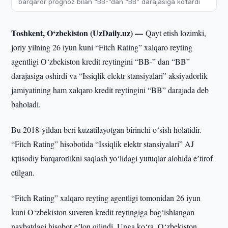
barqaror prognoz bilan “BB-”dan “BB” darajasiga ko‘tardi
Toshkent, O‘zbekiston (UzDaily.uz) —
Qayt etish lozimki,
joriy yilning 26 iyun kuni “Fitch Rating” xalqaro reyting
agentligi O‘zbekiston kredit reytingini “BB-” dan “BB”
darajasiga oshirdi va “Issiqlik elektr stansiyalari” aksiyadorlik
jamiyatining ham xalqaro kredit reytingini “BB” darajada deb
baholadi.
Bu 2018-yildan beri kuzatilayotgan birinchi o‘sish holatidir.
“Fitch Rating” hisobotida “Issiqlik elektr stansiyalari” AJ
iqtisodiy barqarorlikni saqlash yo‘lidagi yutuqlar alohida eʼtirof
etilgan.
“Fitch Rating” xalqaro reyting agentligi tomonidan 26 iyun
kuni O‘zbekiston suveren kredit reytingiga bag‘ishlangan
navbatdagi hisobot eʼlon qilindi. Unga ko‘ra, O‘zbekiston