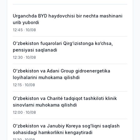
Urganchda BYD haydovchisi bir nechta mashinani
urib yubordi
12:45 · 10/08
O‘zbekiston fuqarolari Qirg‘izistonga ko‘chsa,
pensiyasi saqlanadi
12:30 · 10/08
Oʻzbekiston va Adani Group gidroenergetika
loyihalarini muhokama qilishdi
12:15 · 10/08
Oʻzbekiston va Charité tadqiqot tashkiloti klinik
sinovlarni muhokama qilishdi
12:00 · 10/08
Oʻzbekiston va Janubiy Koreya sogʻliqni saqlash
sohasidagi hamkorlikni kengaytiradi
11:30 · 10/08