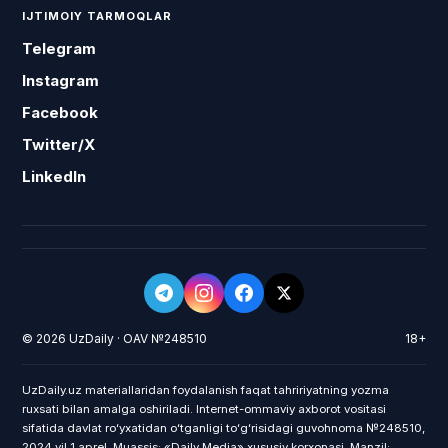
IJTIMOIY TARMOQLAR
Telegram
Instagram
Facebook
Twitter/X
LinkedIn
© 2026 UzDaily · OAV №248510
18+
UzDaily.uz materiallaridan foydalanish faqat tahririyatning yozma
ruxsati bilan amalga oshiriladi. Internet-ommaviy axborot vositasi
sifatida davlat roʻyxatidan oʻtganligi toʻgʻrisidagi guvohnoma №248510,
2024 yil 1 aprel. Muassis: «Daily Media» xususiy korxonasi. Manzil: