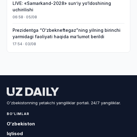
LIVE: «Samarkand-2028» sun’iy yo‘ldoshining
uchirilishi
06:58 · 05/08
Prezidentga “Oʻzbekneftegaz”ning yilning birinchi
yarmidagi faoliyati haqida maʼlumot berildi
17:54 · 03/08
O'zbekistonning yetakchi yangiliklar portali. 24/7 yangiliklar.
BO'LIMLAR
O‘zbekiston
Iqtisod