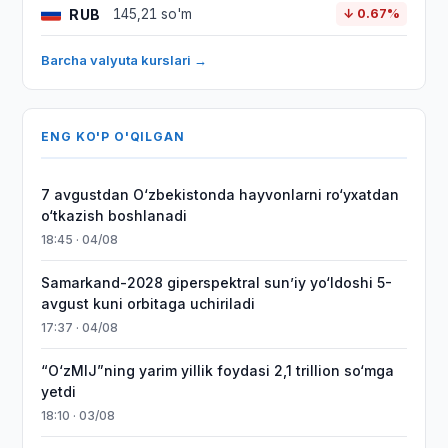
RUB
145,21 so'm
↓ 0.67%
Barcha valyuta kurslari →
ENG KO'P O'QILGAN
7 avgustdan O‘zbekistonda hayvonlarni ro‘yxatdan
o‘tkazish boshlanadi
18:45 · 04/08
Samarkand-2028 giperspektral sun’iy yo‘ldoshi 5-
avgust kuni orbitaga uchiriladi
17:37 · 04/08
“O‘zMIJ”ning yarim yillik foydasi 2,1 trillion so‘mga
yetdi
18:10 · 03/08