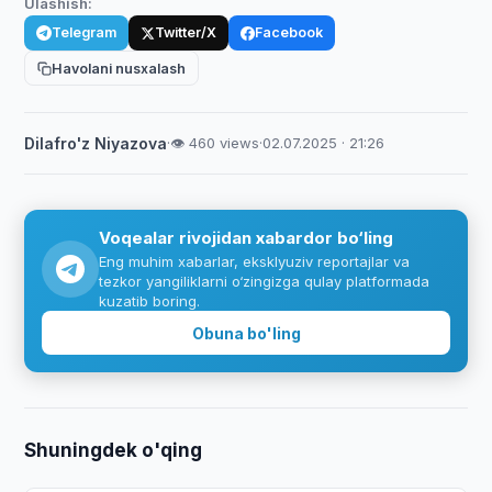
Ulashish:
Telegram
Twitter/X
Facebook
Havolani nusxalash
Dilafro'z Niyazova
·
👁 460 views
·
02.07.2025 · 21:26
Voqealar rivojidan xabardor bo‘ling
Eng muhim xabarlar, eksklyuziv reportajlar va
tezkor yangiliklarni o‘zingizga qulay platformada
kuzatib boring.
Obuna bo'ling
Shuningdek o'qing