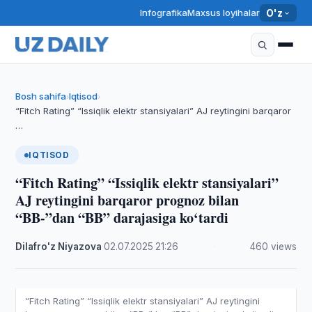
Infografika
Maxsus loyihalar
O'z
Bosh sahifa
Iqtisod
›
›
“Fitch Rating” “Issiqlik elektr stansiyalari” AJ reytingini barqaror
…
IQTISOD
“Fitch Rating” “Issiqlik elektr stansiyalari”
AJ reytingini barqaror prognoz bilan
“BB-”dan “BB” darajasiga ko‘tardi
Dilafro'z Niyazova
·
02.07.2025
·
21:26
·
460 views
“Fitch Rating” “Issiqlik elektr stansiyalari” AJ reytingini