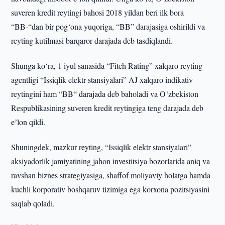
suveren kredit reytingi bahosi 2018 yildan beri ilk bora
“BB-“dan bir pog‘ona yuqoriga, “BB” darajasiga oshirildi va
reyting kutilmasi barqaror darajada deb tasdiqlandi.
Shunga ko‘ra, 1 iyul sanasida “Fitch Rating” xalqaro reyting
agentligi “Issiqlik elektr stansiyalari” AJ xalqaro indikativ
reytingini ham “BB“ darajada deb baholadi va O‘zbekiston
Respublikasining suveren kredit reytingiga teng darajada deb
eʼlon qildi.
Shuningdek, mazkur reyting, “Issiqlik elektr stansiyalari”
aksiyadorlik jamiyatining jahon investitsiya bozorlarida aniq va
ravshan biznes strategiyasiga, shaffof moliyaviy holatga hamda
kuchli korporativ boshqaruv tizimiga ega korxona pozitsiyasini
saqlab qoladi.