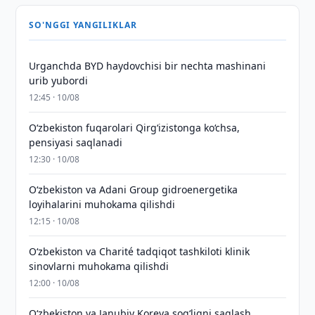
SO'NGGI YANGILIKLAR
Urganchda BYD haydovchisi bir nechta mashinani
urib yubordi
12:45 · 10/08
O‘zbekiston fuqarolari Qirg‘izistonga ko‘chsa,
pensiyasi saqlanadi
12:30 · 10/08
Oʻzbekiston va Adani Group gidroenergetika
loyihalarini muhokama qilishdi
12:15 · 10/08
Oʻzbekiston va Charité tadqiqot tashkiloti klinik
sinovlarni muhokama qilishdi
12:00 · 10/08
Oʻzbekiston va Janubiy Koreya sogʻliqni saqlash