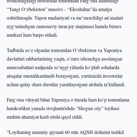
boshchiligidagi investorlar tomonidan Farg‘ona shahridagi
“Yangi O‘zbekiston” massivi – “Ekoshahar”da amalga
oshirilmoqda. Yapon madaniyati va me’morchiligi an’analari
uyg‘unlashgan zamonaviy turar-joy majmuasi hamda biznes
markazi ham barpo etiladi.
Tadbirda so‘z olganlar tomonidan O‘zbekiston va Yaponiya
davlatlari rahbarlarining yaqin, o‘zaro ishonchga asoslangan
munosabatlari natijasida so‘nggi yillarda ko‘plab sohalarda
aloqalar mustahkamlanib borayotgani, yurtimizda investorlar
uchun qulay shart-shroitlar yaratilayotgani alohida ta’kidlandi.
Farg‘ona viloyati bilan Yaponiya o‘rtasida ham ko‘p tomonlama
hamkorlikni yanada rivojlantirishda “Shogun city” loyihasi
muhim ahamiyat kasb etishi qayd etildi.
“Loyihaning umumiy qiymati 60 mln AQSH dollarini tashkil