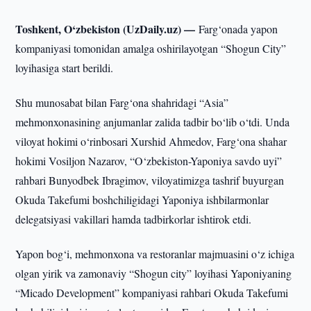
Toshkent, O‘zbekiston (UzDaily.uz) —
Farg‘onada yapon
kompaniyasi tomonidan amalga oshirilayotgan “Shogun City”
loyihasiga start berildi.
Shu munosabat bilan Farg‘ona shahridagi “Asia”
mehmonxonasining anjumanlar zalida tadbir bo‘lib o‘tdi. Unda
viloyat hokimi o‘rinbosari Xurshid Ahmedov, Farg‘ona shahar
hokimi Vosiljon Nazarov, “O‘zbekiston-Yaponiya savdo uyi”
rahbari Bunyodbek Ibragimov, viloyatimizga tashrif buyurgan
Okuda Takefumi boshchiligidagi Yaponiya ishbilarmonlar
delegatsiyasi vakillari hamda tadbirkorlar ishtirok etdi.
Yapon bog‘i, mehmonxona va restoranlar majmuasini o‘z ichiga
olgan yirik va zamonaviy “Shogun city” loyihasi Yaponiyaning
“Micado Development” kompaniyasi rahbari Okuda Takefumi