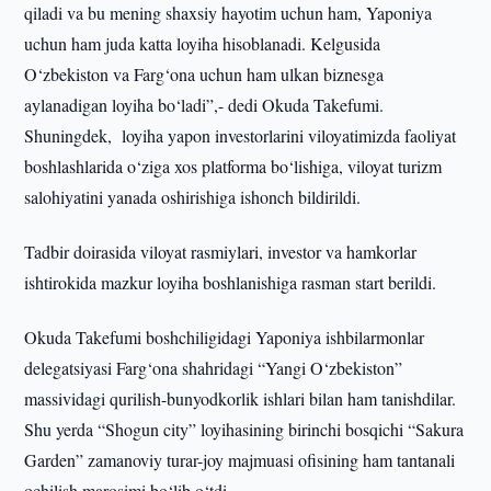
qiladi va bu mening shaxsiy hayotim uchun ham, Yaponiya
uchun ham juda katta loyiha hisoblanadi. Kelgusida
O‘zbekiston va Farg‘ona uchun ham ulkan biznesga
aylanadigan loyiha bo‘ladi”,- dedi Okuda Takefumi.
Shuningdek, loyiha yapon investorlarini viloyatimizda faoliyat
boshlashlarida o‘ziga xos platforma bo‘lishiga, viloyat turizm
salohiyatini yanada oshirishiga ishonch bildirildi.
Tadbir doirasida viloyat rasmiylari, investor va hamkorlar
ishtirokida mazkur loyiha boshlanishiga rasman start berildi.
Okuda Takefumi boshchiligidagi Yaponiya ishbilarmonlar
delegatsiyasi Farg‘ona shahridagi “Yangi O‘zbekiston”
massividagi qurilish-bunyodkorlik ishlari bilan ham tanishdilar.
Shu yerda “Shogun city” loyihasining birinchi bosqichi “Sakura
Garden” zamanoviy turar-joy majmuasi ofisining ham tantanali
ochilish marosimi bo‘lib o‘tdi.