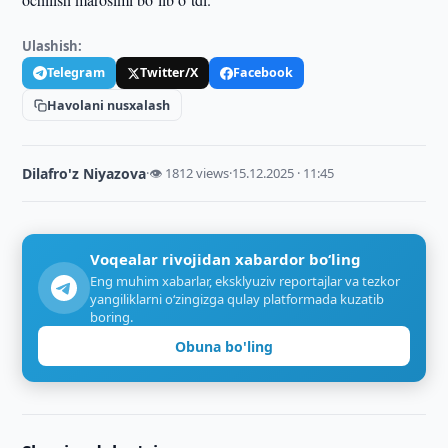
Ulashish:
Telegram
Twitter/X
Facebook
Havolani nusxalash
Dilafro'z Niyazova
·
👁 1812 views
·
15.12.2025 · 11:45
Voqealar rivojidan xabardor bo‘ling
Eng muhim xabarlar, eksklyuziv reportajlar va tezkor
yangiliklarni o‘zingizga qulay platformada kuzatib
boring.
Obuna bo'ling