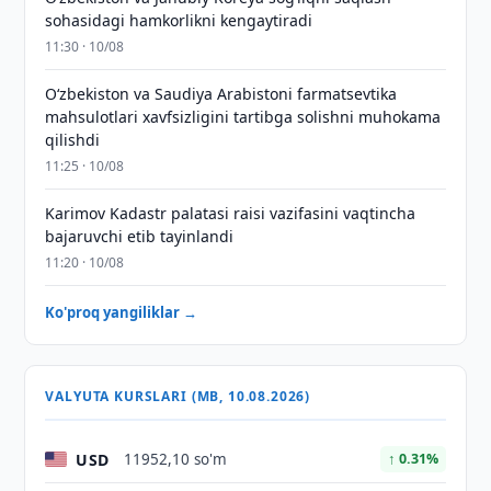
sohasidagi hamkorlikni kengaytiradi
11:30 · 10/08
Oʻzbekiston va Saudiya Arabistoni farmatsevtika
mahsulotlari xavfsizligini tartibga solishni muhokama
qilishdi
11:25 · 10/08
Karimov Kadastr palatasi raisi vazifasini vaqtincha
bajaruvchi etib tayinlandi
11:20 · 10/08
Ko'proq yangiliklar →
VALYUTA KURSLARI (MB, 10.08.2026)
USD
11952,10 so'm
↑ 0.31%