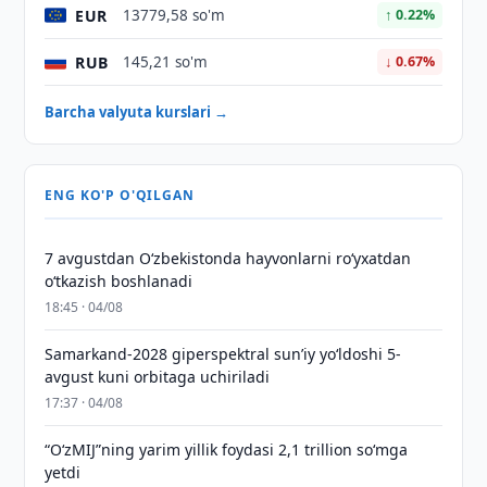
EUR
13779,58 so'm
↑ 0.22%
RUB
145,21 so'm
↓ 0.67%
Barcha valyuta kurslari →
ENG KO'P O'QILGAN
7 avgustdan O‘zbekistonda hayvonlarni ro‘yxatdan
o‘tkazish boshlanadi
18:45 · 04/08
Samarkand-2028 giperspektral sun’iy yo‘ldoshi 5-
avgust kuni orbitaga uchiriladi
17:37 · 04/08
“O‘zMIJ”ning yarim yillik foydasi 2,1 trillion so‘mga
yetdi