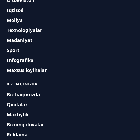
O‘zbekiston
Iqtisod
Moliya
Texnologiyalar
Madaniyat
Sport
Infografika
Maxsus loyihalar
BIZ HAQIMIZDA
Biz haqimizda
Qoidalar
Maxfiylik
Bizning ilovalar
Reklama