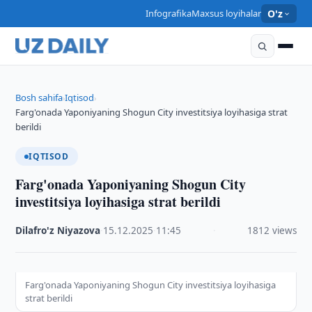
Infografika
Maxsus loyihalar
O'z
Bosh sahifa
Iqtisod
›
›
Farg'onada Yaponiyaning Shogun City investitsiya loyihasiga strat
berildi
IQTISOD
Farg'onada Yaponiyaning Shogun City
investitsiya loyihasiga strat berildi
Dilafro'z Niyazova
·
15.12.2025
·
11:45
·
1812 views
Farg'onada Yaponiyaning Shogun City investitsiya loyihasiga
strat berildi