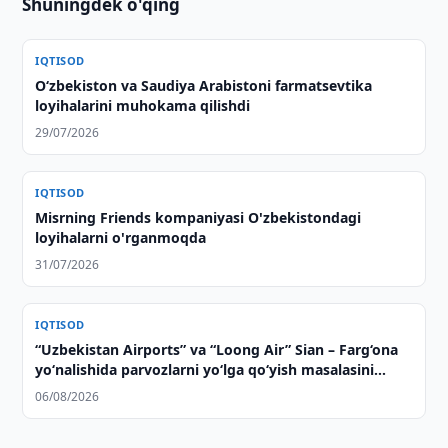
Shuningdek o'qing
IQTISOD
Oʻzbekiston va Saudiya Arabistoni farmatsevtika
loyihalarini muhokama qilishdi
29/07/2026
IQTISOD
Misrning Friends kompaniyasi O'zbekistondagi
loyihalarni o'rganmoqda
31/07/2026
IQTISOD
“Uzbekistan Airports” va “Loong Air” Sian – Farg‘ona
yo‘nalishida parvozlarni yo‘lga qo‘yish masalasini
muhokama qildi
06/08/2026