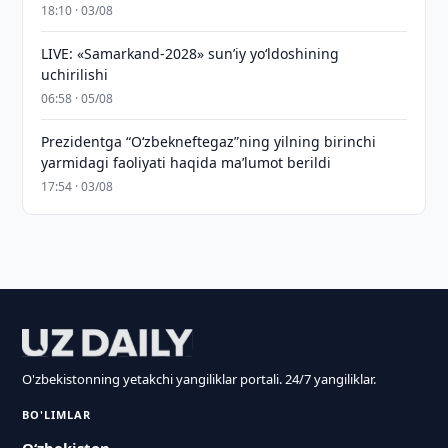
18:10 · 03/08
LIVE: «Samarkand-2028» sun’iy yo‘ldoshining
uchirilishi
06:58 · 05/08
Prezidentga “Oʻzbekneftegaz”ning yilning birinchi
yarmidagi faoliyati haqida maʼlumot berildi
17:54 · 03/08
O'zbekistonning yetakchi yangiliklar portali. 24/7 yangiliklar.
BO'LIMLAR