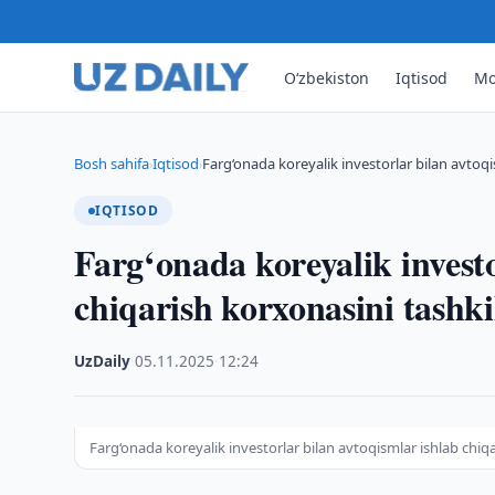
O‘zbekiston
Iqtisod
Mo
Bosh sahifa
Iqtisod
Farg‘onada koreyalik investorlar bilan avtoq
›
›
IQTISOD
Farg‘onada koreyalik investo
chiqarish korxonasini tashk
UzDaily
·
05.11.2025
·
12:24
Farg‘onada koreyalik investorlar bilan avtoqismlar ishlab chiq