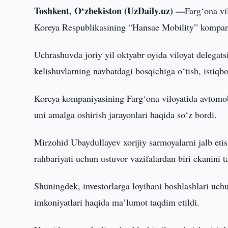
Toshkent, O‘zbekiston (UzDaily.uz) —
Farg‘ona vi
Koreya Respublikasining “Hansae Mobility” kompaniya
Uchrashuvda joriy yil oktyabr oyida viloyat delegats
kelishuvlarning navbatdagi bosqichiga o‘tish, istiqb
Koreya kompaniyasining Farg‘ona viloyatida avtomobil
uni amalga oshirish jarayonlari haqida so‘z bordi.
Mirzohid Ubaydullayev xorijiy sarmoyalarni jalb etis
rahbariyati uchun ustuvor vazifalardan biri ekanini t
Shuningdek, investorlarga loyihani boshlashlari uchun
imkoniyatlari haqida maʼlumot taqdim etildi.