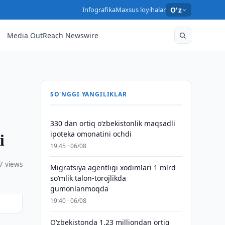
Infografika
Maxsus loyihalar
O'z
Media OutReach Newswire
SO'NGGI YANGILIKLAR
330 dan ortiq o‘zbekistonlik maqsadli
i
ipoteka omonatini ochdi
19:45 · 06/08
7 views
Migratsiya agentligi xodimlari 1 mlrd
so‘mlik talon-torojlikda
gumonlanmoqda
19:40 · 06/08
O‘zbekistonda 1,23 milliondan ortiq