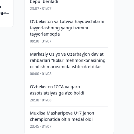
bepul beriladi
a
23:07 · 31/07
hga
Oʻzbekiston va Latviya haydovchilarni
tayyorlashning yangi tizimini
tayyorlamoqda
09:30 · 31/07
Markaziy Osiyo va Ozarbayjon davlat
rahbarlari “Boku” mehmonxonasining
ochilish marosimida ishtirok etdilar
00:00 · 01/08
O‘zbekiston ICCA xalqaro
assotsiatsiyasiga aʼzo bo‘ldi
20:38 · 01/08
Muxlisa Masharipova U17 jahon
chempionatida oltin medal oldi
23:45 · 31/07