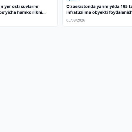
n yer osti suvlarini
O‘zbekistonda yarim yilda 195 t
 boʻyicha hamkorlikni
infratuzilma obyekti foydalanis
adi
topshirildi
05/08/2026