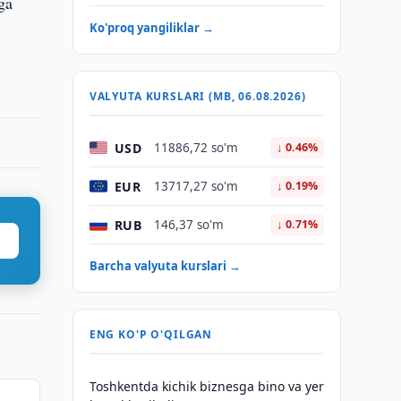
iga
Ko'proq yangiliklar →
VALYUTA KURSLARI (MB, 06.08.2026)
USD
11886,72 so'm
↓ 0.46%
EUR
13717,27 so'm
↓ 0.19%
RUB
146,37 so'm
↓ 0.71%
Barcha valyuta kurslari →
ENG KO'P O'QILGAN
Toshkentda kichik biznesga bino va yer