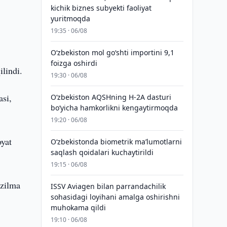
kichik biznes subyekti faoliyat
yuritmoqda
19:35 · 06/08
O‘zbekiston mol go‘shti importini 9,1
foizga oshirdi
ilindi.
19:30 · 06/08
asi,
O‘zbekiston AQSHning H-2A dasturi
bo‘yicha hamkorlikni kengaytirmoqda
19:20 · 06/08
oyat
O‘zbekistonda biometrik maʼlumotlarni
saqlash qoidalari kuchaytirildi
19:15 · 06/08
uzilma
ISSV Aviagen bilan parrandachilik
sohasidagi loyihani amalga oshirishni
muhokama qildi
19:10 · 06/08