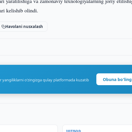
ari yaratilishiga va zamonaviy texnologiyalarning joriy etilish
ri kelishib olindi.
Havolani nusxalash
Obuna bo'ling
r yangiliklarni o‘zingizga qulay platformada kuzatib
IQTISOD