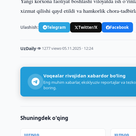
Yangi korxona faoliyat boshlashi viloyatda ish o‘rinl
xizmat qilishi qayd etildi va hamkorlik chora-tadbirla
Ulashish:
Telegram
Twitter/X
Facebook
UzDaily
·
👁 1277 views
·
05.11.2025 · 12:24
Voqealar rivojidan xabardor bo‘ling
Eng muhim xabarlar, eksklyuziv reportajlar va tezko
boring.
Shuningdek o'qing
IQTISOD
IQTISOD