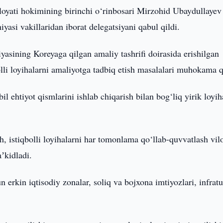
loyati hokimining birinchi o‘rinbosari Mirzohid Ubaydullayev
si vakillaridan iborat delegatsiyani qabul qildi.
iyasining Koreyaga qilgan amaliy tashrifi doirasida erishilgan
olli loyihalarni amaliyotga tadbiq etish masalalari muhokama q
 ehtiyot qismlarini ishlab chiqarish bilan bog‘liq yirik loyih
h, istiqbolli loyihalarni har tomonlama qo‘llab-quvvatlash vil
aʼkidladi.
 erkin iqtisodiy zonalar, soliq va bojxona imtiyozlari, infrat