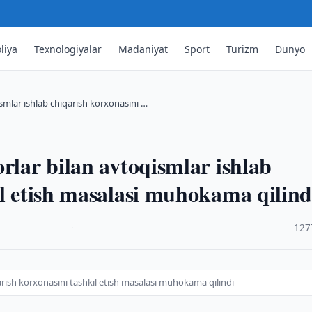
liya
Texnologiyalar
Madaniyat
Sport
Turizm
Dunyo
ismlar ishlab chiqarish korxonasini …
rlar bilan avtoqismlar ishlab
il etish masalasi muhokama qilind
·
127
arish korxonasini tashkil etish masalasi muhokama qilindi