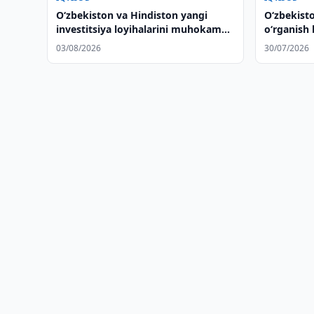
Oʻzbekiston va Hindiston yangi
Oʻzbekisto
investitsiya loyihalarini muhokama
oʻrganish
qilishdi
kengaytir
03/08/2026
30/07/2026