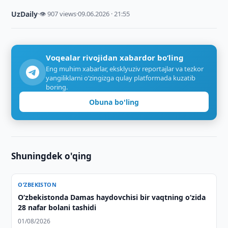
UzDaily
·
👁 907 views
·
09.06.2026 · 21:55
Voqealar rivojidan xabardor bo‘ling
Eng muhim xabarlar, eksklyuziv reportajlar va tezkor
yangiliklarni o‘zingizga qulay platformada kuzatib
boring.
Obuna bo'ling
Shuningdek o'qing
O‘ZBEKISTON
O‘zbekistonda Damas haydovchisi bir vaqtning o‘zida
28 nafar bolani tashidi
01/08/2026