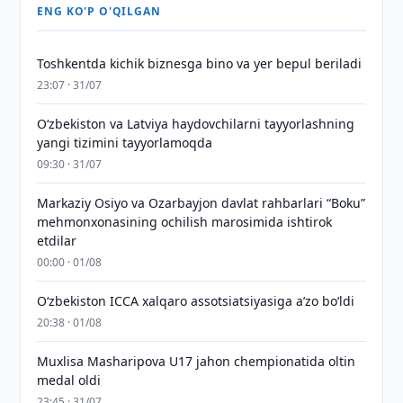
ENG KO'P O'QILGAN
Toshkentda kichik biznesga bino va yer bepul beriladi
23:07 · 31/07
Oʻzbekiston va Latviya haydovchilarni tayyorlashning
yangi tizimini tayyorlamoqda
09:30 · 31/07
Markaziy Osiyo va Ozarbayjon davlat rahbarlari “Boku”
mehmonxonasining ochilish marosimida ishtirok
etdilar
00:00 · 01/08
O‘zbekiston ICCA xalqaro assotsiatsiyasiga aʼzo bo‘ldi
20:38 · 01/08
Muxlisa Masharipova U17 jahon chempionatida oltin
medal oldi
23:45 · 31/07