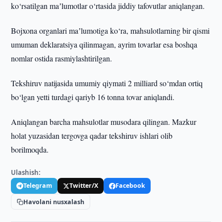
ko‘rsatilgan maʼlumotlar o‘rtasida jiddiy tafovutlar aniqlangan.
Bojxona organlari maʼlumotiga ko‘ra, mahsulotlarning bir qismi
umuman deklaratsiya qilinmagan, ayrim tovarlar esa boshqa
nomlar ostida rasmiylashtirilgan.
Tekshiruv natijasida umumiy qiymati 2 milliard so‘mdan ortiq
bo‘lgan yetti turdagi qariyb 16 tonna tovar aniqlandi.
Aniqlangan barcha mahsulotlar musodara qilingan. Mazkur
holat yuzasidan tergovga qadar tekshiruv ishlari olib
borilmoqda.
Ulashish:
Telegram
Twitter/X
Facebook
Havolani nusxalash