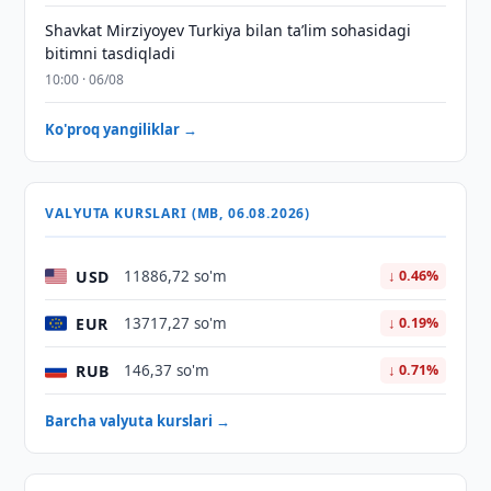
Shavkat Mirziyoyev Turkiya bilan taʼlim sohasidagi
bitimni tasdiqladi
10:00 · 06/08
Ko'proq yangiliklar →
VALYUTA KURSLARI (MB, 06.08.2026)
USD
11886,72 so'm
↓ 0.46%
EUR
13717,27 so'm
↓ 0.19%
RUB
146,37 so'm
↓ 0.71%
Barcha valyuta kurslari →