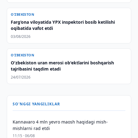
O‘ZBEKISTON
Farg‘ona viloyatida YPX inspektori bosib ketilishi
oqibatida vafot etdi
03/08/2026
O‘ZBEKISTON
O'zbekiston uran merosi ob'ektlarini boshqarish
tajribasini taqdim etadi
24/07/2026
SO'NGGI YANGILIKLAR
Kannavaro 4 mln yevro maosh haqidagi mish-
mishlarni rad etdi
11:15 · 06/08