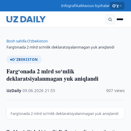
Infografika
Maxsus loyihalar
O'z
Bosh sahifa
O‘zbekiston
›
›
Farg‘onada 2 mlrd so‘mlik deklaratsiyalanmagan yuk aniqlandi
O‘ZBEKISTON
Farg‘onada 2 mlrd so‘mlik
deklaratsiyalanmagan yuk aniqlandi
UzDaily
·
09.06.2026
·
21:55
·
907 views
Farg‘onada 2 mlrd so‘mlik deklaratsiyalanmagan yuk aniqlandi