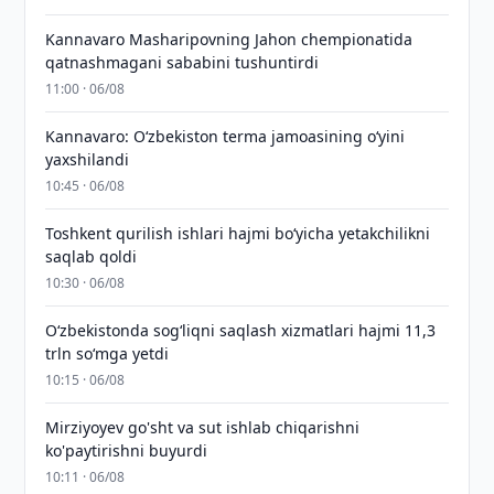
Kannavaro Masharipovning Jahon chempionatida
qatnashmagani sababini tushuntirdi
11:00 · 06/08
Kannavaro: O‘zbekiston terma jamoasining o‘yini
yaxshilandi
10:45 · 06/08
Toshkent qurilish ishlari hajmi bo‘yicha yetakchilikni
saqlab qoldi
10:30 · 06/08
O‘zbekistonda sog‘liqni saqlash xizmatlari hajmi 11,3
trln so‘mga yetdi
10:15 · 06/08
Mirziyoyev go'sht va sut ishlab chiqarishni
ko'paytirishni buyurdi
10:11 · 06/08