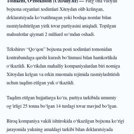
Toshkent, O‘zbekiston (UzDaily.uz) —
Farg‘ona viloyati
bojxona organlari xodimlari Xitoydan olib kelingan,
deklaratsiyada ko‘rsatilmagan yoki boshqa nomlar bilan
rasmiylashtirilgan yirik tovar partiyasini aniqladi. Topilgan
mahsulotlar qiymati 2 milliard so‘mdan oshadi.
Tekshiruv “Qo‘qon” bojxona posti xodimlari tomonidan
kontrabandaga qarshi kurash bo‘linmasi bilan hamkorlikda
o‘tkazildi. Ko‘rikdan mahalliy kompaniyalardan biri nomiga
Xitoydan kelgan va erkin muomala rejimida rasmiylashtirish
uchun taqdim etilgan yuk o‘tkazildi.
Taqdim etilgan hujjatlarga ko‘ra, partiya tarkibida umumiy
og‘irligi 25 tonna bo‘lgan 14 turdagi tovar mavjud bo‘lgan.
Biroq kompaniya vakili ishtirokida o‘tkazilgan bojxona ko‘rigi
jarayonida yukning amaldagi tarkibi bilan deklaratsiyada