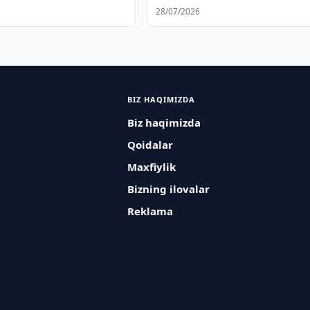
kengaytiradi
28/07/2026
BIZ HAQIMIZDA
Biz haqimizda
Qoidalar
Maxfiylik
Bizning ilovalar
Reklama