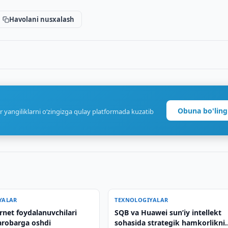
Havolani nusxalash
Obuna bo'ling
r yangiliklarni o‘zingizga qulay platformada kuzatib
YALAR
TEXNOLOGIYALAR
rnet foydalanuvchilari
SQB va Huawei sun’iy intellekt
arobarga oshdi
sohasida strategik hamkorlikni