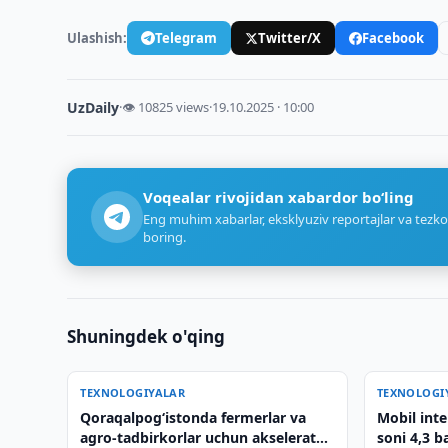
Ulashish:
Telegram
Twitter/X
Facebook
UzDaily
·
👁 10825 views
·
19.10.2025 · 10:00
Voqealar rivojidan xabardor bo‘ling
Eng muhim xabarlar, eksklyuziv reportajlar va tezko
boring.
Shuningdek o'qing
TEXNOLOGIYALAR
TEXNOLOGI
Qoraqalpog‘istonda fermerlar va
Mobil inte
agro-tadbirkorlar uchun akselerator
soni 4,3 b