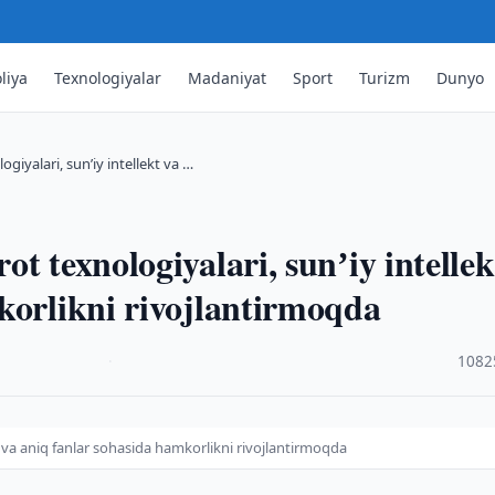
liya
Texnologiyalar
Madaniyat
Sport
Turizm
Dunyo
giyalari, sunʼiy intellekt va …
t texnologiyalari, sunʼiy intellek
korlikni rivojlantirmoqda
·
1082
t va aniq fanlar sohasida hamkorlikni rivojlantirmoqda