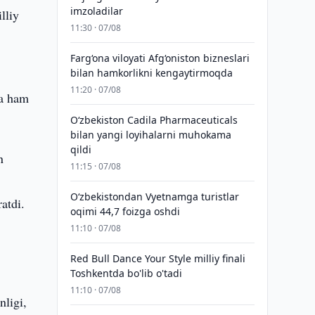
imzoladilar
lliy
11:30 · 07/08
Farg‘ona viloyati Afg‘oniston bizneslari
bilan hamkorlikni kengaytirmoqda
11:20 · 07/08
da ham
Oʻzbekiston Cadila Pharmaceuticals
bilan yangi loyihalarni muhokama
qildi
n
11:15 · 07/08
O‘zbekistondan Vyetnamga turistlar
atdi.
oqimi 44,7 foizga oshdi
11:10 · 07/08
Red Bull Dance Your Style milliy finali
Toshkentda bo'lib o'tadi
11:10 · 07/08
nligi,