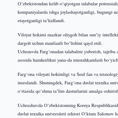
O‘zbekistondan kelib o‘qiyotgan talabalar potensial
kompaniyalarda ishga joylashayotganligi, bugungi uc
etayotganligi taʼkidlandi.
Viloyat hokimi mazkur oliygoh bilan sunʼiy intellekt
dargoh uchun manfaatli bo‘lishini qayd etdi.
Uchrauvda Farg‘onadan talabalrni yuborish, tajriba 
asosida hamkorlikni yana-da mustahkamlash bo‘yicha
Farg‘ona viloyati hokimligi va Seul fan va texnologiy
imzolandi. Shuningdek, Farg‘ona davlat texnika unive
o‘rtasida qo‘shma taʼlim dasturlarini amalga oshi
Uchrashuvda O‘zbekistonning Koreya Respublikasid
davlat texnika universiteti rektori O‘ktam Salomov h