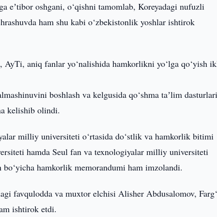
iga eʼtibor oshgani, o‘qishni tamomlab, Koreyadagi nufuzli
hrashuvda ham shu kabi o‘zbekistonlik yoshlar ishtirok
, AyTi, aniq fanlar yo‘nalishida hamkorlikni yo‘lga qo‘yish ik
almashinuvini boshlash va kelgusida qo‘shma taʼlim dasturlar
 kelishib olindi.
alar milliy universiteti o‘rtasida do‘stlik va hamkorlik bitimi
rsiteti hamda Seul fan va texnologiyalar milliy universiteti
rish bo‘yicha hamkorlik memorandumi ham imzolandi.
agi favqulodda va muxtor elchisi Alisher Abdusalomov, Farg
am ishtirok etdi.