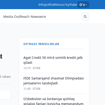
Infografika
Maxsus loyihalar
O'z
Media OutReach Newswire
SO'NGGI YANGILIKLAR
t
Agat Credit 50 mlrd so‘mlik kredit jalb
qiladi
12:15 · 07/08
5 views
FIDE Samarqand shaxmat Olimpiadasi
jamoalarini tasdiqladi
11:45 · 07/08
Oʻzbekiston va Iordaniya qishloq
xoʻjaligi fanlari boʻyicha memorandum