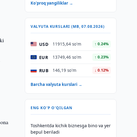
Ko'proq yangiliklar →
VALYUTA KURSLARI (MB, 07.08.2026)
ki
USD
11915,64 so'm
↑ 0.24%
EUR
13749,46 so'm
↑ 0.23%
i
RUB
146,19 so'm
↓ 0.12%
Barcha valyuta kurslari →
ENG KO'P O'QILGAN
‘ona
Toshkentda kichik biznesga bino va yer
bepul beriladi