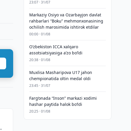
23:07 · 31/07
Markaziy Osiyo va Ozarbayjon davlat
rahbarlari “Boku” mehmonxonasining
ochilish marosimida ishtirok etdilar
00:00 · 01/08
O‘zbekiston ICCA xalqaro
assotsiatsiyasiga aʼzo bo‘ldi
20:38 · 01/08
Muxlisa Masharipova U17 jahon
chempionatida oltin medal oldi
23:45 · 31/07
Farg‘onada “Inson” markazi xodimi
hashar paytida halok bo‘ldi
20:25 · 01/08