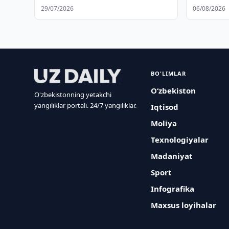
dasturi ishga tushiriladi
29/07/2026
06/08/2026
BO'LIMLAR
O‘zbekiston
O'zbekistonning yetakchi
yangiliklar portali. 24/7 yangiliklar.
Iqtisod
Moliya
Texnologiyalar
Madaniyat
Sport
Infografika
Maxsus loyihalar