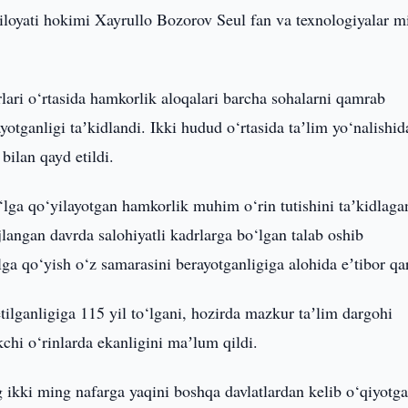
iloyati hokimi Xayrullo Bozorov Seul fan va texnologiyalar mi
lari o‘rtasida hamkorlik aloqalari barcha sohalarni qamrab
yotganligi taʼkidlandi. Ikki hudud o‘rtasida taʼlim yo‘nalishi
bilan qayd etildi.
‘lga qo‘yilayotgan hamkorlik muhim o‘rin tutishini taʼkidlaga
jlangan davrda salohiyatli kadrlarga bo‘lgan talab oshib
ga qo‘yish o‘z samarasini berayotganligiga alohida eʼtibor qar
ilganligiga 115 yil to‘lgani, hozirda mazkur taʼlim dargohi
kchi o‘rinlarda ekanligini maʼlum qildi.
 ikki ming nafarga yaqini boshqa davlatlardan kelib o‘qiyotga