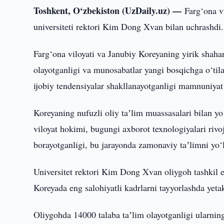
Toshkent, O‘zbekiston (UzDaily.uz) —
Farg‘ona v
universiteti rektori Kim Dong Xvan bilan uchrashdi.
Farg‘ona viloyati va Janubiy Koreyaning yirik shahar
olayotganligi va munosabatlar yangi bosqichga o‘tila
ijobiy tendensiyalar shakllanayotganligi mamnuniyat 
Koreyaning nufuzli oliy taʼlim muassasalari bilan yo
viloyat hokimi, bugungi axborot texnologiyalari rivo
borayotganligi, bu jarayonda zamonaviy taʼlimni yo‘l
Universitet rektori Kim Dong Xvan oliygoh tashkil et
Koreyada eng salohiyatli kadrlarni tayyorlashda yeta
Oliygohda 14000 talaba taʼlim olayotganligi ularning