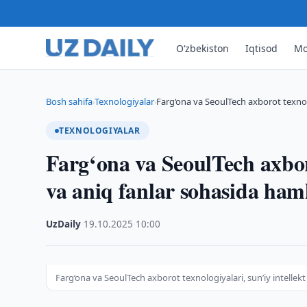
O‘zbekiston
Iqtisod
Mo
Bosh sahifa
Texnologiyalar
Farg‘ona va SeoulTech axborot texnolo
›
›
TEXNOLOGIYALAR
Farg‘ona va SeoulTech axboro
va aniq fanlar sohasida ham
UzDaily
·
19.10.2025
·
10:00
Farg‘ona va SeoulTech axborot texnologiyalari, sunʼiy intellek