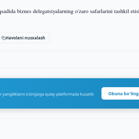
adida biznes delegatsiyalarning o'zaro safarlarini tashkil eti
Havolani nusxalash
Obuna bo'ling
r yangiliklarni o‘zingizga qulay platformada kuzatib