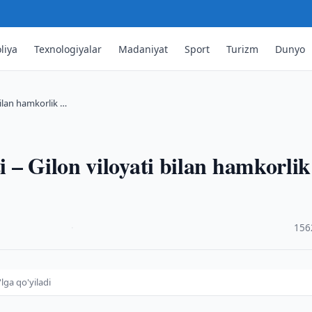
liya
Texnologiyalar
Madaniyat
Sport
Turizm
Dunyo
bilan hamkorlik …
 – Gilon viloyati bilan hamkorlik
·
156
lga qo'yiladi