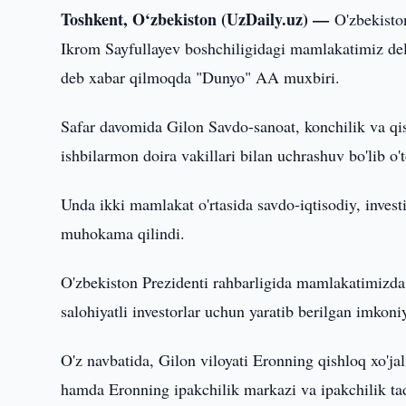
Toshkent, O‘zbekiston (UzDaily.uz) —
O'zbekisto
Ikrom Sayfullayev boshchiligidagi mamlakatimiz dele
deb xabar qilmoqda "Dunyo" AA muxbiri.
Safar davomida Gilon Savdo-sanoat, konchilik va qish
ishbilarmon doira vakillari bilan uchrashuv bo'lib o't
Unda ikki mamlakat o'rtasida savdo-iqtisodiy, investi
muhokama qilindi.
O'zbekiston Prezidenti rahbarligida mamlakatimizda a
salohiyatli investorlar uchun yaratib berilgan imkoni
O'z navbatida, Gilon viloyati Eronning qishloq xo'jal
hamda Eronning ipakchilik markazi va ipakchilik tad