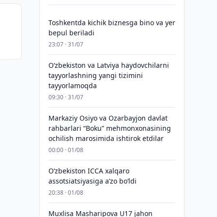
Toshkentda kichik biznesga bino va yer
bepul beriladi
23:07 · 31/07
Oʻzbekiston va Latviya haydovchilarni
tayyorlashning yangi tizimini
tayyorlamoqda
09:30 · 31/07
Markaziy Osiyo va Ozarbayjon davlat
rahbarlari “Boku” mehmonxonasining
ochilish marosimida ishtirok etdilar
00:00 · 01/08
O‘zbekiston ICCA xalqaro
assotsiatsiyasiga aʼzo bo‘ldi
20:38 · 01/08
Muxlisa Masharipova U17 jahon