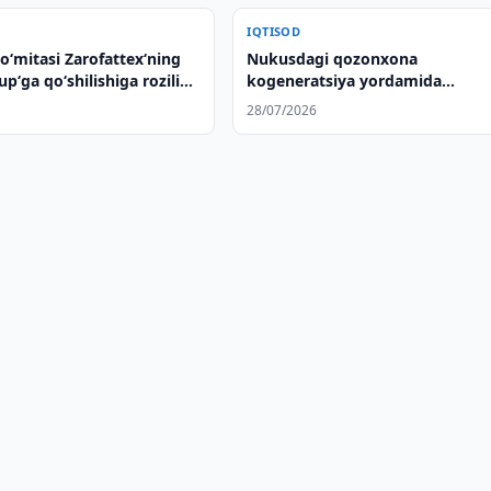
IQTISOD
o‘mitasi Zarofattex‘ning
Nukusdagi qozonxona
p‘ga qo‘shilishiga rozilik
kogeneratsiya yordamida
modernizatsiya qilinmoqda
28/07/2026