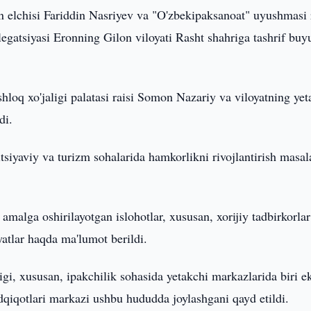
n elchisi Fariddin Nasriyev va "O'zbekipaksanoat" uyushmasi 
gatsiyasi Eronning Gilon viloyati Rasht shahriga tashrif buyu
loq xo'jaligi palatasi raisi Somon Nazariy va viloyatning yet
di.
tsiyaviy va turizm sohalarida hamkorlikni rivojlantirish masal
malga oshirilayotgan islohotlar, xususan, xorijiy tadbirkorlar
yatlar haqda ma'lumot berildi.
igi, xususan, ipakchilik sohasida yetakchi markazlarida biri e
qiqotlari markazi ushbu hududda joylashgani qayd etildi.