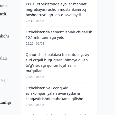
YXHT O‘zbekistonda ayollar mehnat
raisi
migratsiyasi uchun mustahkamroq
rdi,
boshqaruvni qo‘llab-quvvatlaydi
22:30 · 06/08
O‘zbekistonda sement ishlab chiqarish
akchi
10,1 mln tonnaga yetdi
22:25 · 06/08
Qonunchilik palatasi Konstitutsiyaviy
alari
sud orqali huquqlarni himoya qilish
to'g'risidagi qonun loyihasini
ma'qulladi
22:20 · 06/08
 va
Oʻzbekiston va Loong Air
aviakompaniyalari aviareyslarni
kengaytirishni muhokama qilishdi
kanligi
22:20 · 06/08