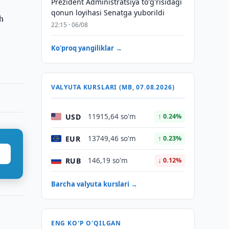
Prezident Administratsiya to'g'risidagi
qonun loyihasi Senatga yuborildi
sh
22:15 · 06/08
Ko'proq yangiliklar →
VALYUTA KURSLARI (MB, 07.08.2026)
USD
11915,64 so'm
↑ 0.24%
EUR
13749,46 so'm
↑ 0.23%
RUB
146,19 so'm
↓ 0.12%
Barcha valyuta kurslari →
ENG KO'P O'QILGAN