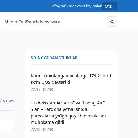
Infografika
Maxsus loyihalar
O'z
Media OutReach Newswire
SO'NGGI YANGILIKLAR
Kam taʼminlangan oilalarga 179,2 mlrd
so‘m QQS qaytarildi
22:35 · 06/08
2 views
“Uzbekistan Airports” va “Loong Air”
Sian – Farg‘ona yo‘nalishida
parvozlarni yo‘lga qo‘yish masalasini
muhokama qildi
22:30 · 06/08