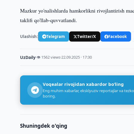
Mazkur yo'nalishlarda hamkorlikni rivojlantirish maqs
taklifi qo'llab-quvvatlandi.
Ulashish:
Telegram
Twitter/X
Facebook
UzDaily
·
👁 1562 views
·
22.09.2025 · 17:30
Voqealar rivojidan xabardor bo‘ling
Eng muhim xabarlar, eksklyuziv reportajlar va tezko
boring.
Shuningdek o'qing