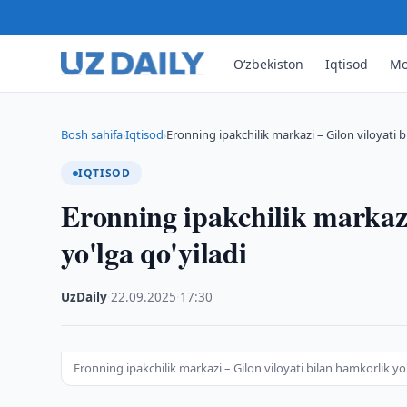
O‘zbekiston
Iqtisod
Mo
Bosh sahifa
Iqtisod
Eronning ipakchilik markazi – Gilon viloyati 
›
›
IQTISOD
Eronning ipakchilik markazi
yo'lga qo'yiladi
UzDaily
·
22.09.2025
·
17:30
Eronning ipakchilik markazi – Gilon viloyati bilan hamkorlik yo'