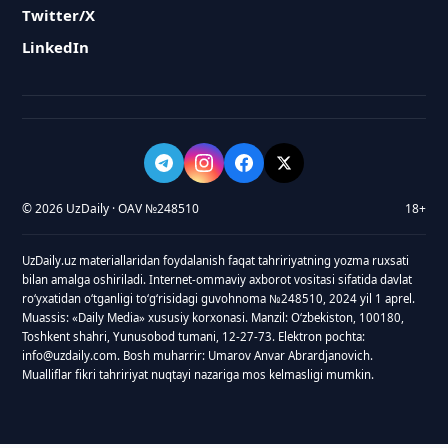
Twitter/X
LinkedIn
© 2026 UzDaily · OAV №248510
18+
UzDaily.uz materiallaridan foydalanish faqat tahririyatning yozma ruxsati
bilan amalga oshiriladi. Internet-ommaviy axborot vositasi sifatida davlat
roʻyxatidan oʻtganligi toʻgʻrisidagi guvohnoma №248510, 2024 yil 1 aprel.
Muassis: «Daily Media» xususiy korxonasi. Manzil: Oʻzbekiston, 100180,
Toshkent shahri, Yunusobod tumani, 12-27-73. Elektron pochta:
info@uzdaily.com. Bosh muharrir: Umarov Anvar Abrardjanovich.
Mualliflar fikri tahririyat nuqtayi nazariga mos kelmasligi mumkin.