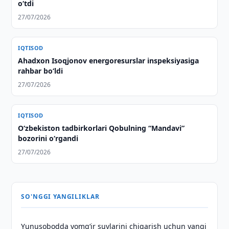
o‘tdi
27/07/2026
IQTISOD
Ahadxon Isoqjonov energoresurslar inspeksiyasiga
rahbar bo‘ldi
27/07/2026
IQTISOD
O‘zbekiston tadbirkorlari Qobulning “Mandavi”
bozorini o‘rgandi
27/07/2026
SO'NGGI YANGILIKLAR
Yunusobodda yomg‘ir suvlarini chiqarish uchun yangi