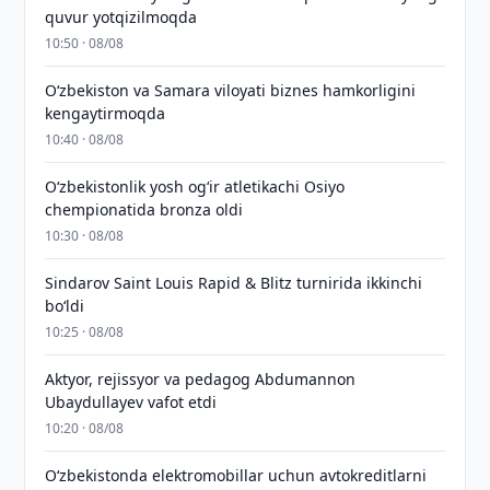
quvur yotqizilmoqda
10:50 · 08/08
Oʻzbekiston va Samara viloyati biznes hamkorligini
kengaytirmoqda
10:40 · 08/08
O‘zbekistonlik yosh og‘ir atletikachi Osiyo
chempionatida bronza oldi
10:30 · 08/08
Sindarov Saint Louis Rapid & Blitz turnirida ikkinchi
bo‘ldi
10:25 · 08/08
Aktyor, rejissyor va pedagog Abdumannon
Ubaydullayev vafot etdi
10:20 · 08/08
O‘zbekistonda elektromobillar uchun avtokreditlarni