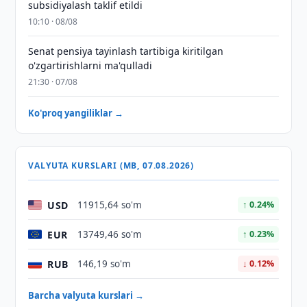
subsidiyalash taklif etildi
10:10 · 08/08
Senat pensiya tayinlash tartibiga kiritilgan
o'zgartirishlarni ma'qulladi
21:30 · 07/08
Ko'proq yangiliklar →
VALYUTA KURSLARI (MB, 07.08.2026)
USD
11915,64 so'm
↑ 0.24%
EUR
13749,46 so'm
↑ 0.23%
RUB
146,19 so'm
↓ 0.12%
Barcha valyuta kurslari →