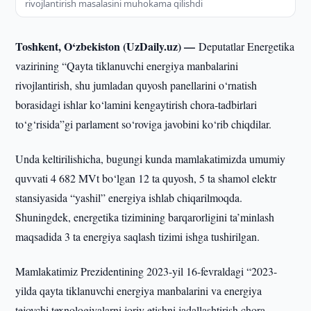
rivojlantirish masalasini muhokama qilishdi
Toshkent, O‘zbekiston (UzDaily.uz) —
Deputatlar Energetika
vazirining “Qayta tiklanuvchi energiya manbalarini
rivojlantirish, shu jumladan quyosh panellarini o‘rnatish
borasidagi ishlar ko‘lamini kengaytirish chora-tadbirlari
to‘g‘risida”gi parlament so‘roviga javobini ko‘rib chiqdilar.
Unda keltirilishicha, bugungi kunda mamlakatimizda umumiy
quvvati 4 682 MVt bo‘lgan 12 ta quyosh, 5 ta shamol elektr
stansiyasida “yashil” energiya ishlab chiqarilmoqda.
Shuningdek, energetika tizimining barqarorligini ta’minlash
maqsadida 3 ta energiya saqlash tizimi ishga tushirilgan.
Mamlakatimiz Prezidentining 2023-yil 16-fevraldagi “2023-
yilda qayta tiklanuvchi energiya manbalarini va energiya
tejovchi texnologiyalarni joriy etishni jadallashtirish chora-