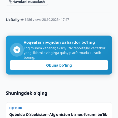
Havolani nusxalash
UzDaily
·
👁 1486 views
·
28.10.2025 · 17:47
Voqealar rivojidan xabardor bo‘ling
Eng muhim xabarlar, eksklyuziv reportajlar va tezkor
yangiliklarni o‘zingizga qulay platformada kuzatib
boring.
Obuna bo'ling
Shuningdek o'qing
IQTISOD
Qobulda O‘zbekiston–Afg‘oniston biznes-forumi bo‘lib