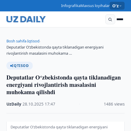
Infografika
Maxsus loyihalar
O'z
Bosh sahifa
Iqtisod
›
›
Deputatlar Oʻzbekistonda qayta tiklanadigan energiyani
rivojlantirish masalasini muhokama …
IQTISOD
Deputatlar Oʻzbekistonda qayta tiklanadigan
energiyani rivojlantirish masalasini
muhokama qilishdi
UzDaily
·
28.10.2025
·
17:47
·
1486 views
Deputatlar Oʻzbekistonda qayta tiklanadigan energiyani