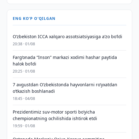
ENG KO'P O'QILGAN
O‘zbekiston ICCA xalqaro assotsiatsiyasiga aʼzo bo‘ldi
20:38 · 01/08
Farg‘onada “Inson” markazi xodimi hashar paytida
halok bo‘ldi
20:25 · 01/08
7 avgustdan O‘zbekistonda hayvonlarni ro‘yxatdan
o‘tkazish boshlanadi
18:45 · 04/08
Prezidentimiz suv-motor sporti bo‘yicha
chempionatning ochilishida ishtirok etdi
19:59 · 01/08