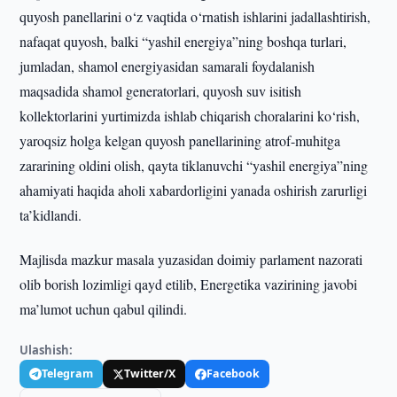
quyosh panellarini o‘z vaqtida o‘rnatish ishlarini jadallashtirish,
nafaqat quyosh, balki “yashil energiya”ning boshqa turlari,
jumladan, shamol energiyasidan samarali foydalanish
maqsadida shamol generatorlari, quyosh suv isitish
kollektorlarini yurtimizda ishlab chiqarish choralarini ko‘rish,
yaroqsiz holga kelgan quyosh panellarining atrof-muhitga
zararining oldini olish, qayta tiklanuvchi “yashil energiya”ning
ahamiyati haqida aholi xabardorligini yanada oshirish zarurligi
ta’kidlandi.
Majlisda mazkur masala yuzasidan doimiy parlament nazorati
olib borish lozimligi qayd etilib, Energetika vazirining javobi
ma’lumot uchun qabul qilindi.
Ulashish:
Telegram
Twitter/X
Facebook