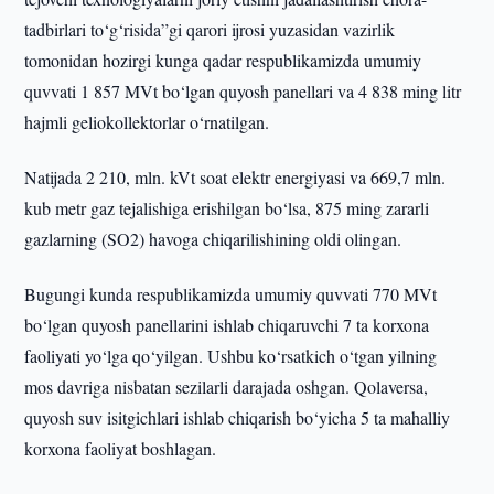
tadbirlari to‘g‘risida”gi qarori ijrosi yuzasidan vazirlik
tomonidan hozirgi kunga qadar respublikamizda umumiy
quvvati 1 857 MVt bo‘lgan quyosh panellari va 4 838 ming litr
hajmli geliokollektorlar o‘rnatilgan.
Natijada 2 210, mln. kVt soat elektr energiyasi va 669,7 mln.
kub metr gaz tejalishiga erishilgan bo‘lsa, 875 ming zararli
gazlarning (SO2) havoga chiqarilishining oldi olingan.
Bugungi kunda respublikamizda umumiy quvvati 770 MVt
bo‘lgan quyosh panellarini ishlab chiqaruvchi 7 ta korxona
faoliyati yo‘lga qo‘yilgan. Ushbu ko‘rsatkich o‘tgan yilning
mos davriga nisbatan sezilarli darajada oshgan. Qolaversa,
quyosh suv isitgichlari ishlab chiqarish bo‘yicha 5 ta mahalliy
korxona faoliyat boshlagan.