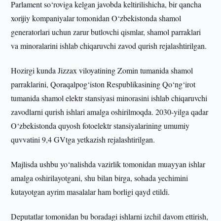
Parlament so‘roviga kelgan javobda keltirilishicha, bir qancha
xorijiy kompaniyalar tomonidan O‘zbekistonda shamol
generatorlari uchun zarur butlovchi qismlar, shamol parraklari
va minoralarini ishlab chiqaruvchi zavod qurish rejalashtirilgan.
Hozirgi kunda Jizzax viloyatining Zomin tumanida shamol
parraklarini, Qoraqalpog‘iston Respublikasining Qo‘ng‘irot
tumanida shamol elektr stansiyasi minorasini ishlab chiqaruvchi
zavodlarni qurish ishlari amalga oshirilmoqda. 2030-yilga qadar
O‘zbekistonda quyosh fotoelektr stansiyalarining umumiy
quvvatini 9,4 GVtga yetkazish rejalashtirilgan.
Majlisda ushbu yo‘nalishda vazirlik tomonidan muayyan ishlar
amalga oshirilayotgani, shu bilan birga, sohada yechimini
kutayotgan ayrim masalalar ham borligi qayd etildi.
Deputatlar tomonidan bu boradagi ishlarni izchil davom ettirish,