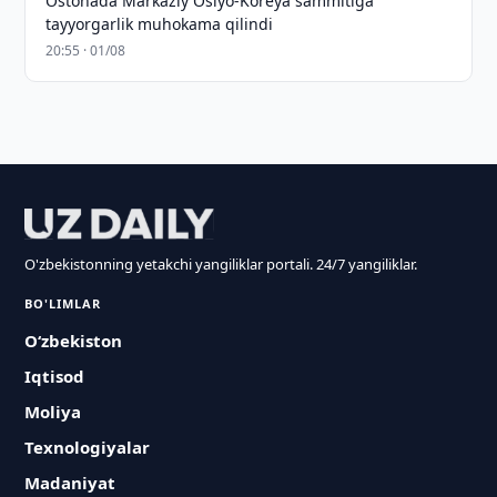
Ostonada Markaziy Osiyo-Koreya sammitiga
tayyorgarlik muhokama qilindi
20:55 · 01/08
O'zbekistonning yetakchi yangiliklar portali. 24/7 yangiliklar.
BO'LIMLAR
O‘zbekiston
Iqtisod
Moliya
Texnologiyalar
Madaniyat