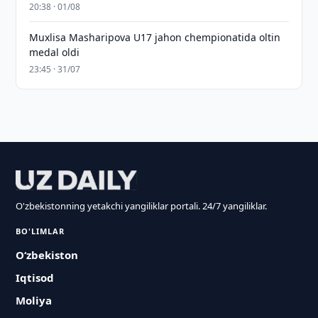
20:38 · 01/08
Muxlisa Masharipova U17 jahon chempionatida oltin
medal oldi
23:45 · 31/07
O'zbekistonning yetakchi yangiliklar portali. 24/7 yangiliklar.
BO'LIMLAR
O‘zbekiston
Iqtisod
Moliya