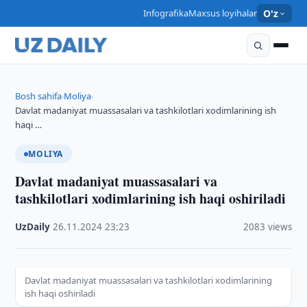
Infografika
Maxsus loyihalar
O'z
Bosh sahifa
Moliya
›
›
Davlat madaniyat muassasalari va tashkilotlari xodimlarining ish
haqi …
MOLIYA
Davlat madaniyat muassasalari va
tashkilotlari xodimlarining ish haqi oshiriladi
UzDaily
·
26.11.2024
·
23:23
·
2083 views
Davlat madaniyat muassasalari va tashkilotlari xodimlarining
ish haqi oshiriladi