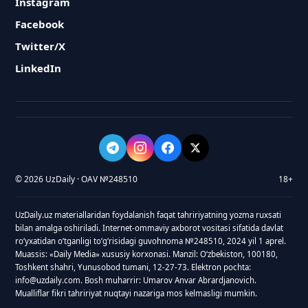
Instagram
Facebook
Twitter/X
LinkedIn
© 2026 UzDaily · OAV №248510
18+
UzDaily.uz materiallaridan foydalanish faqat tahririyatning yozma ruxsati
bilan amalga oshiriladi. Internet-ommaviy axborot vositasi sifatida davlat
roʻyxatidan oʻtganligi toʻgʻrisidagi guvohnoma №248510, 2024 yil 1 aprel.
Muassis: «Daily Media» xususiy korxonasi. Manzil: Oʻzbekiston, 100180,
Toshkent shahri, Yunusobod tumani, 12-27-73. Elektron pochta:
info@uzdaily.com. Bosh muharrir: Umarov Anvar Abrardjanovich.
Mualliflar fikri tahririyat nuqtayi nazariga mos kelmasligi mumkin.