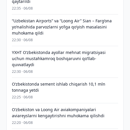
qaytarildi
22:35 · 06/08
“Uzbekistan Airports” va “Loong Air” Sian – Farg‘ona
yo‘nalishida parvozlarni yo‘lga qo‘yish masalasini
muhokama qildi
22:30 · 06/08
YXHT O‘zbekistonda ayollar mehnat migratsiyasi
uchun mustahkamroq boshqaruvni qo‘llab-
quvvatlaydi
22:30 · 06/08
O‘zbekistonda sement ishlab chiqarish 10,1 mln
tonnaga yetdi
22:25 · 06/08
Oʻzbekiston va Loong Air aviakompaniyalari
aviareyslarni kengaytirishni muhokama qilishdi
22:20 · 06/08