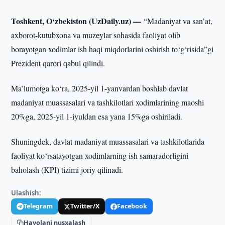
Toshkent, O‘zbekiston (UzDaily.uz) —
“Madaniyat va san’at,
axborot-kutubxona va muzeylar sohasida faoliyat olib
borayotgan xodimlar ish haqi miqdorlarini oshirish to‘g‘risida”gi
Prezident qarori qabul qilindi.
Ma’lumotga ko‘ra, 2025-yil 1-yanvardan boshlab davlat
madaniyat muassasalari va tashkilotlari xodimlarining maoshi
20%ga, 2025-yil 1-iyuldan esa yana 15%ga oshiriladi.
Shuningdek, davlat madaniyat muassasalari va tashkilotlarida
faoliyat ko‘rsatayotgan xodimlarning ish samaradorligini
baholash (KPI) tizimi joriy qilinadi.
Ulashish:
Telegram
Twitter/X
Facebook
Havolani nusxalash