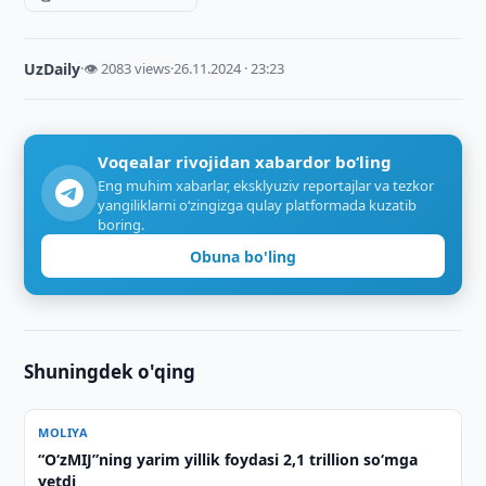
UzDaily
·
👁 2083 views
·
26.11.2024 · 23:23
Voqealar rivojidan xabardor bo‘ling
Eng muhim xabarlar, eksklyuziv reportajlar va tezkor
yangiliklarni o‘zingizga qulay platformada kuzatib
boring.
Obuna bo'ling
Shuningdek o'qing
MOLIYA
“O‘zMIJ”ning yarim yillik foydasi 2,1 trillion so‘mga
yetdi