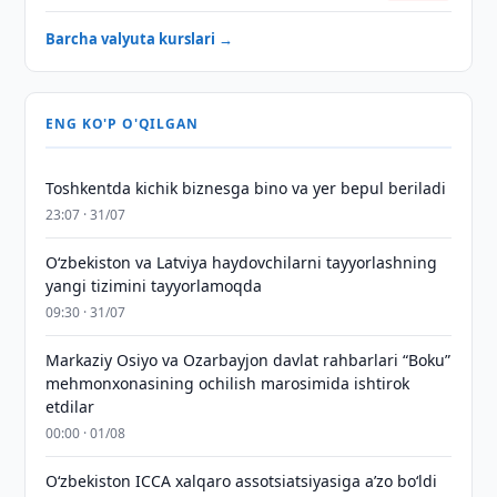
Barcha valyuta kurslari →
ENG KO'P O'QILGAN
Toshkentda kichik biznesga bino va yer bepul beriladi
23:07 · 31/07
Oʻzbekiston va Latviya haydovchilarni tayyorlashning
yangi tizimini tayyorlamoqda
09:30 · 31/07
Markaziy Osiyo va Ozarbayjon davlat rahbarlari “Boku”
mehmonxonasining ochilish marosimida ishtirok
etdilar
00:00 · 01/08
O‘zbekiston ICCA xalqaro assotsiatsiyasiga aʼzo bo‘ldi