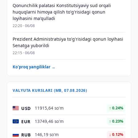
Qonunchilik palatasi Konstitutsiyaviy sud orqali
huquqlarni himoya qilish to'g'risidagi qonun
loyihasini ma'qulladi
22:20 · 06/08
Prezident Administratsiya to'g'risidagi qonun loyihasi
Senatga yuborildi
22:15 · 06/08
Ko'proq yangiliklar →
VALYUTA KURSLARI (MB, 07.08.2026)
USD
11915,64 so'm
↑ 0.24%
EUR
13749,46 so'm
↑ 0.23%
RUB
146,19 so'm
↓ 0.12%