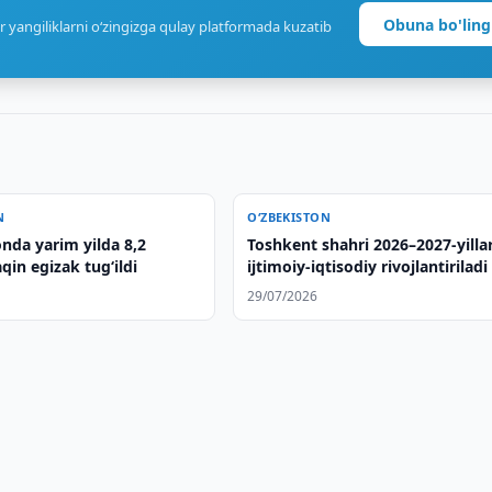
Obuna bo'ling
r yangiliklarni o‘zingizga qulay platformada kuzatib
N
O‘ZBEKISTON
nda yarim yilda 8,2
Toshkent shahri 2026–2027-yilla
in egizak tug‘ildi
ijtimoiy-iqtisodiy rivojlantiriladi
29/07/2026