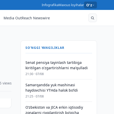
Infografika
Maxsus loyihalar
O'z
Media OutReach Newswire
SO'NGGI YANGILIKLAR
Senat pensiya tayinlash tartibiga
kiritilgan o'zgartirishlarni ma'qulladi
21:30 · 07/08
5 views
Samarqandda yuk mashinasi
haydovchisi YTHda halok bo‘ldi
21:25 · 07/08
Oʻzbekiston va JICA erkin iqtisodiy
zonalarni rivojlantirish boʻyicha