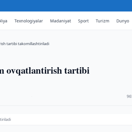
liya
Texnologiyalar
Madaniyat
Sport
Turizm
Dunyo
sh tartibi takomillashtiriladi
 ovqatlantirish tartibi
·
96
iriladi