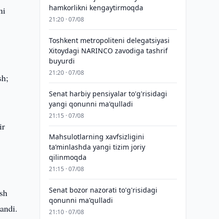
hamkorlikni kengaytirmoqda
ni
21:20 · 07/08
Toshkent metropoliteni delegatsiyasi
Xitoydagi NARINCO zavodiga tashrif
buyurdi
21:20 · 07/08
sh;
Senat harbiy pensiyalar to'g'risidagi
yangi qonunni ma'qulladi
21:15 · 07/08
ir
Mahsulotlarning xavfsizligini
taʼminlashda yangi tizim joriy
qilinmoqda
21:15 · 07/08
Senat bozor nazorati to'g'risidagi
ish
qonunni ma'qulladi
andi.
21:10 · 07/08