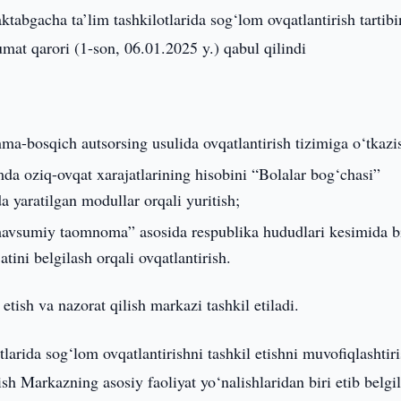
ktabgacha ta’lim tashkilotlarida sog‘lom ovqatlantirish tartibi
umat qarori (1-son, 06.01.2025 y.) qabul qilindi
hma-bosqich autsorsing usulida ovqatlantirish tizimiga o‘tkazi
 oziq-ovqat xarajatlarining hisobini “Bolalar bog‘chasi”
 yaratilgan modullar orqali yuritish;
 mavsumiy taomnoma” asosida respublika hududlari kesimida b
tini belgilash orqali ovqatlantirish.
etish va nazorat qilish markazi tashkil etiladi.
arida sog‘lom ovqatlantirishni tashkil etishni muvofiqlashtir
h Markazning asosiy faoliyat yo‘nalishlaridan biri etib belgil