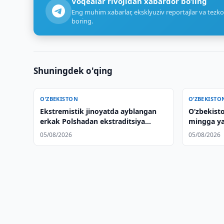
Voqealar rivojidan xabardor bo‘ling
Eng muhim xabarlar, eksklyuziv reportajlar va tezko
boring.
Shuningdek o'qing
O‘ZBEKISTON
O‘ZBEKISTO
Ekstremistik jinoyatda ayblangan
O‘zbekisto
erkak Polshadan ekstraditsiya
mingga yaq
qilindi
05/08/2026
05/08/2026