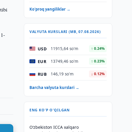
tibi
Ko'proq yangiliklar →
VALYUTA KURSLARI (MB, 07.08.2026)
 1-
USD
11915,64 so'm
↑ 0.24%
EUR
13749,46 so'm
↑ 0.23%
RUB
146,19 so'm
↓ 0.12%
Barcha valyuta kurslari →
ENG KO'P O'QILGAN
O‘zbekiston ICCA xalqaro