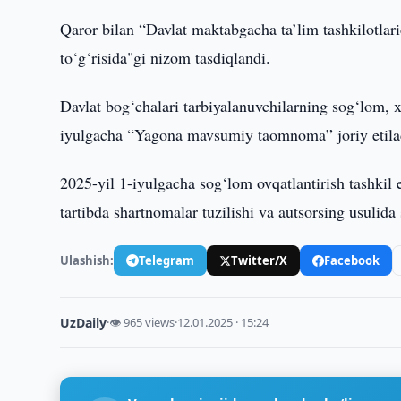
Qaror bilan “Davlat maktabgacha ta’lim tashkilotlarid
to‘g‘risida"gi nizom tasdiqlandi.
Davlat bog‘chalari tarbiyalanuvchilarning sog‘lom, x
iyulgacha “Yagona mavsumiy taomnoma” joriy etila
2025-yil 1-iyulgacha sog‘lom ovqatlantirish tashkil e
tartibda shartnomalar tuzilishi va autsorsing usulida
Ulashish:
Telegram
Twitter/X
Facebook
UzDaily
·
👁 965 views
·
12.01.2025 · 15:24