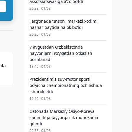
assotsiatsiyasiga aʼzo bo‘ldi
20:38 · 01/08
Farg‘onada “Inson” markazi xodimi
hashar paytida halok bo‘ldi
20:25 · 01/08
7 avgustdan O‘zbekistonda
hayvonlarni ro‘yxatdan o‘tkazish
boshlanadi
rda
18:45 · 04/08
Prezidentimiz suv-motor sporti
bo‘yicha chempionatning ochilishida
ishtirok etdi
19:59 · 01/08
Ostonada Markaziy Osiyo-Koreya
sammitiga tayyorgarlik muhokama
qilindi
20:55 · 01/08