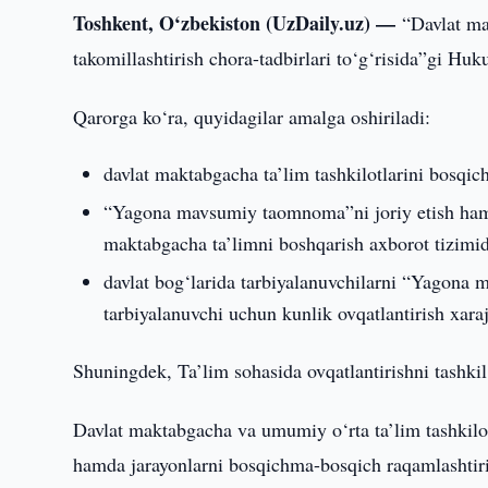
Toshkent, O‘zbekiston (UzDaily.uz) —
“Davlat ma
takomillashtirish chora-tadbirlari to‘g‘risida”gi Huk
Qarorga ko‘ra, quyidagilar amalga oshiriladi:
davlat maktabgacha ta’lim tashkilotlarini bosqic
“Yagona mavsumiy taomnoma”ni joriy etish hamda
maktabgacha ta’limni boshqarish axborot tizimida
davlat bog‘larida tarbiyalanuvchilarni “Yagona
tarbiyalanuvchi uchun kunlik ovqatlantirish xaraja
Shuningdek, Ta’lim sohasida ovqatlantirishni tashkil 
Davlat maktabgacha va umumiy o‘rta ta’lim tashkilotl
hamda jarayonlarni bosqichma-bosqich raqamlashtiris