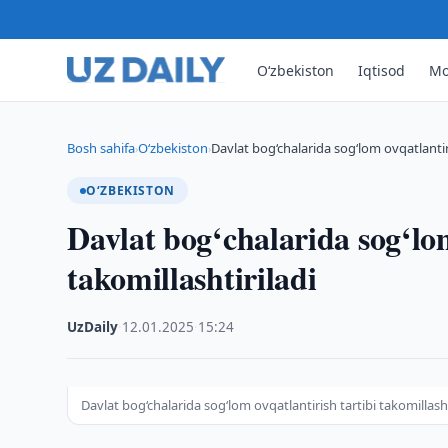
O‘zbekiston
Iqtisod
Mo
Bosh sahifa
O‘zbekiston
Davlat bog‘chalarida sog‘lom ovqatlantiri
›
›
O‘ZBEKISTON
Davlat bog‘chalarida sog‘lom
takomillashtiriladi
UzDaily
·
12.01.2025
·
15:24
Davlat bog‘chalarida sog‘lom ovqatlantirish tartibi takomillasht