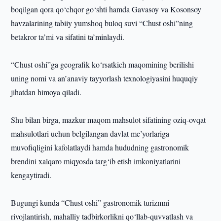
boqilgan qora qo‘chqor go‘shti hamda Gavasoy va Kosonsoy
havzalarining tabiiy yumshoq buloq suvi “Chust oshi”ning
betakror ta’mi va sifatini ta’minlaydi.
“Chust oshi”ga geografik ko‘rsatkich maqomining berilishi
uning nomi va an’anaviy tayyorlash texnologiyasini huquqiy
jihatdan himoya qiladi.
Shu bilan birga, mazkur maqom mahsulot sifatining oziq-ovqat
mahsulotlari uchun belgilangan davlat me’yorlariga
muvofiqligini kafolatlaydi hamda hududning gastronomik
brendini xalqaro miqyosda targ‘ib etish imkoniyatlarini
kengaytiradi.
Bugungi kunda “Chust oshi” gastronomik turizmni
rivojlantirish, mahalliy tadbirkorlikni qo‘llab-quvvatlash va