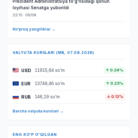
Prezident Administratsiya to'g'risidagi qonun
loyihasi Senatga yuborildi
22:15 · 06/08
Ko'proq yangiliklar →
VALYUTA KURSLARI (MB, 07.08.2026)
USD
11915,64 so'm
↑ 0.24%
EUR
13749,46 so'm
↑ 0.23%
RUB
146,19 so'm
↓ 0.12%
Barcha valyuta kurslari →
ENG KO'P O'QILGAN