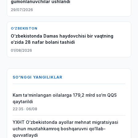
gumonlanuvchilar ushlandi
29/07/2026
O‘ZBEKISTON
O‘zbekistonda Damas haydovchisi bir vaqtning
o‘zida 28 nafar bolani tashidi
01/08/2026
SO'NGGI YANGILIKLAR
Kam taʼminlangan oilalarga 179,2 mlrd so‘m QQS
qaytarildi
22:35 · 06/08
YXHT O‘zbekistonda ayollar mehnat migratsiyasi
uchun mustahkamroq boshqaruvni qo‘llab-
quvvatlaydi