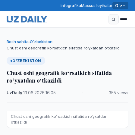
Infografika
Maxsus loyihalar
O'z
Bosh sahifa
O‘zbekiston
›
›
Chust oshi geografik ko‘rsatkich sifatida ro‘yxatdan o‘tkazildi
O‘ZBEKISTON
Chust oshi geografik ko‘rsatkich sifatida
ro‘yxatdan o‘tkazildi
UzDaily
·
13.06.2026
·
16:05
·
355 views
Chust oshi geografik ko‘rsatkich sifatida ro‘yxatdan
o‘tkazildi