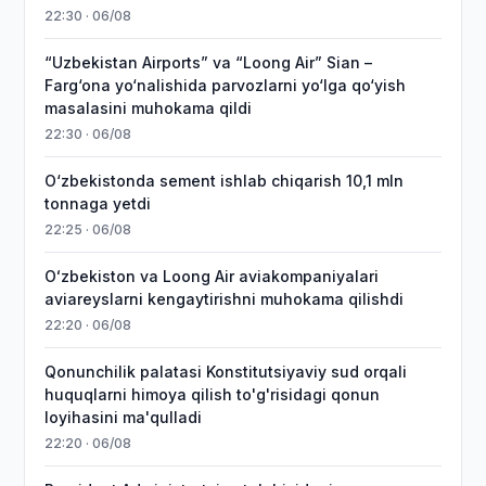
22:30 · 06/08
“Uzbekistan Airports” va “Loong Air” Sian –
Farg‘ona yo‘nalishida parvozlarni yo‘lga qo‘yish
masalasini muhokama qildi
22:30 · 06/08
O‘zbekistonda sement ishlab chiqarish 10,1 mln
tonnaga yetdi
22:25 · 06/08
Oʻzbekiston va Loong Air aviakompaniyalari
aviareyslarni kengaytirishni muhokama qilishdi
22:20 · 06/08
Qonunchilik palatasi Konstitutsiyaviy sud orqali
huquqlarni himoya qilish to'g'risidagi qonun
loyihasini ma'qulladi
22:20 · 06/08