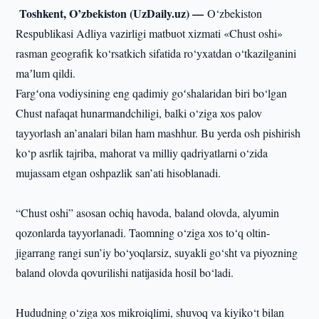
Toshkent, O’zbekiston (UzDaily.uz) —
O‘zbekiston
Respublikasi Adliya vazirligi matbuot xizmati «Chust oshi»
rasman geografik ko‘rsatkich sifatida ro‘yxatdan o‘tkazilganini
maʼlum qildi.
Fargʻona vodiysining eng qadimiy goʻshalaridan biri bo‘lgan
Chust nafaqat hunarmandchiligi, balki o‘ziga xos palov
tayyorlash an’analari bilan ham mashhur. Bu yerda osh pishirish
ko‘p asrlik tajriba, mahorat va milliy qadriyatlarni o‘zida
mujassam etgan oshpazlik san’ati hisoblanadi.
“Chust oshi” asosan ochiq havoda, baland olovda, alyumin
qozonlarda tayyorlanadi. Taomning o‘ziga xos to‘q oltin-
jigarrang rangi sun’iy bo‘yoqlarsiz, suyakli go‘sht va piyozning
baland olovda qovurilishi natijasida hosil bo‘ladi.
Hududning o‘ziga xos mikroiqlimi, shuvoq va kiyiko‘t bilan