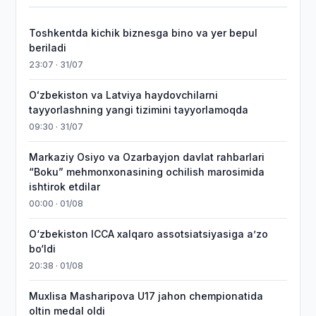
Toshkentda kichik biznesga bino va yer bepul
beriladi
23:07 · 31/07
Oʻzbekiston va Latviya haydovchilarni
tayyorlashning yangi tizimini tayyorlamoqda
09:30 · 31/07
Markaziy Osiyo va Ozarbayjon davlat rahbarlari
“Boku” mehmonxonasining ochilish marosimida
ishtirok etdilar
00:00 · 01/08
O‘zbekiston ICCA xalqaro assotsiatsiyasiga aʼzo
bo‘ldi
20:38 · 01/08
Muxlisa Masharipova U17 jahon chempionatida
oltin medal oldi