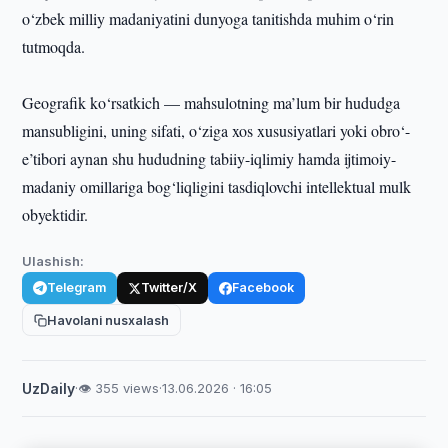
o‘zbek milliy madaniyatini dunyoga tanitishda muhim o‘rin
tutmoqda.
Geografik ko‘rsatkich — mahsulotning ma’lum bir hududga
mansubligini, uning sifati, o‘ziga xos xususiyatlari yoki obro‘-
e’tibori aynan shu hududning tabiiy-iqlimiy hamda ijtimoiy-
madaniy omillariga bog‘liqligini tasdiqlovchi intellektual mulk
obyektidir.
Ulashish:
Telegram
Twitter/X
Facebook
Havolani nusxalash
UzDaily
·
👁 355 views
·
13.06.2026 · 16:05