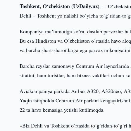
Toshkent, O‘zbekiston (UzDaily.uz) —
O‘zbekisto
Dehli – Toshkent yo‘nalishi bo‘yicha to‘g‘ridan-to‘g
Kompaniya maʼlumotiga ko‘ra, dastlab parvozlar haf
Bu esa Hindiston va O‘zbekiston o‘rtasida havo aloq
va barcha shart-sharoitlarga ega parvoz imkoniyatini
Barcha reyslar zamonaviy Centrum Air laynerlarida a
sifatini, ham turistlar, ham biznes vakillari uchun ka
Aviakompaniya parkida Airbus A320, A320neo, A32
Yaqin istiqbolda Centrum Air parkini kengaytirishni 
22 ta havo kemasiga yetishi kutilmoqda.
«Biz Dehli va Toshkent o‘rtasida to‘g‘ridan-to‘g‘ri