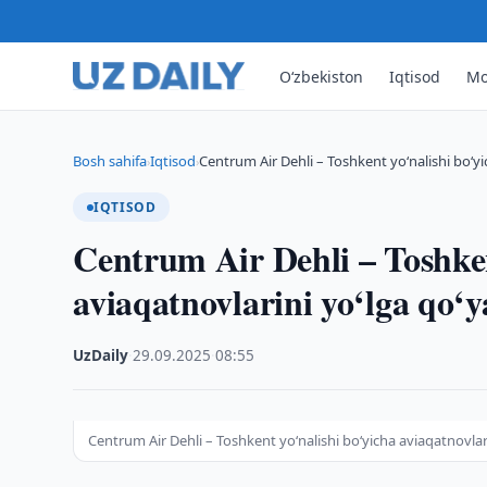
O‘zbekiston
Iqtisod
Mo
Bosh sahifa
Iqtisod
Centrum Air Dehli – Toshkent yo‘nalishi bo‘y
›
›
IQTISOD
Centrum Air Dehli – Toshken
aviaqatnovlarini yo‘lga qo‘y
UzDaily
·
29.09.2025
·
08:55
Centrum Air Dehli – Toshkent yo‘nalishi bo‘yicha aviaqatnovlar