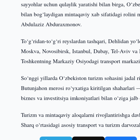
sayyohlar uchun qulaylik yaratishi bilan birga, O‘
bilan bog‘laydigan mintaqaviy xab sifatidagi rolini
Abdulaziz Abduraxmonov.
To‘g‘ridan-to‘g‘ri reyslardan tashqari, Dehlidan yo‘
Moskva, Novosibirsk, Istanbul, Dubay, Tel-Aviv va 
Toshkentning Markaziy Osiyodagi transport markazi 
So‘nggi yillarda O‘zbekiston turizm sohasini jada
Butunjahon merosi ro‘yxatiga kiritilgan shaharlar
biznes va investitsiya imkoniyatlari bilan o‘ziga jal
Turizm va mintaqaviy aloqalarni rivojlantirishga dav
Sharq o‘rtasidagi asosiy transport va turizm darvoza