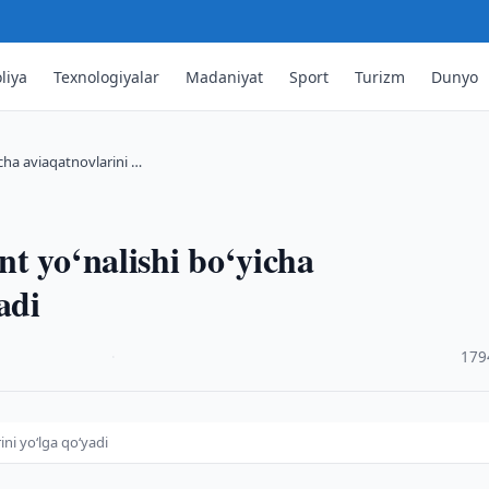
liya
Texnologiyalar
Madaniyat
Sport
Turizm
Dunyo
icha aviaqatnovlarini …
t yo‘nalishi bo‘yicha
adi
·
179
ini yo‘lga qo‘yadi