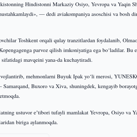
zbekistonning Hindistonni Markaziy Osiyo, Yevropa va Yaqin S
 mustahkamlaydi», — dedi aviakompaniya asoschisi va bosh dir
lovchilar Toshkent orqali qulay tranzitlardan foydalanib, Olmao
Kopengagenga parvoz qilish imkoniyatiga ega bo‘ladilar. Bu 
sifatidagi mavqeini yana-da kuchaytiradi.
l rivojlantirib, mehmonlarni Buyuk Ipak yo‘li merosi, YUNES
i — Samarqand, Buxoro va Xiva, shuningdek, kengayib borayot
b etmoqda.
latning ustuvor eʼtibori tufayli mamlakat Yevropa, Osiyo va Y
laridan biriga aylanmoqda.