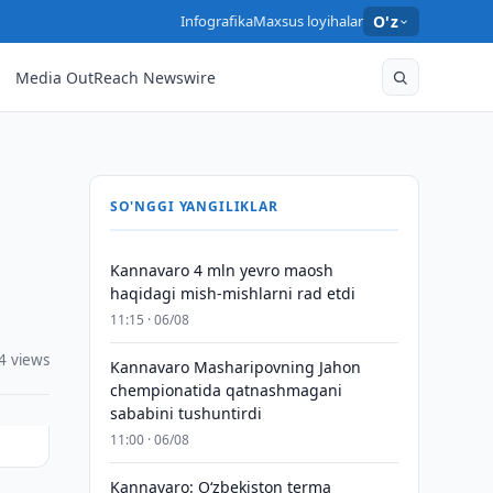
Infografika
Maxsus loyihalar
O'z
Media OutReach Newswire
SO'NGGI YANGILIKLAR
Kannavaro 4 mln yevro maosh
haqidagi mish-mishlarni rad etdi
11:15 · 06/08
4 views
Kannavaro Masharipovning Jahon
chempionatida qatnashmagani
sababini tushuntirdi
11:00 · 06/08
Kannavaro: O‘zbekiston terma