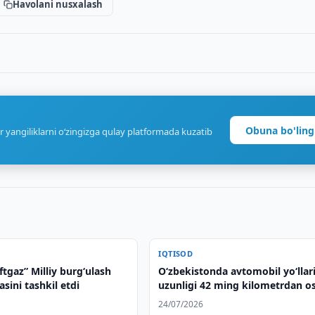
Havolani nusxalash
Obuna bo'ling
r yangiliklarni o‘zingizga qulay platformada kuzatib
IQTISOD
tgaz” Milliy burgʻulash
O‘zbekistonda avtomobil yo‘llar
ini tashkil etdi
uzunligi 42 ming kilometrdan o
24/07/2026