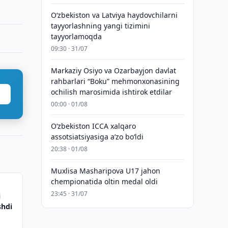
Oʻzbekiston va Latviya haydovchilarni
tayyorlashning yangi tizimini
tayyorlamoqda
09:30 · 31/07
Markaziy Osiyo va Ozarbayjon davlat
rahbarlari “Boku” mehmonxonasining
ochilish marosimida ishtirok etdilar
00:00 · 01/08
O‘zbekiston ICCA xalqaro
assotsiatsiyasiga aʼzo bo‘ldi
20:38 · 01/08
Muxlisa Masharipova U17 jahon
chempionatida oltin medal oldi
23:45 · 31/07
i
shdi