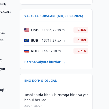
harq
ektori
VALYUTA KURSLARI (MB, 06.08.2026)
USD
11886,72 so'm
↓ 0.46%
ta,
esa
EUR
13717,27 so'm
↓ 0.19%
RUB
146,37 so'm
↓ 0.71%
KO
Barcha valyuta kurslari →
gan
ENG KO'P O'QILGAN
aqin
Toshkentda kichik biznesga bino va yer
bepul beriladi
23:07 · 31/07