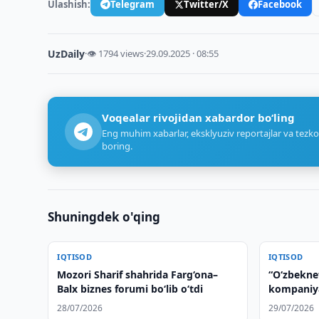
Ulashish:
Telegram
Twitter/X
Facebook
UzDaily
·
👁 1794 views
·
29.09.2025 · 08:55
Voqealar rivojidan xabardor bo‘ling
Eng muhim xabarlar, eksklyuziv reportajlar va tezko
boring.
Shuningdek o'qing
IQTISOD
IQTISOD
Mozori Sharif shahrida Farg‘ona–
“Oʻzbeknef
Balx biznes forumi bo‘lib o‘tdi
kompaniyas
28/07/2026
29/07/2026