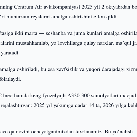
nning Centrum Air aviakompaniyasi 2025 yil 2 oktyabrdan b
‘ri muntazam reyslarni amalga oshirishini eʼlon qildi.
tasiga ikki marta — seshanba va juma kunlari amalga oshirila
alarini mustahkamlab, yo‘lovchilarga qulay narxlar, maʼqul j
 yaratadi.
malga oshiriladi, bu esa xavfsizlik va yuqori darajadagi xizm
folatlaydi.
1neo hamda keng fyuzelyajli A330-300 samolyotlari mavjud
rejalashtirgan: 2025 yil yakuniga qadar 14 ta, 2026 yilga keli
 havo qatnovini ochayotganimizdan faxrlanamiz. Bu yo‘nalish