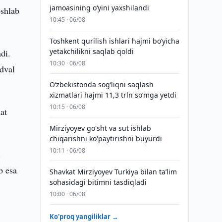
jamoasining o‘yini yaxshilandi
oshlab
10:45 · 06/08
Toshkent qurilish ishlari hajmi bo‘yicha
yetakchilikni saqlab qoldi
di.
10:30 · 06/08
adval
O‘zbekistonda sog‘liqni saqlash
xizmatlari hajmi 11,3 trln so‘mga yetdi
10:15 · 06/08
at
Mirziyoyev go'sht va sut ishlab
chiqarishni ko'paytirishni buyurdi
10:11 · 06/08
.
b esa
Shavkat Mirziyoyev Turkiya bilan taʼlim
sohasidagi bitimni tasdiqladi
10:00 · 06/08
Ko'proq yangiliklar →