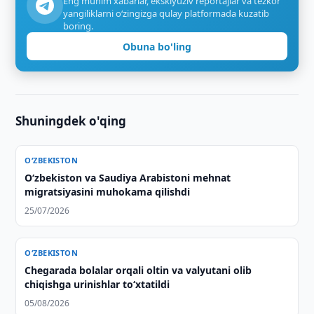
Eng muhim xabarlar, eksklyuziv reportajlar va tezkor
yangiliklarni o‘zingizga qulay platformada kuzatib
boring.
Obuna bo'ling
Shuningdek o'qing
O‘ZBEKISTON
Oʻzbekiston va Saudiya Arabistoni mehnat
migratsiyasini muhokama qilishdi
25/07/2026
O‘ZBEKISTON
Chegarada bolalar orqali oltin va valyutani olib
chiqishga urinishlar to‘xtatildi
05/08/2026