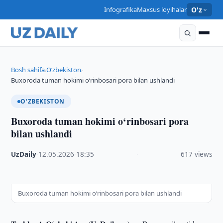
Infografika
Maxsus loyihalar
O'z
Bosh sahifa
O‘zbekiston
›
›
Buxoroda tuman hokimi o‘rinbosari pora bilan ushlandi
O‘ZBEKISTON
Buxoroda tuman hokimi o‘rinbosari pora
bilan ushlandi
UzDaily
·
12.05.2026
·
18:35
·
617 views
Buxoroda tuman hokimi o‘rinbosari pora bilan ushlandi