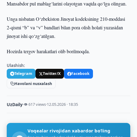
Mansabdor pul mablag‘larini olayotgan vaqtda qo‘lga olingan.
Unga nisbatan O‘zbekiston Jinoyat kodeksining 210-moddasi
2-qismi “b” va “v” bandlari bilan pora olish holati yuzasidan
jinoyat ishi qo‘zg‘atilgan.
Hozirda tergov harakatlari olib borilmoqda.
Ulashish:
Telegram
Twitter/X
Facebook
Havolani nusxalash
UzDaily
·
👁 617 views
·
12.05.2026 · 18:35
Voqealar rivojidan xabardor bo‘ling