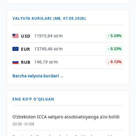
VALYUTA KURSLARI (MB, 07.08.2026)
USD
11915,64 so'm
↑ 0.24%
EUR
13749,46 so'm
↑ 0.23%
RUB
146,19 so'm
↓ 0.12%
Barcha valyuta kurslari →
ENG KO'P O'QILGAN
O‘zbekiston ICCA xalqaro assotsiatsiyasiga aʼzo bo‘ldi
20:38 · 01/08