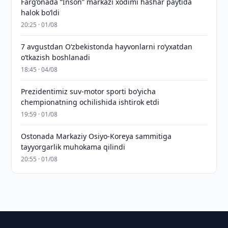
Farg‘onada “Inson” markazi xodimi hashar paytida
halok bo‘ldi
20:25 · 01/08
7 avgustdan O‘zbekistonda hayvonlarni ro‘yxatdan
o‘tkazish boshlanadi
18:45 · 04/08
Prezidentimiz suv-motor sporti bo‘yicha
chempionatning ochilishida ishtirok etdi
19:59 · 01/08
Ostonada Markaziy Osiyo-Koreya sammitiga
tayyorgarlik muhokama qilindi
20:55 · 01/08