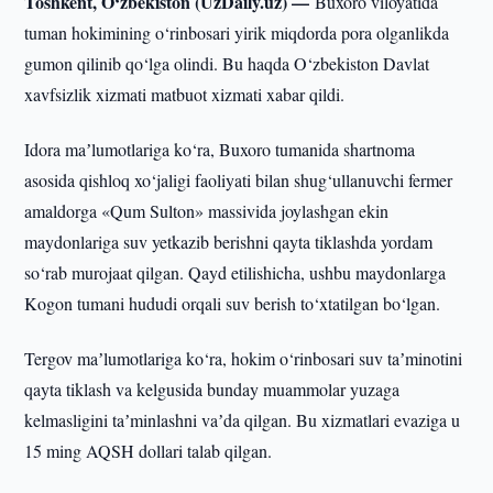
Toshkent, O‘zbekiston (UzDaily.uz) —
Buxoro viloyatida
tuman hokimining o‘rinbosari yirik miqdorda pora olganlikda
gumon qilinib qo‘lga olindi. Bu haqda O‘zbekiston Davlat
xavfsizlik xizmati matbuot xizmati xabar qildi.
Idora maʼlumotlariga ko‘ra, Buxoro tumanida shartnoma
asosida qishloq xo‘jaligi faoliyati bilan shug‘ullanuvchi fermer
amaldorga «Qum Sulton» massivida joylashgan ekin
maydonlariga suv yetkazib berishni qayta tiklashda yordam
so‘rab murojaat qilgan. Qayd etilishicha, ushbu maydonlarga
Kogon tumani hududi orqali suv berish to‘xtatilgan bo‘lgan.
Tergov maʼlumotlariga ko‘ra, hokim o‘rinbosari suv taʼminotini
qayta tiklash va kelgusida bunday muammolar yuzaga
kelmasligini taʼminlashni vaʼda qilgan. Bu xizmatlari evaziga u
15 ming AQSH dollari talab qilgan.