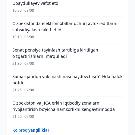
Ubaydullayev vafot etdi
10:20 · 08/08
O‘zbekistonda elektromobillar uchun avtokreditlarni
subsidiyalash taklif etildi
10:10 · 08/08
Senat pensiya tayinlash tartibiga kiritilgan
o'zgartirishlarni ma'qulladi
21:30 · 07/08
Samarqandda yuk mashinasi haydovchisi YTHda halok
bo‘ldi
21:25 · 07/08
Oʻzbekiston va JICA erkin iqtisodiy zonalarni
rivojlantirish boʻyicha hamkorlikni kengaytirmoqda
21:20 · 07/08
Ko'proq yangiliklar →