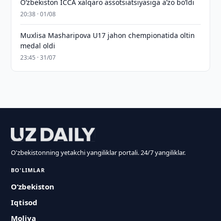
O‘zbekiston ICCA xalqaro assotsiatsiyasiga aʼzo bo‘ldi
20:38 · 01/08
Muxlisa Masharipova U17 jahon chempionatida oltin
medal oldi
23:45 · 31/07
O'zbekistonning yetakchi yangiliklar portali. 24/7 yangiliklar.
BO'LIMLAR
O‘zbekiston
Iqtisod
Moliya