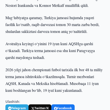
Nestori Irankunda va Konnor Metkalf mualliflik qildi.
Mag‘lubiyatga qaramay, Turkiya jamoasi hujumda yuqori
faollik ko‘rsatib, raqib darvozasi tomon 30 marta zarba berdi,
shulardan sakkiztasi darvoza tomon aniq yo‘naltirildi.
Avstraliya keyingi o‘yinini 19 iyun kuni AQSHga qarshi
o‘tkazadi. Turkiya terma jamoasi esa shu kuni Paragvayga
qarshi maydonga tushadi.
2026 yilgi jahon chempionati futbol tarixida ilk bor 48 ta milliy
terma jamoa ishtirokida o‘tkazilmoqda. Turnir mezbonlari
AQSH, Kanada va Meksika hisoblanadi. Musobaqa 11 iyun
kuni boshlangan bo‘lib, 19 iyul kuni yakunlanadi.
Ulashish:
Telegram
Twitter/X
Facebook