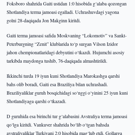
Foksboro shahrida Gaiti ustidan 1:0 hisobida g‘alaba qozongan
Shotlandiya terma jamoasi egalladi. Uchrashuvdagi yagona
golni 28-daqiqada Jon Makginn kiritdi.
Gaiti terma jamoasi safida Moskvaning “Lokomotiv” va Sankt-
Peterburgning “Zenit” klublarida to‘p surgan Vilson Izidor
jahon chempionatlaridagi debyutini o‘tkazdi. Hujumchi asosiy
tarkibda maydonga tushib, 76-daqiqada almashtirildi.
Ikkinchi turda 19 iyun kuni Shotlandiya Marokashga qarshi
bahs olib boradi, Gaiti esa Braziliya bilan uchrashadi.
Braziliyaliklar guruh bosqichidagi so‘nggi o‘yinini 25 iyun kuni
Shotlandiyaga qarshi o‘tkazadi.
D guruhida esa birinchi tur g‘alabasini Avstraliya terma jamoasi
qo‘lga kiritdi. Vankuver shahrida bo‘lib o‘tgan bahsda
avstraliyaliklar Turkiyani 2:0 hisobida mag‘lub etdi. Gollarga