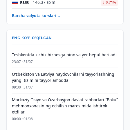
RUB
146,37 so'm
↓ 0.71%
Barcha valyuta kurslari →
ENG KO'P O'QILGAN
Toshkentda kichik biznesga bino va yer bepul beriladi
23:07 · 31/07
Oʻzbekiston va Latviya haydovchilarni tayyorlashning
yangi tizimini tayyorlamoqda
09:30 · 31/07
Markaziy Osiyo va Ozarbayjon davlat rahbarlari “Boku”
mehmonxonasining ochilish marosimida ishtirok
etdilar
00:00 · 01/08