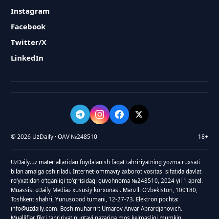
Instagram
Facebook
Twitter/X
LinkedIn
© 2026 UzDaily · OAV №248510
18+
UzDaily.uz materiallaridan foydalanish faqat tahririyatning yozma ruxsati
bilan amalga oshiriladi. Internet-ommaviy axborot vositasi sifatida davlat
roʻyxatidan oʻtganligi toʻgʻrisidagi guvohnoma №248510, 2024 yil 1 aprel.
Muassis: «Daily Media» xususiy korxonasi. Manzil: Oʻzbekiston, 100180,
Toshkent shahri, Yunusobod tumani, 12-27-73. Elektron pochta:
info@uzdaily.com. Bosh muharrir: Umarov Anvar Abrardjanovich.
Mualliflar fikri tahririyat nuqtayi nazariga mos kelmasligi mumkin.