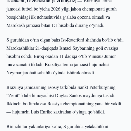
Toshkent, O’zbekiston (UzDaily.uz) —
Braziliya terma
jamoasi futbol bo‘yicha 2026 yilgi jahon chempionati guruh
bosqichidagi ilk uchrashuvida g‘alaba qozona olmadi va
Marokash jamoasi bilan 1:1 hisobida durang o‘ynadi.
S guruhidan o‘rin olgan bahs Ist-Raterford shahrida bo‘lib o‘tdi.
Marokashliklar 21-daqiqada Ismael Saybarining goli evaziga
hisobni ochdi. Biroq oradan 11 daqiqa o‘tib Vinisius Junior
muvozanatni tikladi. Braziliya terma jamoasi hujumchisi
Neymar jarohati sababli o‘yinda ishtirok etmadi.
Braziliya jamoasining asosiy tarkibida Sankt-Peterburgning
“Zenit” klubi himoyachisi Duglas Santos maydonga tushdi.
Ikkinchi bo‘limda esa Rossiya chempionatining yana bir vakili
— hujumchi Luis Enrike zaxiradan o‘yinga qo‘shildi.
Birinchi tur yakunlariga ko‘ra, S guruhida yetakchilikni