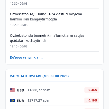
19:30 · 06/08
O‘zbekiston AQSHning H-2A dasturi bo‘yicha
hamkorlikni kengaytirmoqda
19:20 · 06/08
O‘zbekistonda biometrik maʼlumotlarni saqlash
qoidalari kuchaytirildi
19:15 · 06/08
Ko'proq yangiliklar →
VALYUTA KURSLARI (MB, 06.08.2026)
USD
11886,72 so'm
↓ 0.46%
EUR
13717,27 so'm
↓ 0.19%