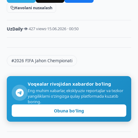
Havolani nusxalash
UzDaily
·
👁 427 views
·
15.06.2026 · 00:50
#2026 FIFA Jahon Chempionati
Voqealar rivojidan xabardor bo‘ling
Eng muhim xabarlar, eksklyuziv reportajlar va tezkor
yangiliklarni o‘zingizga qulay platformada kuzatib
boring.
Obuna bo'ling