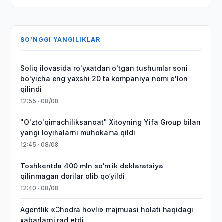
SO'NGGI YANGILIKLAR
Soliq ilovasida ro'yxatdan o'tgan tushumlar soni
bo'yicha eng yaxshi 20 ta kompaniya nomi e'lon
qilindi
12:55 · 08/08
"O'zto'qimachiliksanoat" Xitoyning Yifa Group bilan
yangi loyihalarni muhokama qildi
12:45 · 08/08
Toshkentda 400 mln so‘mlik deklaratsiya
qilinmagan dorilar olib qo‘yildi
12:40 · 08/08
Agentlik «Chodra hovli» majmuasi holati haqidagi
xabarlarni rad etdi