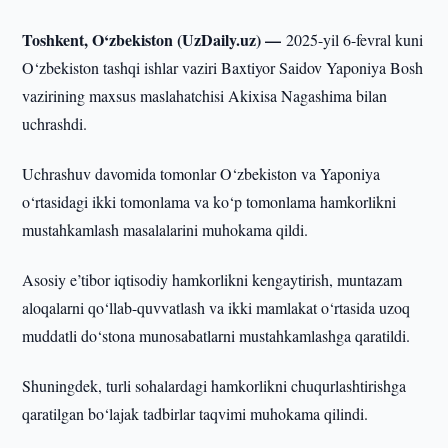
Toshkent, O‘zbekiston (UzDaily.uz) —
2025-yil 6-fevral kuni
O‘zbekiston tashqi ishlar vaziri Baxtiyor Saidov Yaponiya Bosh
vazirining maxsus maslahatchisi Akixisa Nagashima bilan
uchrashdi.
Uchrashuv davomida tomonlar O‘zbekiston va Yaponiya
o‘rtasidagi ikki tomonlama va ko‘p tomonlama hamkorlikni
mustahkamlash masalalarini muhokama qildi.
Asosiy e’tibor iqtisodiy hamkorlikni kengaytirish, muntazam
aloqalarni qo‘llab-quvvatlash va ikki mamlakat o‘rtasida uzoq
muddatli do‘stona munosabatlarni mustahkamlashga qaratildi.
Shuningdek, turli sohalardagi hamkorlikni chuqurlashtirishga
qaratilgan bo‘lajak tadbirlar taqvimi muhokama qilindi.