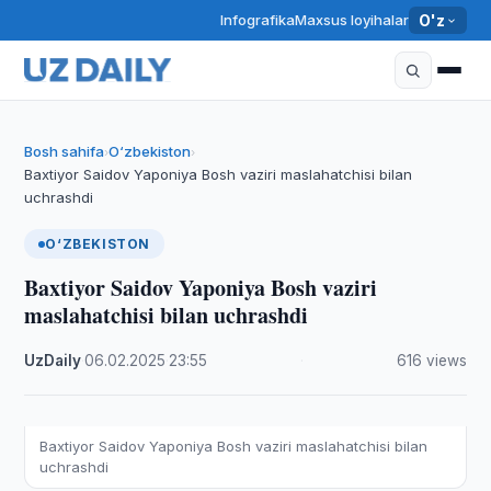
Infografika
Maxsus loyihalar
O'z
Bosh sahifa
O‘zbekiston
›
›
Baxtiyor Saidov Yaponiya Bosh vaziri maslahatchisi bilan
uchrashdi
O‘ZBEKISTON
Baxtiyor Saidov Yaponiya Bosh vaziri
maslahatchisi bilan uchrashdi
UzDaily
·
06.02.2025
·
23:55
·
616 views
Baxtiyor Saidov Yaponiya Bosh vaziri maslahatchisi bilan
uchrashdi