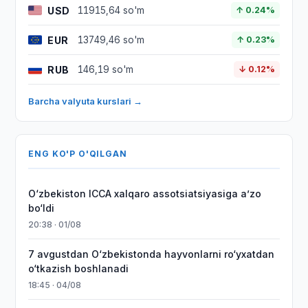
USD
11915,64 so'm
↑ 0.24%
EUR
13749,46 so'm
↑ 0.23%
RUB
146,19 so'm
↓ 0.12%
Barcha valyuta kurslari →
ENG KO'P O'QILGAN
O‘zbekiston ICCA xalqaro assotsiatsiyasiga aʼzo
bo‘ldi
20:38 · 01/08
7 avgustdan O‘zbekistonda hayvonlarni ro‘yxatdan
o‘tkazish boshlanadi
18:45 · 04/08