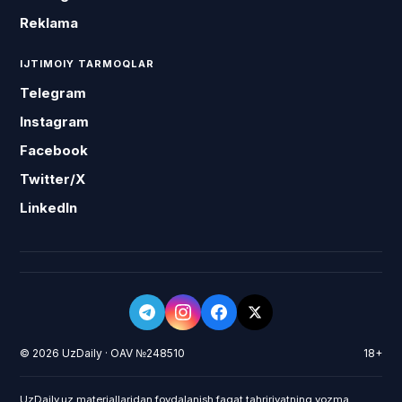
Reklama
IJTIMOIY TARMOQLAR
Telegram
Instagram
Facebook
Twitter/X
LinkedIn
© 2026 UzDaily · OAV №248510
18+
UzDaily.uz materiallaridan foydalanish faqat tahririyatning yozma