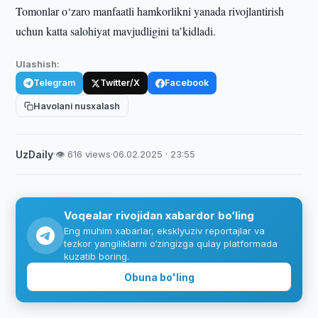
Tomonlar o‘zaro manfaatli hamkorlikni yanada rivojlantirish
uchun katta salohiyat mavjudligini ta’kidladi.
Ulashish:
Telegram
Twitter/X
Facebook
Havolani nusxalash
UzDaily
·
👁 616 views
·
06.02.2025 · 23:55
Voqealar rivojidan xabardor bo‘ling
Eng muhim xabarlar, eksklyuziv reportajlar va
tezkor yangiliklarni o‘zingizga qulay platformada
kuzatib boring.
Obuna bo'ling