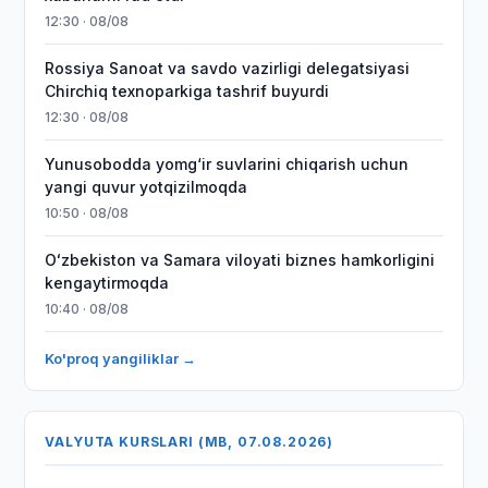
12:30 · 08/08
Rossiya Sanoat va savdo vazirligi delegatsiyasi
Chirchiq texnoparkiga tashrif buyurdi
12:30 · 08/08
Yunusobodda yomg‘ir suvlarini chiqarish uchun
yangi quvur yotqizilmoqda
10:50 · 08/08
Oʻzbekiston va Samara viloyati biznes hamkorligini
kengaytirmoqda
10:40 · 08/08
Ko'proq yangiliklar →
VALYUTA KURSLARI (MB, 07.08.2026)