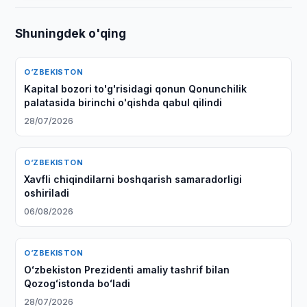
Shuningdek o'qing
O‘ZBEKISTON
Kapital bozori to'g'risidagi qonun Qonunchilik
palatasida birinchi o'qishda qabul qilindi
28/07/2026
O‘ZBEKISTON
Xavfli chiqindilarni boshqarish samaradorligi
oshiriladi
06/08/2026
O‘ZBEKISTON
Oʻzbekiston Prezidenti amaliy tashrif bilan
Qozogʻistonda boʻladi
28/07/2026