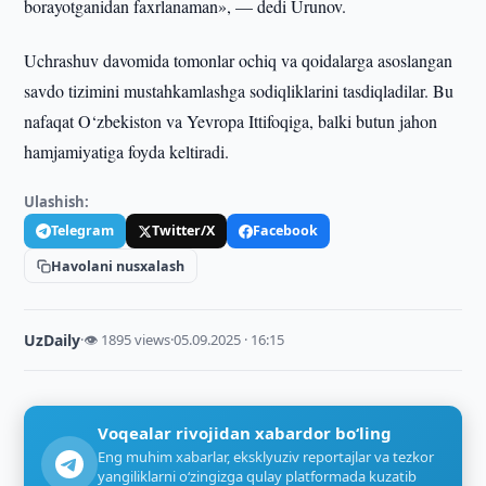
borayotganidan faxrlanaman», — dedi Urunov.
Uchrashuv davomida tomonlar ochiq va qoidalarga asoslangan
savdo tizimini mustahkamlashga sodiqliklarini tasdiqladilar. Bu
nafaqat O‘zbekiston va Yevropa Ittifoqiga, balki butun jahon
hamjamiyatiga foyda keltiradi.
Ulashish:
Telegram
Twitter/X
Facebook
Havolani nusxalash
UzDaily
·
👁 1895 views
·
05.09.2025 · 16:15
Voqealar rivojidan xabardor bo‘ling
Eng muhim xabarlar, eksklyuziv reportajlar va tezkor
yangiliklarni o‘zingizga qulay platformada kuzatib