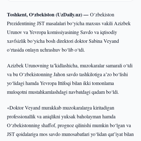
Toshkent, O‘zbekiston (UzDaily.uz) —
O‘zbekiston
Prezidentining JST masalalari bo‘yicha maxsus vakili Azizbek
Urunov va Yevropa komissiyasining Savdo va iqtisodiy
xavfsizlik bo‘yicha bosh direktori doktor Sabina Veyand
o‘rtasida onlayn uchrashuv bo‘lib o‘tdi.
Azizbek Urunovning taʼkidlashicha, muzokaralar samarali o‘tdi
va bu O‘zbekistonning Jahon savdo tashkilotiga aʼzo bo‘lishi
yo‘lidagi hamda Yevropa Ittifoqi bilan ikki tomonlama
muloqotni mustahkamlashdagi navbatdagi qadam bo‘ldi.
«Doktor Veyand murakkab muzokaralarga kiritadigan
professionallik va aniqlikni yuksak baholayman hamda
O‘zbekistonning shaffof, prognoz qilinishi mumkin bo‘lgan va
JST qoidalariga mos savdo munosabatlari yo‘lidan qatʼiyat bilan