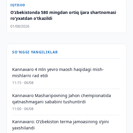
IQTISOD
O‘zbekistonda 580 mingdan ortiq ijara shartnomasi
ro‘yxatdan o‘tkazildi
01/08/2026
SO'NGGI YANGILIKLAR
Kannavaro 4 mln yevro maosh haqidagi mish-
mishlarni rad etdi
11:15 · 06/08
Kannavaro Masharipovning Jahon chempionatida
qatnashmagani sababini tushuntirdi
11:00 · 06/08
Kannavaro: O‘zbekiston terma jamoasining o‘yini
yaxshilandi