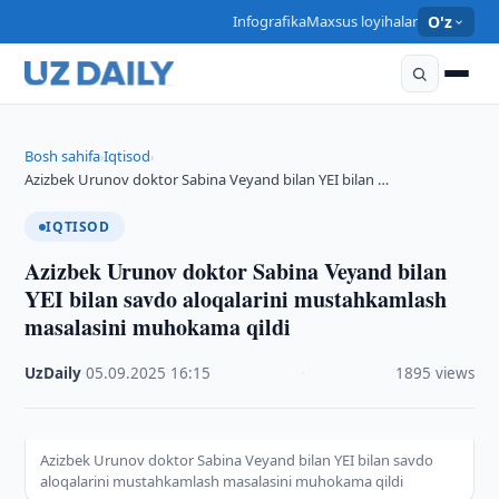
Infografika
Maxsus loyihalar
O'z
Bosh sahifa
Iqtisod
›
›
Azizbek Urunov doktor Sabina Veyand bilan YEI bilan …
IQTISOD
Azizbek Urunov doktor Sabina Veyand bilan
YEI bilan savdo aloqalarini mustahkamlash
masalasini muhokama qildi
UzDaily
·
05.09.2025
·
16:15
·
1895 views
Azizbek Urunov doktor Sabina Veyand bilan YEI bilan savdo
aloqalarini mustahkamlash masalasini muhokama qildi