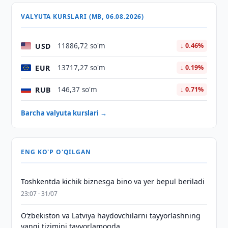
VALYUTA KURSLARI (MB, 06.08.2026)
USD
11886,72 so'm
↓ 0.46%
EUR
13717,27 so'm
↓ 0.19%
RUB
146,37 so'm
↓ 0.71%
Barcha valyuta kurslari →
ENG KO'P O'QILGAN
Toshkentda kichik biznesga bino va yer bepul beriladi
23:07 · 31/07
Oʻzbekiston va Latviya haydovchilarni tayyorlashning
yangi tizimini tayyorlamoqda