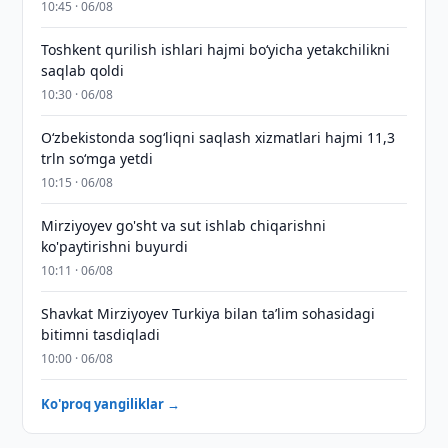
10:45 · 06/08
Toshkent qurilish ishlari hajmi bo‘yicha yetakchilikni
saqlab qoldi
10:30 · 06/08
O‘zbekistonda sog‘liqni saqlash xizmatlari hajmi 11,3
trln so‘mga yetdi
10:15 · 06/08
Mirziyoyev go'sht va sut ishlab chiqarishni
ko'paytirishni buyurdi
10:11 · 06/08
Shavkat Mirziyoyev Turkiya bilan taʼlim sohasidagi
bitimni tasdiqladi
10:00 · 06/08
Ko'proq yangiliklar →