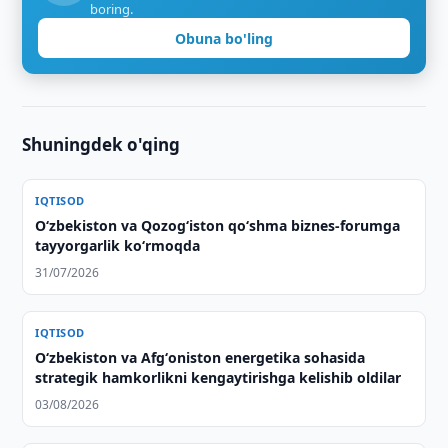
boring.
Obuna bo'ling
Shuningdek o'qing
IQTISOD
O‘zbekiston va Qozog‘iston qo‘shma biznes-forumga
tayyorgarlik ko‘rmoqda
31/07/2026
IQTISOD
Oʻzbekiston va Afgʻoniston energetika sohasida
strategik hamkorlikni kengaytirishga kelishib oldilar
03/08/2026