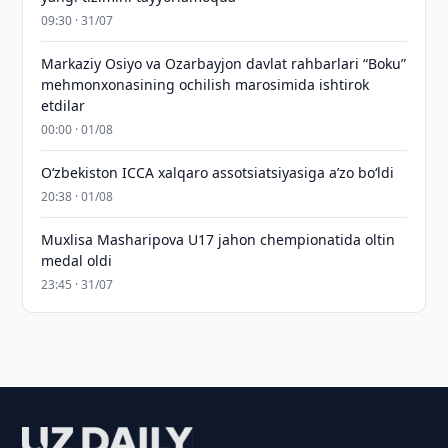
09:30 · 31/07
Markaziy Osiyo va Ozarbayjon davlat rahbarlari “Boku”
mehmonxonasining ochilish marosimida ishtirok
etdilar
00:00 · 01/08
O‘zbekiston ICCA xalqaro assotsiatsiyasiga aʼzo bo‘ldi
20:38 · 01/08
Muxlisa Masharipova U17 jahon chempionatida oltin
medal oldi
23:45 · 31/07