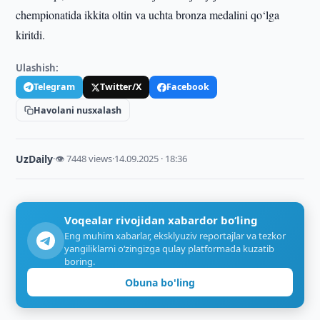
chempionatida ikkita oltin va uchta bronza medalini qo‘lga
kiritdi.
Ulashish:
Telegram
Twitter/X
Facebook
Havolani nusxalash
UzDaily
·
👁 7448 views
·
14.09.2025 · 18:36
Voqealar rivojidan xabardor bo‘ling
Eng muhim xabarlar, eksklyuziv reportajlar va tezkor
yangiliklarni o‘zingizga qulay platformada kuzatib
boring.
Obuna bo'ling