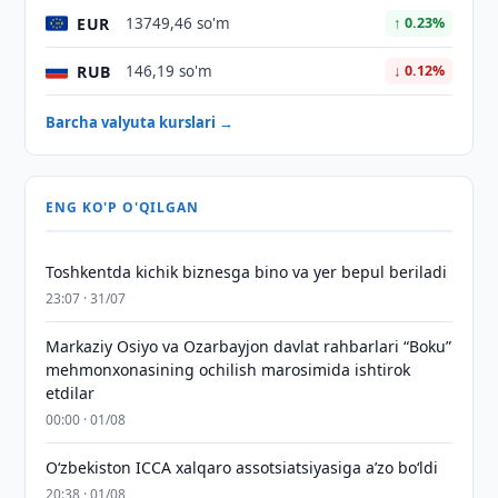
EUR
13749,46 so'm
↑ 0.23%
RUB
146,19 so'm
↓ 0.12%
Barcha valyuta kurslari →
ENG KO'P O'QILGAN
Toshkentda kichik biznesga bino va yer bepul beriladi
23:07 · 31/07
Markaziy Osiyo va Ozarbayjon davlat rahbarlari “Boku”
mehmonxonasining ochilish marosimida ishtirok
etdilar
00:00 · 01/08
O‘zbekiston ICCA xalqaro assotsiatsiyasiga aʼzo bo‘ldi
20:38 · 01/08