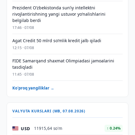
Prezident Oʻzbekistonda sunʼiy intellektni
rivojlantirishning yangi ustuvor yoʻnalishlarini
belgilab berdi
17:46 · 07/08
Agat Credit 50 mlrd so‘mlik kredit jalb qiladi
12:15 · 07/08
FIDE Samarqand shaxmat Olimpiadasi jamoalarini
tasdiqladi
11:45 · 07/08
Ko'proq yangiliklar →
VALYUTA KURSLARI (MB, 07.08.2026)
USD
11915,64 so'm
↑ 0.24%