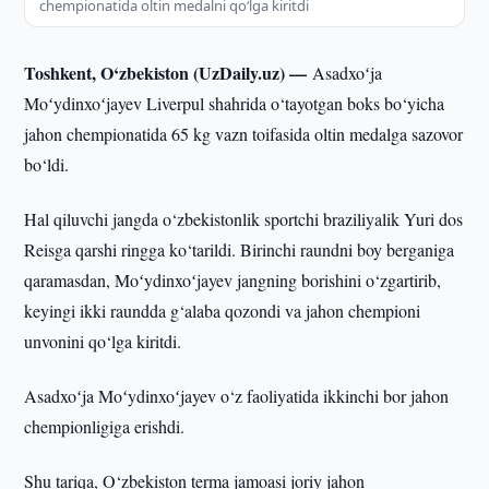
chempionatida oltin medalni qo‘lga kiritdi
Toshkent, O‘zbekiston (UzDaily.uz) —
Asadxoʻja
Moʻydinxoʻjayev Liverpul shahrida o‘tayotgan boks bo‘yicha
jahon chempionatida 65 kg vazn toifasida oltin medalga sazovor
bo‘ldi.
Hal qiluvchi jangda o‘zbekistonlik sportchi braziliyalik Yuri dos
Reisga qarshi ringga ko‘tarildi. Birinchi raundni boy berganiga
qaramasdan, Moʻydinxoʻjayev jangning borishini o‘zgartirib,
keyingi ikki raundda g‘alaba qozondi va jahon chempioni
unvonini qo‘lga kiritdi.
Asadxoʻja Moʻydinxoʻjayev o‘z faoliyatida ikkinchi bor jahon
chempionligiga erishdi.
Shu tariqa, O‘zbekiston terma jamoasi joriy jahon