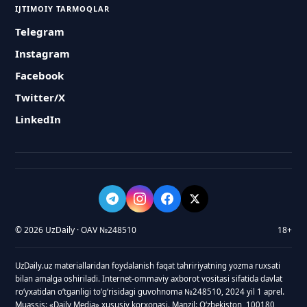
IJTIMOIY TARMOQLAR
Telegram
Instagram
Facebook
Twitter/X
LinkedIn
© 2026 UzDaily · OAV №248510
18+
UzDaily.uz materiallaridan foydalanish faqat tahririyatning yozma ruxsati
bilan amalga oshiriladi. Internet-ommaviy axborot vositasi sifatida davlat
roʻyxatidan oʻtganligi toʻgʻrisidagi guvohnoma №248510, 2024 yil 1 aprel.
Muassis: «Daily Media» xususiy korxonasi. Manzil: Oʻzbekiston, 100180,