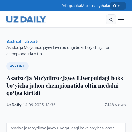
Infografika
Maxsus loyihalar
O'z
Bosh sahifa
Sport
›
›
Asadxoʻja Moʻydinxoʻjayev Liverpuldagi boks bo‘yicha jahon
chempionatida oltin …
SPORT
Asadxoʻja Moʻydinxoʻjayev Liverpuldagi boks
bo‘yicha jahon chempionatida oltin medalni
qo‘lga kiritdi
UzDaily
·
14.09.2025
·
18:36
·
7448 views
Asadxoʻja Moʻydinxoʻjayev Liverpuldagi boks bo‘yicha jahon