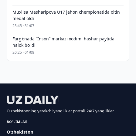
Muxlisa Masharipova U17 jahon chempionatida oltin
medal oldi
23:45 · 31/07
Farg‘onada “Inson” markazi xodimi hashar paytida
halok bo‘ldi
20:25 · 01/08
O'zbekistonning yetakchi yangiliklar portali. 24/7 yangiliklar.
BO'LIMLAR
O‘zbekiston