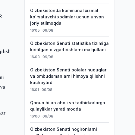
Oʻzbekistonda kommunal xizmat
 &
koʻrsatuvchi xodimlar uchun unvon
joriy etilmoqda
16:05 · 09/08
Oʻzbekiston Senati statistika tizimiga
kiritilgan oʻzgartirishlarni maʼqulladi
ilish
16:03 · 09/08
Oʻzbekiston Senati bolalar huquqlari
ni
va ombudsmanlarni himoya qilishni
kuchaytirdi
 va
16:01 · 09/08
Qonun bilan aholi va tadbirkorlarga
qulayliklar yaratilmoqda
ktr
16:00 · 09/08
Oʻzbekiston Senati nogironlarni