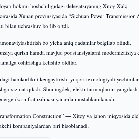
loyati hokimi boshchiligidagi delegatsiyaning Xitoy Xalq
 doirasida Xunan provinsiyasida “Sichuan Power Transmission
i bilan uchrashuv bo‘lib o‘tdi.
monaviylashtirish bo‘yicha aniq qadamlar belgilab olindi.
nsiya qurish hamda mavjud podstansiyalarni modernizatsiya q
 amalga oshirishga kelishib oldilar.
dagi hamkorlikni kengaytirish, yuqori texnologiyali yechimlar
ishga xizmat qiladi. Shuningdek, elektr tarmoqlarini yangilash
energetika infratuzilmasi yana-da mustahkamlanadi.
ansformation Construction” — Xitoy va jahon miqyosida ele
takchi kompaniyalardan biri hisoblanadi.