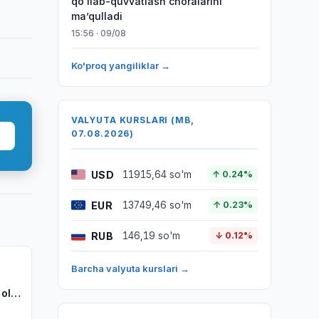
qoʻllab-quvvatlash choralarini
maʼqulladi
15:56 · 09/08
Ko'proq yangiliklar →
VALYUTA KURSLARI (MB,
07.08.2026)
USD
11915,64 so'm
↑ 0.24%
EUR
13749,46 so'm
↑ 0.23%
RUB
146,19 so'm
↓ 0.12%
Barcha valyuta kurslari →
 olib