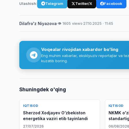
Ulashish:
Telegram
Twitter/X
Facebook
Dilafro'z Niyazova
·
👁 1605 views
·
27.10.2025 · 11:45
Voqealar rivojidan xabardor bo‘ling
Eng muhim xabarlar, eksklyuziv reportajlar va tez
kuzatib boring.
Shuningdek o'qing
IQTISOD
IQTISOD
Sherzod Xodjayev O‘zbekiston
NKMK o'zi
energetika vaziri etib tayinlandi
standartig
27/07/2026
06/08/202