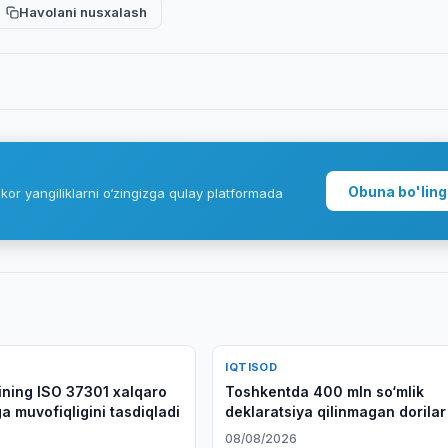
Havolani nusxalash
Obuna bo'ling
kor yangiliklarni o‘zingizga qulay platformada
IQTISOD
ning ISO 37301 xalqaro
Toshkentda 400 mln so‘mlik
a muvofiqligini tasdiqladi
deklaratsiya qilinmagan dorilar
qo‘yildi
6
08/08/2026