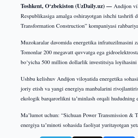
Toshkent, O‘zbekiston (UzDaily.uz) —
Andijon vi
Respublikasiga amalga oshirayotgan ishchi tashrifi
Transformation Construction” kompaniyasi rahbariyat
Muzokaralar davomida energetika infratuzilmasini za
Tomonlar 200 megavatt quvvatga ega gidroelektrosta
bo‘yicha 500 million dollarlik investitsiya loyihasini
Ushbu kelishuv Andijon viloyatida energetika sohasi
joriy etish va yangi energiya manbalarini rivojlantir
ekologik barqarorlikni taʼminlash orqali hududning 
Maʼlumot uchun: “Sichuan Power Transmission & Tr
energiya taʼminoti sohasida faoliyat yuritayotgan ye