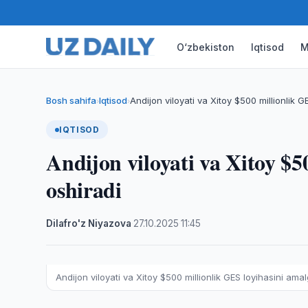
O‘zbekiston
Iqtisod
M
Bosh sahifa
Iqtisod
Andijon viloyati va Xitoy $500 millionlik G
›
›
IQTISOD
Andijon viloyati va Xitoy $5
oshiradi
Dilafro'z Niyazova
·
27.10.2025
·
11:45
Andijon viloyati va Xitoy $500 millionlik GES loyihasini ama