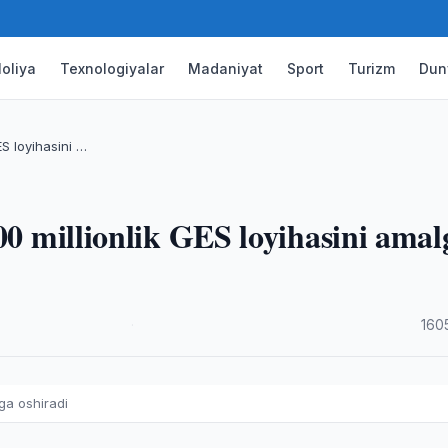
oliya
Texnologiyalar
Madaniyat
Sport
Turizm
Dun
ES loyihasini …
00 millionlik GES loyihasini amal
·
160
lga oshiradi