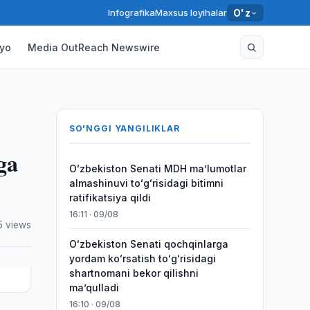
Infografika
Maxsus loyihalar
O'z
yo
Media OutReach Newswire
SO'NGGI YANGILIKLAR
ga
Oʻzbekiston Senati MDH maʼlumotlar
almashinuvi toʻgʻrisidagi bitimni
ratifikatsiya qildi
16:11 · 09/08
5 views
Oʻzbekiston Senati qochqinlarga
yordam koʻrsatish toʻgʻrisidagi
shartnomani bekor qilishni
maʼqulladi
16:10 · 09/08