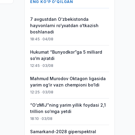
ENG KO'P O'QILGAN
7 avgustdan O‘zbekistonda
hayvonlarni ro‘yxatdan o‘tkazish
boshlanadi
18:45 · 04/08
Hukumat “Bunyodkor”ga 5 milliard
so‘m ajratdi
12:45 · 03/08
Mahmud Murodov Oktagon ligasida
yarim og‘ir vazn chempioni bo‘ldi
12:25 · 03/08
“O‘zMIJ”ning yarim yillik foydasi 2,1
trillion so‘mga yetdi
18:10 · 03/08
Samarkand-2028 giperspektral