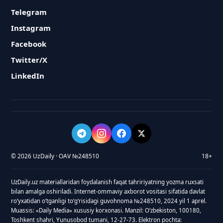
Telegram
Instagram
Facebook
Twitter/X
LinkedIn
© 2026 UzDaily · OAV №248510
18+
UzDaily.uz materiallaridan foydalanish faqat tahririyatning yozma ruxsati
bilan amalga oshiriladi. Internet-ommaviy axborot vositasi sifatida davlat
roʻyxatidan oʻtganligi toʻgʻrisidagi guvohnoma №248510, 2024 yil 1 aprel.
Muassis: «Daily Media» xususiy korxonasi. Manzil: Oʻzbekiston, 100180,
Toshkent shahri, Yunusobod tumani, 12-27-73. Elektron pochta: