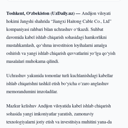
Toshkent, O‘zbekiston (UzDaily.uz) —
Andijon viloyati
hokimi Jangshi shahrida “Jiangxi Haitong Cable Co., Ltd”
kompaniyasi rahbari bilan uchrashuv o‘tkazdi. Suhbat
davomida kabel ishlab chiqarish sohasidagi hamkorlikni
mustahkamlash, qo‘shma investitsion loyihalarni amalga
oshirish va yangi ishlab chiqarish quvvatlarini yo‘lga qo‘yish
masalalari muhokama qilindi.
Uchrashuv yakunida tomonlar turli kuchlanishdagi kabellar
ishlab chiqarishni tashkil etish bo‘yicha o‘zaro anglashuv
memorandumini imzoladilar.
Mazkur kelishuv Andijon viloyatida kabel ishlab chiqarish
sohasida yangi imkoniyatlar yaratish, zamonaviy
texnologiyalarni joriy etish va investitsiya muhitini yana-da