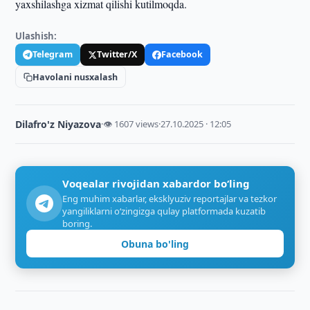
yaxshilashga xizmat qilishi kutilmoqda.
Ulashish:
Telegram
Twitter/X
Facebook
Havolani nusxalash
Dilafro'z Niyazova
·
👁 1607 views
·
27.10.2025 · 12:05
Voqealar rivojidan xabardor bo‘ling
Eng muhim xabarlar, eksklyuziv reportajlar va tezkor
yangiliklarni o‘zingizga qulay platformada kuzatib
boring.
Obuna bo'ling