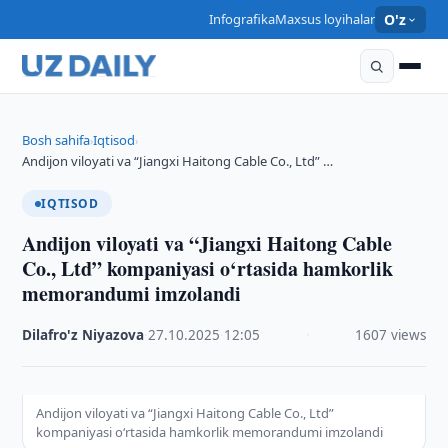
Infografika
Maxsus loyihalar
O'z
Bosh sahifa
Iqtisod
›
›
Andijon viloyati va “Jiangxi Haitong Cable Co., Ltd” …
IQTISOD
Andijon viloyati va “Jiangxi Haitong Cable
Co., Ltd” kompaniyasi o‘rtasida hamkorlik
memorandumi imzolandi
Dilafro'z Niyazova
·
27.10.2025
·
12:05
·
1607 views
Andijon viloyati va “Jiangxi Haitong Cable Co., Ltd”
kompaniyasi o‘rtasida hamkorlik memorandumi imzolandi