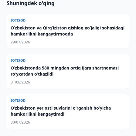
Shuningdek o'qing
IQTISOD
Oʻzbekiston va Qirgʻiziston qishloq xoʻjaligi sohasidagi
hamkorlikni kengaytirmoqda
29/07/2026
IQTISOD
O‘zbekistonda 580 mingdan ortiq ijara shartnomasi
ro‘yxatdan o‘tkazildi
01/08/2026
IQTISOD
Oʻzbekiston yer osti suvlarini oʻrganish boʻyicha
hamkorlikni kengaytiradi
30/07/2026