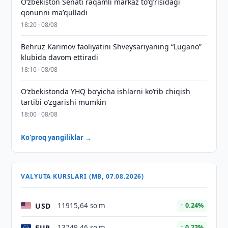
Oʻzbekiston Senati raqamli markaz toʻgʻrisidagi
qonunni maʼqulladi
18:20 · 08/08
Behruz Karimov faoliyatini Shveysariyaning “Lugano”
klubida davom ettiradi
18:10 · 08/08
O‘zbekistonda YHQ bo‘yicha ishlarni ko‘rib chiqish
tartibi o‘zgarishi mumkin
18:00 · 08/08
Ko'proq yangiliklar →
VALYUTA KURSLARI (MB, 07.08.2026)
USD
11915,64 so'm
↑ 0.24%
EUR
13749,46 so'm
↑ 0.23%