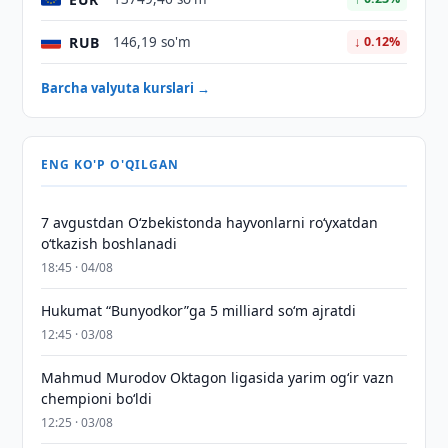
RUB
146,19 so'm
↓ 0.12%
Barcha valyuta kurslari →
ENG KO'P O'QILGAN
7 avgustdan O‘zbekistonda hayvonlarni ro‘yxatdan
o‘tkazish boshlanadi
18:45 · 04/08
Hukumat “Bunyodkor”ga 5 milliard so‘m ajratdi
12:45 · 03/08
Mahmud Murodov Oktagon ligasida yarim og‘ir vazn
chempioni bo‘ldi
12:25 · 03/08