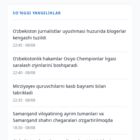
SO'NGGI YANGILIKLAR
O‘zbekiston Jurnalistlar uyushmasi huzurida blogerlar
kengashi tuzildi
22:45 · 08/08
O‘zbekistonlik hakamlar Osiyo Chempionlar ligasi
saralash o‘yinlarini boshqaradi
22:40 · 08/08
Mirziyoyev quruvchilarni kasb bayrami bilan
tabrikladi
22:35 · 08/08
Samarqand viloyatining ayrim tumanlari va
Samarqand shahri chegaralari oʻzgartirilmoqda
18:30 · 08/08