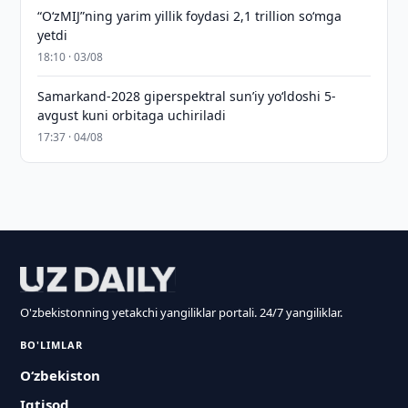
“O‘zMIJ”ning yarim yillik foydasi 2,1 trillion so‘mga
yetdi
18:10 · 03/08
Samarkand-2028 giperspektral sun’iy yo‘ldoshi 5-
avgust kuni orbitaga uchiriladi
17:37 · 04/08
O'zbekistonning yetakchi yangiliklar portali. 24/7 yangiliklar.
BO'LIMLAR
O‘zbekiston
Iqtisod