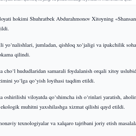
iloyati hokimi Shuhratbek Abdurahmonov Xitoyning «Shansan
ldi.
 yo‘nalishlari, jumladan, qishloq xo‘jaligi va ipakchilik soh
okama qilindi.
 cho‘l hududlaridan samarali foydalanish orqali xitoy uslubi
zimini yo‘lga qo‘yish loyihasi taqdim etildi.
hirilishi viloyatda qo‘shimcha ish o‘rinlari yaratish, aholi
kologik muhitni yaxshilashga xizmat qilishi qayd etildi.
naviy texnologiyalar va xalqaro tajribani joriy etish masalal