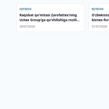
IQTISOD
IQTISOD
Raqobat qo‘mitasi Zarofattex‘ning
O‘zbekist
Uztex Group‘ga qo‘shilishiga rozilik
biznes-fo
berdi
ko‘rmoqd
29/07/2026
31/07/2026