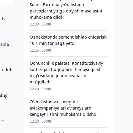
Sian – Farg‘ona yo‘nalishida
parvozlarni yo‘lga qo‘yish masalasini
muhokama qildi
 E-
22:30 · 06/08
O‘zbekistonda sement ishlab chiqarish
asida
10,1 mln tonnaga yetdi
22:25 · 06/08
Qonunchilik palatasi Konstitutsiyaviy
da dub
sud orqali huquqlarni himoya qilish
to'g'risidagi qonun loyihasini
ma'qulladi
22:20 · 06/08
ning
Oʻzbekiston va Loong Air
aviakompaniyalari aviareyslarni
kengaytirishni muhokama qilishdi
ari
22:20 · 06/08