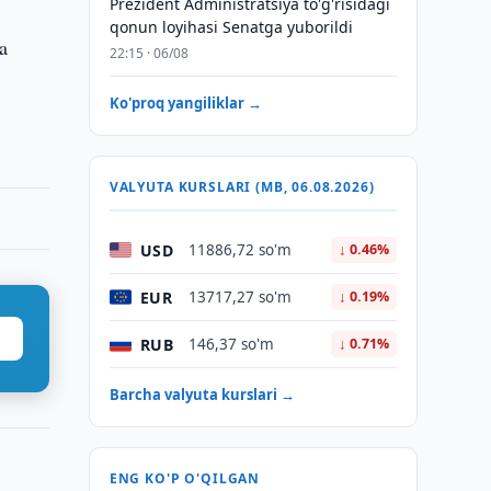
Prezident Administratsiya to'g'risidagi
qonun loyihasi Senatga yuborildi
va
22:15 · 06/08
Ko'proq yangiliklar →
VALYUTA KURSLARI (MB, 06.08.2026)
USD
11886,72 so'm
↓ 0.46%
EUR
13717,27 so'm
↓ 0.19%
RUB
146,37 so'm
↓ 0.71%
Barcha valyuta kurslari →
ENG KO'P O'QILGAN