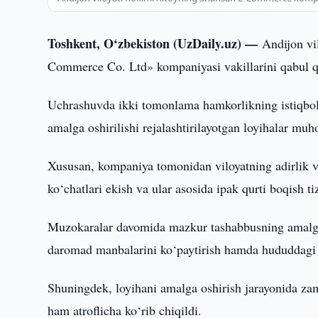
Toshkent, O‘zbekiston (UzDaily.uz) —
Andijon v
Commerce Co. Ltd» kompaniyasi vakillarini qabul qi
Uchrashuvda ikki tomonlama hamkorlikning istiqbolli
amalga oshirilishi rejalashtirilayotgan loyihalar muh
Xususan, kompaniya tomonidan viloyatning adirlik va
ko‘chatlari ekish va ular asosida ipak qurti boqish ti
Muzokaralar davomida mazkur tashabbusning amalga os
daromad manbalarini ko‘paytirish hamda hududdagi e
Shuningdek, loyihani amalga oshirish jarayonida zamo
ham atroflicha ko‘rib chiqildi.