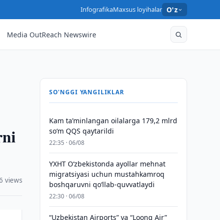
Infografika
Maxsus loyihalar
O'z
Media OutReach Newswire
SO'NGGI YANGILIKLAR
Kam taʼminlangan oilalarga 179,2 mlrd
rni
so‘m QQS qaytarildi
22:35 · 06/08
YXHT O‘zbekistonda ayollar mehnat
migratsiyasi uchun mustahkamroq
6 views
boshqaruvni qo‘llab-quvvatlaydi
22:30 · 06/08
“Uzbekistan Airports” va “Loong Air”