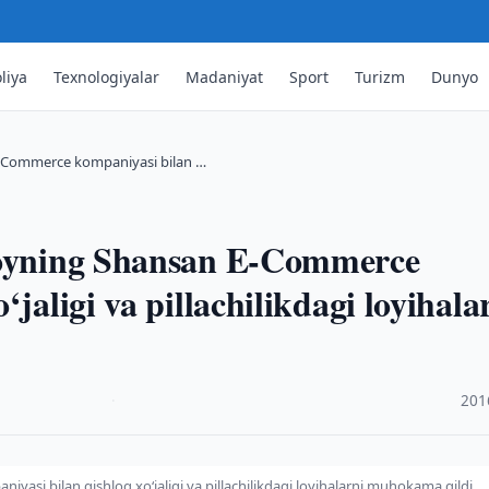
liya
Texnologiyalar
Madaniyat
Sport
Turizm
Dunyo
 E-Commerce kompaniyasi bilan …
itoyning Shansan E-Commerce
jaligi va pillachilikdagi loyihala
·
201
asi bilan qishloq xo‘jaligi va pillachilikdagi loyihalarni muhokama qildi