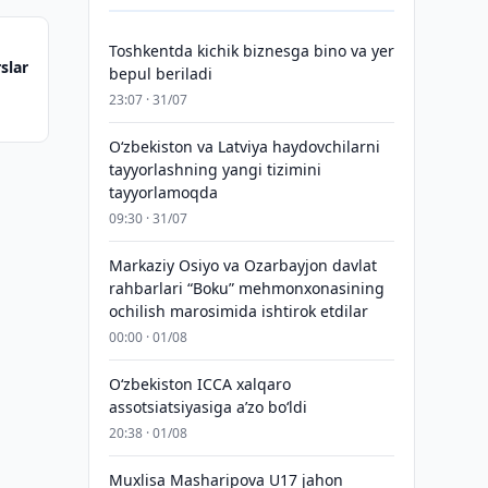
Toshkentda kichik biznesga bino va yer
slar
bepul beriladi
23:07 · 31/07
Oʻzbekiston va Latviya haydovchilarni
tayyorlashning yangi tizimini
tayyorlamoqda
09:30 · 31/07
Markaziy Osiyo va Ozarbayjon davlat
rahbarlari “Boku” mehmonxonasining
ochilish marosimida ishtirok etdilar
00:00 · 01/08
O‘zbekiston ICCA xalqaro
assotsiatsiyasiga aʼzo bo‘ldi
20:38 · 01/08
Muxlisa Masharipova U17 jahon