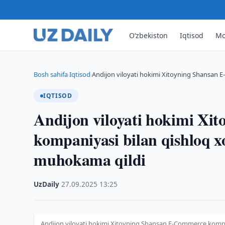
O‘zbekiston
Iqtisod
Mo
Bosh sahifa
Iqtisod
Andijon viloyati hokimi Xitoyning Shansan
›
›
IQTISOD
Andijon viloyati hokimi X
kompaniyasi bilan qishloq xo‘
muhokama qildi
UzDaily
·
27.09.2025
·
13:25
Andijon viloyati hokimi Xitoyning Shansan E-Commerce kompaniy