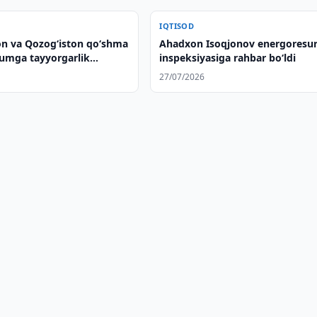
IQTISOD
on va Qozog‘iston qo‘shma
Ahadxon Isoqjonov energoresur
rumga tayyorgarlik
inspeksiyasiga rahbar bo‘ldi
a
27/07/2026