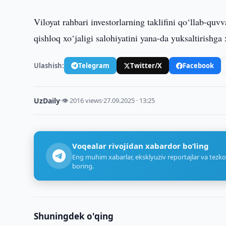
Viloyat rahbari investorlarning taklifini qo‘llab-quv
qishloq xo‘jaligi salohiyatini yana-da yuksaltirishga 
Ulashish:
Telegram
Twitter/X
Facebook
UzDaily
·
👁 2016 views
·
27.09.2025 · 13:25
Voqealar rivojidan xabardor bo‘ling
Eng muhim xabarlar, eksklyuziv reportajlar va tezko
boring.
Shuningdek o'qing