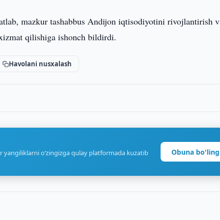
vatlab, mazkur tashabbus Andijon iqtisodiyotini rivojlantirish 
xizmat qilishiga ishonch bildirdi.
Havolani nusxalash
Obuna bo'ling
r yangiliklarni o‘zingizga qulay platformada kuzatib