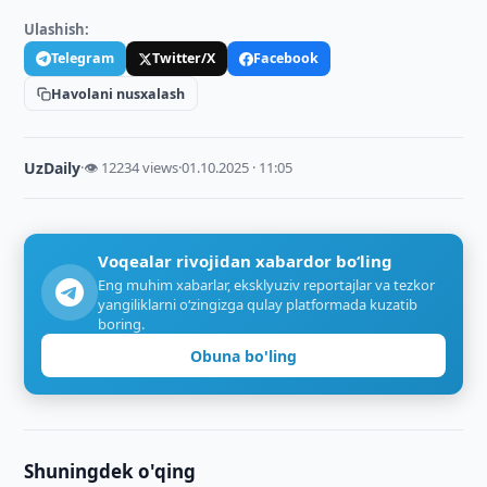
Ulashish:
Telegram
Twitter/X
Facebook
Havolani nusxalash
UzDaily
·
👁 12234 views
·
01.10.2025 · 11:05
Voqealar rivojidan xabardor bo‘ling
Eng muhim xabarlar, eksklyuziv reportajlar va tezkor
yangiliklarni o‘zingizga qulay platformada kuzatib
boring.
Obuna bo'ling
Shuningdek o'qing