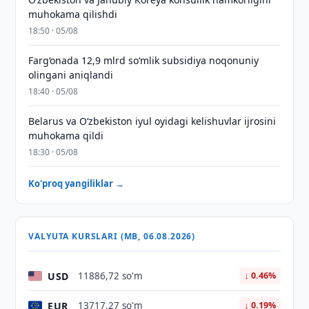
muhokama qilishdi
18:50 · 05/08
Farg‘onada 12,9 mlrd so‘mlik subsidiya noqonuniy
olingani aniqlandi
18:40 · 05/08
Belarus va O‘zbekiston iyul oyidagi kelishuvlar ijrosini
muhokama qildi
18:30 · 05/08
Ko'proq yangiliklar →
VALYUTA KURSLARI (MB, 06.08.2026)
USD
11886,72 so'm
↓ 0.46%
EUR
13717,27 so'm
↓ 0.19%