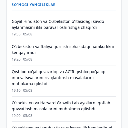
SO'NGGI YANGILIKLAR
Goyal Hindiston va Oʻzbekiston oʻrtasidagi savdo
aylanmasini ikki baravar oshirishga chaqirdi
19:30 · 05/08
O'zbekiston va Italiya qurilish sohasidagi hamkorlikni
kengaytiradi
19:20 · 05/08
Qishloq xo'jaligi vazirligi va ACIR qishloq xo'jaligi
innovatsiyalarini rivojlantirish masalalarini
muhokama qilishdi
19:10 · 05/08
Oʻzbekiston va Harvard Growth Lab ayollarni qoʻllab-
quvvatlash masalalarini muhokama qilishdi
19:00 · 05/08
Oʻzbekiston va Janubiy Koreya konsullik hamkorligini