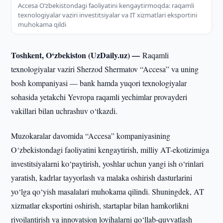
Accesa O‘zbekistondagi faoliyatini kengaytirmoqda: raqamli
texnologiyalar vaziri investitsiyalar va IT xizmatlari eksportini
muhokama qildi
Toshkent, O‘zbekiston (UzDaily.uz) —
Raqamli
texnologiyalar vaziri Sherzod Shermatov “Accesa” va uning
bosh kompaniyasi — bank hamda yuqori texnologiyalar
sohasida yetakchi Yevropa raqamli yechimlar provayderi
vakillari bilan uchrashuv o‘tkazdi.
Muzokaralar davomida “Accesa” kompaniyasining
O‘zbekistondagi faoliyatini kengaytirish, milliy AT-ekotizimiga
investitsiyalarni ko‘paytirish, yoshlar uchun yangi ish o‘rinlari
yaratish, kadrlar tayyorlash va malaka oshirish dasturlarini
yo‘lga qo‘yish masalalari muhokama qilindi. Shuningdek, AT
xizmatlar eksportini oshirish, startaplar bilan hamkorlikni
rivojlantirish va innovatsion loyihalarni qo‘llab-quvvatlash