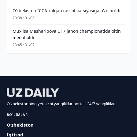
O‘zbekiston ICCA xalqaro assotsiatsiyasiga aʼzo bo‘ldi
20:38 · 01/08
Muxlisa Masharipova U17 jahon chempionatida oltin
medal oldi
23:45 · 31/07
O'zbekistonning yetakchi yangiliklar portali. 24/7 yangiliklar.
BO'LIMLAR
O‘zbekiston
Iqtisod