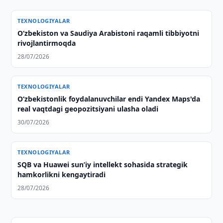
TEXNOLOGIYALAR
Oʻzbekiston va Saudiya Arabistoni raqamli tibbiyotni
rivojlantirmoqda
28/07/2026
TEXNOLOGIYALAR
O‘zbekistonlik foydalanuvchilar endi Yandex Maps'da
real vaqtdagi geopozitsiyani ulasha oladi
30/07/2026
TEXNOLOGIYALAR
SQB va Huawei sun’iy intellekt sohasida strategik
hamkorlikni kengaytiradi
28/07/2026