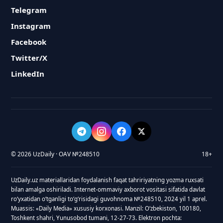
Telegram
Instagram
Facebook
Twitter/X
LinkedIn
© 2026 UzDaily · OAV №248510
18+
UzDaily.uz materiallaridan foydalanish faqat tahririyatning yozma ruxsati
bilan amalga oshiriladi. Internet-ommaviy axborot vositasi sifatida davlat
roʻyxatidan oʻtganligi toʻgʻrisidagi guvohnoma №248510, 2024 yil 1 aprel.
Muassis: «Daily Media» xususiy korxonasi. Manzil: Oʻzbekiston, 100180,
Toshkent shahri, Yunusobod tumani, 12-27-73. Elektron pochta: