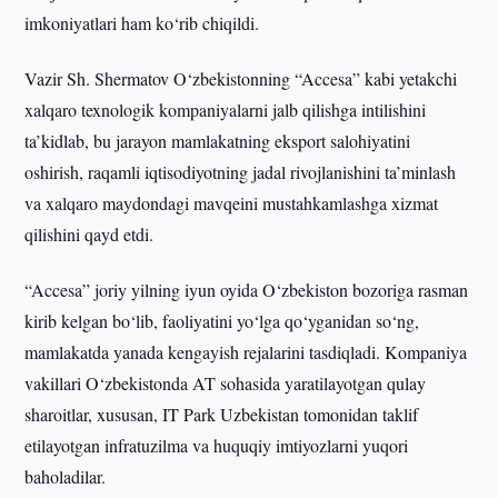
imkoniyatlari ham ko‘rib chiqildi.
Vazir Sh. Shermatov O‘zbekistonning “Accesa” kabi yetakchi
xalqaro texnologik kompaniyalarni jalb qilishga intilishini
ta’kidlab, bu jarayon mamlakatning eksport salohiyatini
oshirish, raqamli iqtisodiyotning jadal rivojlanishini ta’minlash
va xalqaro maydondagi mavqeini mustahkamlashga xizmat
qilishini qayd etdi.
“Accesa” joriy yilning iyun oyida O‘zbekiston bozoriga rasman
kirib kelgan bo‘lib, faoliyatini yo‘lga qo‘yganidan so‘ng,
mamlakatda yanada kengayish rejalarini tasdiqladi. Kompaniya
vakillari O‘zbekistonda AT sohasida yaratilayotgan qulay
sharoitlar, xususan, IT Park Uzbekistan tomonidan taklif
etilayotgan infratuzilma va huquqiy imtiyozlarni yuqori
baholadilar.