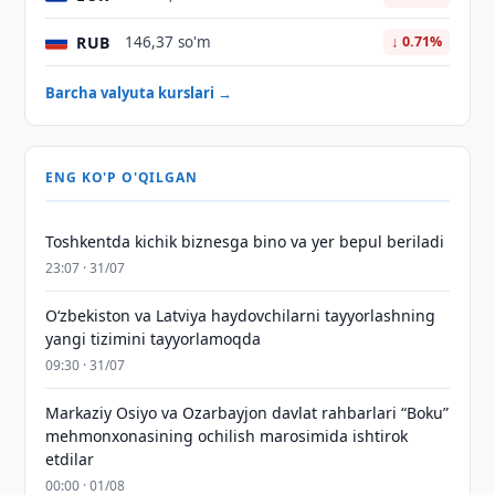
RUB
146,37 so'm
↓ 0.71%
Barcha valyuta kurslari →
ENG KO'P O'QILGAN
Toshkentda kichik biznesga bino va yer bepul beriladi
23:07 · 31/07
Oʻzbekiston va Latviya haydovchilarni tayyorlashning
yangi tizimini tayyorlamoqda
09:30 · 31/07
Markaziy Osiyo va Ozarbayjon davlat rahbarlari “Boku”
mehmonxonasining ochilish marosimida ishtirok
etdilar
00:00 · 01/08