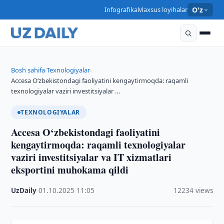
Infografika
Maxsus loyihalar
O'z
Bosh sahifa
Texnologiyalar
›
›
Accesa O‘zbekistondagi faoliyatini kengaytirmoqda: raqamli
texnologiyalar vaziri investitsiyalar …
TEXNOLOGIYALAR
Accesa O‘zbekistondagi faoliyatini
kengaytirmoqda: raqamli texnologiyalar
vaziri investitsiyalar va IT xizmatlari
eksportini muhokama qildi
UzDaily
·
01.10.2025
·
11:05
·
12234 views