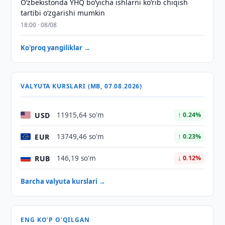
O‘zbekistonda YHQ bo‘yicha ishlarni ko‘rib chiqish
tartibi o‘zgarishi mumkin
18:00 · 08/08
Ko'proq yangiliklar →
VALYUTA KURSLARI (MB, 07.08.2026)
USD
11915,64 so'm
↑ 0.24%
EUR
13749,46 so'm
↑ 0.23%
RUB
146,19 so'm
↓ 0.12%
Barcha valyuta kurslari →
ENG KO'P O'QILGAN