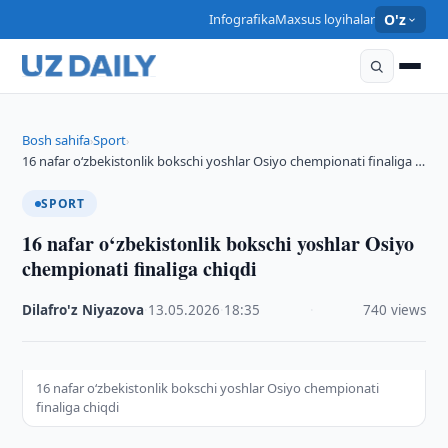
Infografika
Maxsus loyihalar
O'z
Bosh sahifa
Sport
›
›
16 nafar o‘zbekistonlik bokschi yoshlar Osiyo chempionati finaliga …
SPORT
16 nafar o‘zbekistonlik bokschi yoshlar Osiyo
chempionati finaliga chiqdi
Dilafro'z Niyazova
·
13.05.2026
·
18:35
·
740 views
16 nafar o‘zbekistonlik bokschi yoshlar Osiyo chempionati
finaliga chiqdi