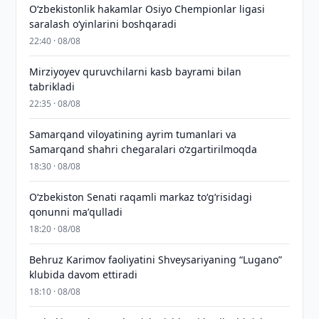
O‘zbekistonlik hakamlar Osiyo Chempionlar ligasi
saralash o‘yinlarini boshqaradi
22:40 · 08/08
Mirziyoyev quruvchilarni kasb bayrami bilan
tabrikladi
22:35 · 08/08
Samarqand viloyatining ayrim tumanlari va
Samarqand shahri chegaralari oʻzgartirilmoqda
18:30 · 08/08
Oʻzbekiston Senati raqamli markaz toʻgʻrisidagi
qonunni maʼqulladi
18:20 · 08/08
Behruz Karimov faoliyatini Shveysariyaning “Lugano”
klubida davom ettiradi
18:10 · 08/08