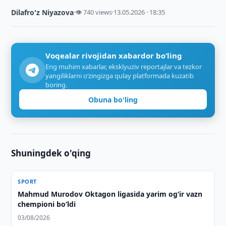
Dilafro'z Niyazova
·
👁 740 views
·
13.05.2026 · 18:35
Voqealar rivojidan xabardor bo‘ling
Eng muhim xabarlar, eksklyuziv reportajlar va tezkor
yangiliklarni o‘zingizga qulay platformada kuzatib
boring.
Obuna bo'ling
Shuningdek o'qing
SPORT
Mahmud Murodov Oktagon ligasida yarim og‘ir vazn
chempioni bo‘ldi
03/08/2026