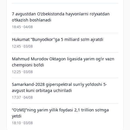
7 avgustdan O‘zbekistonda hayvonlarni ro‘yxatdan
o‘tkazish boshlanadi
18:45 · 04/08
Hukumat “Bunyodkor”ga 5 milliard so‘m ajratdi
12:45 · 03/08
Mahmud Murodov Oktagon ligasida yarim og‘ir vazn
chempioni bo‘ldi
12:25 · 03/08
Samarkand-2028 giperspektral sun’iy yo‘ldoshi 5-
avgust kuni orbitaga uchiriladi
17:37 · 04/08
“O‘zMIJ”ning yarim yillik foydasi 2,1 trillion so‘mga
yetdi
18:10 · 03/08