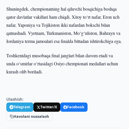
Shuningdek, chempionatning hal qiluvchi bosqichiga boshqa
qator davlatlar vakillari ham chiqdi. Xitoy to‘rt nafar, Eron uch
nafar, Yaponiya va Tojikiston ikki nafardan bokschi bilan
qatnashadi. Vyetnam, Turkmaniston, Mo‘g‘uliston, Bahrayn va
Iordaniya terma jamoalari esa finalda bittadan ishtirokchiga ega.
Toshkentdagi musobaqa final janglari bilan davom etadi va
unda o‘smirlar o‘rtasidagi Osiyo chempionati medallari uchun
kurash olib boriladi.
Ulashish:
Telegram
Twitter/X
Facebook
Havolani nusxalash