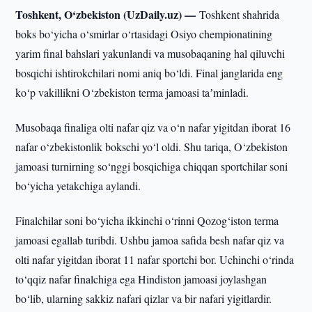
Toshkent, O‘zbekiston (UzDaily.uz) —
Toshkent shahrida
boks bo‘yicha o‘smirlar o‘rtasidagi Osiyo chempionatining
yarim final bahslari yakunlandi va musobaqaning hal qiluvchi
bosqichi ishtirokchilari nomi aniq bo‘ldi. Final janglarida eng
ko‘p vakillikni O‘zbekiston terma jamoasi taʼminladi.
Musobaqa finaliga olti nafar qiz va o‘n nafar yigitdan iborat 16
nafar o‘zbekistonlik bokschi yo‘l oldi. Shu tariqa, O‘zbekiston
jamoasi turnirning so‘nggi bosqichiga chiqqan sportchilar soni
bo‘yicha yetakchiga aylandi.
Finalchilar soni bo‘yicha ikkinchi o‘rinni Qozog‘iston terma
jamoasi egallab turibdi. Ushbu jamoa safida besh nafar qiz va
olti nafar yigitdan iborat 11 nafar sportchi bor. Uchinchi o‘rinda
to‘qqiz nafar finalchiga ega Hindiston jamoasi joylashgan
bo‘lib, ularning sakkiz nafari qizlar va bir nafari yigitlardir.