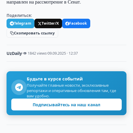
направлен на рассмотрение в Сенат.
Поделиться:
Telegram
Twitter/X
Facebook
Скопировать ссылку
UzDaily
·
👁 1842 views
·
09.09.2025 · 12:37
Будьте в курсе событий
Получайте главные новости, эксклюзивные
репортажи и оперативные обновления там, где
вам удобно.
Подписывайтесь на наш канал