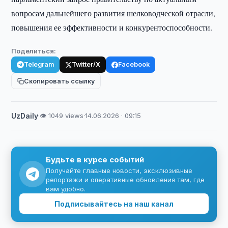
вопросам дальнейшего развития шелководческой отрасли,
повышения ее эффективности и конкурентоспособности.
Поделиться:
Telegram
Twitter/X
Facebook
Скопировать ссылку
UzDaily
·
👁 1049 views
·
14.06.2026 · 09:15
Будьте в курсе событий
Получайте главные новости, эксклюзивные
репортажи и оперативные обновления там, где
вам удобно.
Подписывайтесь на наш канал