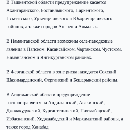
В Ташкентской области предупреждение касается
Ахангаранского, Бостанлыкского, Паркентского,
Пскентского, Уртачирчикского и Юкоричирчикского
районов, а также городов Ангрен и Алмалык.
В Наманганской области возможны селе-паводковые
явления в Папском, Касансайском, Чартакском, Чустском,
Наманганском и Янгикурганском районах.
В Ферганской области в зоне риска находятся Сохский,
Шахимарданский, Ферганский и Бешарыкский районы.
В Андижанской области предупреждение
распространяется на Андижанский, Асакинский,
Джалакудукский, Кургантепинский, Пахтаабадский,
Избасканский, Ходжаабадский и Мархаматский районы, а
также город Ханабад.