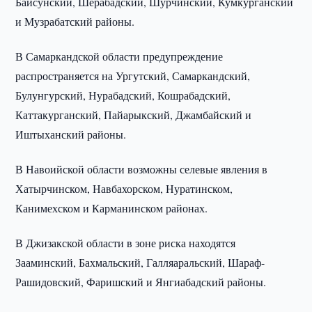
Байсунский, Шерабадский, Шурчинский, Кумкурганский
и Музрабатский районы.
В Самаркандской области предупреждение
распространяется на Ургутский, Самаркандский,
Булунгурский, Нурабадский, Кошрабадский,
Каттакурганский, Пайарыкский, Джамбайский и
Иштыханский районы.
В Навоийской области возможны селевые явления в
Хатырчинском, Навбахорском, Нуратинском,
Канимехском и Карманинском районах.
В Джизакской области в зоне риска находятся
Зааминский, Бахмальский, Галляаральский, Шараф-
Рашидовский, Фаришский и Янгиабадский районы.