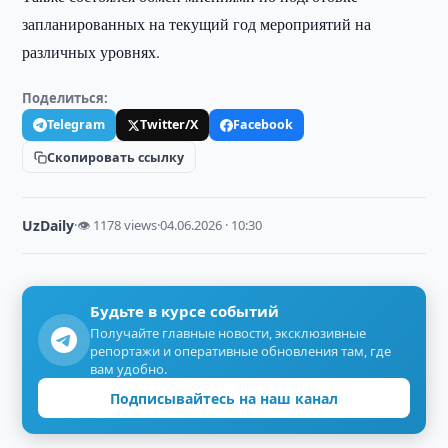
запланированных на текущий год мероприятий на
различных уровнях.
Поделиться:
Telegram
Twitter/X
Facebook
Скопировать ссылку
UzDaily
·
👁 1178 views
·
04.06.2026 · 10:30
Будьте в курсе событий
Получайте главные новости, эксклюзивные
репортажи и оперативные обновления там, где
вам удобно.
Подписывайтесь на наш канал