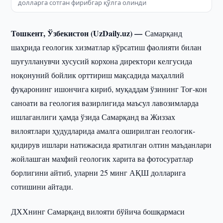
долларга сотган фирибгар қўлга олинди
Тошкент, Ўзбекистон (UzDaily.uz) —
Самарқанд
шаҳрида геологик хизматлар кўрсатиш фаолияти билан
шуғулланувчи хусусий корхона директори келгусида
ноқонуний бойлик орттириш мақсадида маҳаллий
фуқаронинг ишончига кириб, муқаддам ўзининг Тоғ-кон
саноати ва геология вазирлигида маъсул лавозимларда
ишлаганлиги ҳамда ўзида Самарқанд ва Жиззах
вилоятлари ҳудудларида амалга оширилган геологик-
қидирув ишлари натижасида яратилган олтин маъданлари
жойлашган махфий геологик харита ва фотосуратлар
борлигини айтиб, уларни 25 минг АҚШ долларига
сотишини айтади.
ДХХнинг Самарқанд вилояти бўйича бошқармаси