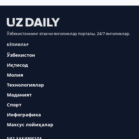
Ўзбекистоннинг етакчи янгиликлар порталы. 24/7 янгиликлар.
БЎЛИМЛАР
Ўзбекистон
Иқтисод
Молия
Технологиялар
Маданият
Спорт
Инфографика
Махсус лойиҳалар
БИЗ ҲАҚИМИЗДА