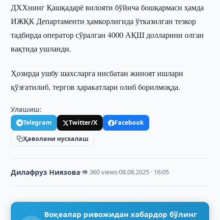
ДХХнинг Қашқадарё вилояти бўйича бошқармаси ҳамда
ИЖҚК Департаменти ҳамкорлигида ўтказилган тезкор
тадбирда оператор сўралган 4000 АҚШ долларини олган
вақтида ушланди.
Ҳозирда ушбу шахсларга нисбатан жиноят ишлари
қўзғатилиб, тергов ҳаракатлари олиб борилмоқда.
Улашиш:
Telegram
Twitter/X
Facebook
Ҳаволани нусхалаш
Дилафруз Ниязова
·
👁 360 views
·
08.08.2025 · 16:05
Воқеалар ривожидан хабардор бўлинг