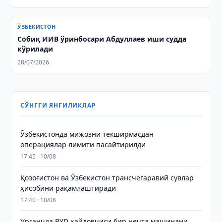
ЎЗБЕКИСТОН
Собиқ ИИВ ўринбосари Абдуллаев иши судда
кўрилади
28/07/2026
СЎНГГИ ЯНГИЛИКЛАР
Ўзбекистонда мижозни текширмасдан
операциялар лимити пасайтирилди
17:45 · 10/08
Қозоғистон ва Ўзбекистон трансчегаравий сувлар
ҳисобини рақамлаштиради
17:40 · 10/08
Урганчда BYD ҳайдовчиси бир нечта машинани