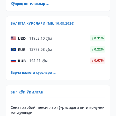
Кўпроқ янгиликлар →
ВАЛЮТА КУРСЛАРИ (МБ, 10.08.2026)
USD
11952.10 сўм
↑ 0.31%
EUR
13779.58 сўм
↑ 0.22%
RUB
145.21 сўм
↓ 0.67%
Барча валюта курслари →
ЭНГ КЎП ЎҚИЛГАН
Сенат ҳарбий пенсиялар тўғрисидаги янги қонунни
маъқуллади