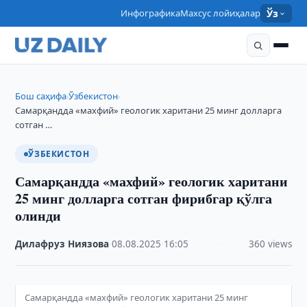
Инфографика
Махсус лойиҳалар
Ўз
Бош саҳифа
Ўзбекистон
›
›
Самарқандда «махфий» геологик харитани 25 минг долларга
сотган …
ЎЗБЕКИСТОН
Самарқандда «махфий» геологик харитани
25 минг долларга сотган фирибгар қўлга
олинди
Дилафруз Ниязова
·
08.08.2025
·
16:05
·
360 views
Самарқандда «махфий» геологик харитани 25 минг