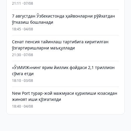
21:11 · 07/08
7 августдан Ўзбекистонда ҳайвонларни рўйхатдан
ўтказиш бошланади
18:45 · 04/08
Сенат пенсия тайинлаш тартибига киритилган
ўзгартиришларни маъқуллади
21:30 · 07/08
«ЎзМИЖ»нинг ярим йиллик фойдаси 2,1 триллион
сўмга етди
18:10 · 03/08
New Port турар-жой мажмуаси қурилиши юзасидан
жиноят иши қўзғатилди
18:40 · 04/08