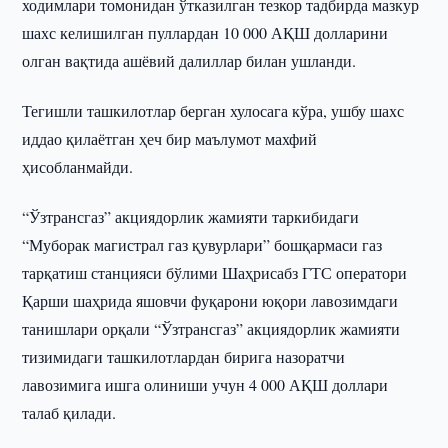
ходимлари томонидан ўтказилган тезкор тадбирда мазкур
шахс келишилган пуллардан 10 000 АҚШ долларини
олган вақтида ашёвий далиллар билан ушланди.
Тегишли ташкилотлар берган хулосага кўра, ушбу шахс
иддао қилаётган ҳеч бир маълумот махфий
ҳисобланмайди.
“Ўзтрансгаз” акциядорлик жамияти таркибидаги
“Муборак магистрал газ қувурлари” бошқармаси газ
тарқатиш станцияси бўлими Шаҳрисабз ГТС оператори
Қарши шаҳрида яшовчи фуқарони юқори лавозимдаги
танишлари орқали “Ўзтрансгаз” акциядорлик жамияти
тизимидаги ташкилотлардан бирига назоратчи
лавозимига ишга олиниши учун 4 000 АҚШ доллари
талаб қилади.