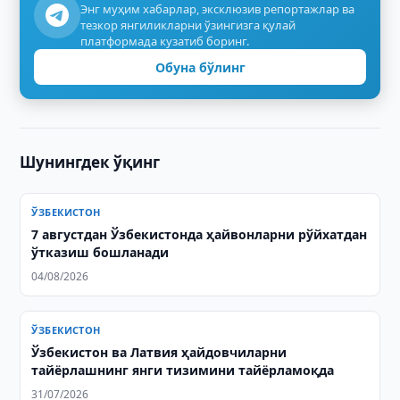
Энг муҳим хабарлар, эксклюзив репортажлар ва
тезкор янгиликларни ўзингизга қулай
платформада кузатиб боринг.
Обуна бўлинг
Шунингдек ўқинг
ЎЗБЕКИСТОН
7 августдан Ўзбекистонда ҳайвонларни рўйхатдан
ўтказиш бошланади
04/08/2026
ЎЗБЕКИСТОН
Ўзбекистон ва Латвия ҳайдовчиларни
тайёрлашнинг янги тизимини тайёрламоқда
31/07/2026