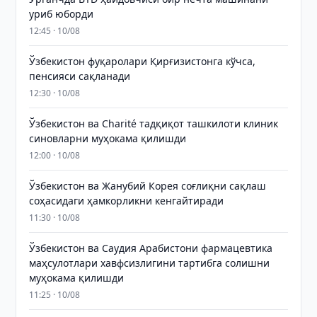
уриб юборди
12:45 · 10/08
Ўзбекистон фуқаролари Қирғизистонга кўчса,
пенсияси сақланади
12:30 · 10/08
Ўзбекистон ва Charité тадқиқот ташкилоти клиник
синовларни муҳокама қилишди
12:00 · 10/08
Ўзбекистон ва Жанубий Корея соғлиқни сақлаш
соҳасидаги ҳамкорликни кенгайтиради
11:30 · 10/08
Ўзбекистон ва Саудия Арабистони фармацевтика
маҳсулотлари хавфсизлигини тартибга солишни
муҳокама қилишди
11:25 · 10/08