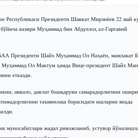
он Республикаси Президенти Шавкат Мирзиёев 22 май к
бўйича вазири Муҳаммад бин Абдуллоҳ ал-Гаргавий
а БАА Президенти Шайх Муҳаммад Ол Наҳаён, мамлакат 
х Муҳаммад Ол Мактум ҳамда Вице-президент Шайх Ман
рини етказди.
икни, аввало, давлат бошқаруви самарадорлигини ошир
натижадорлигини таъминлаш борасидаги ишларни янада
қилди.
лик муносабатлари жадал ривожланиб, устувор йўналишл
амнуният билан қайд этилди.