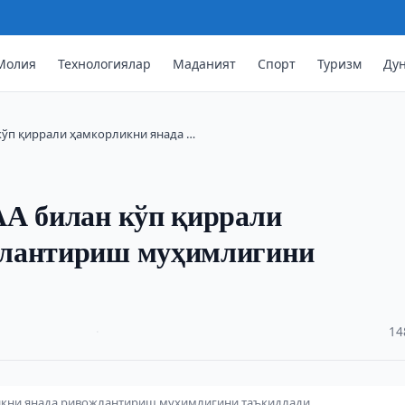
Молия
Технологиялар
Маданият
Спорт
Туризм
Ду
кўп қиррали ҳамкорликни янада …
АА билан кўп қиррали
жлантириш муҳимлигини
·
14
ликни янада ривожлантириш муҳимлигини таъкидлади