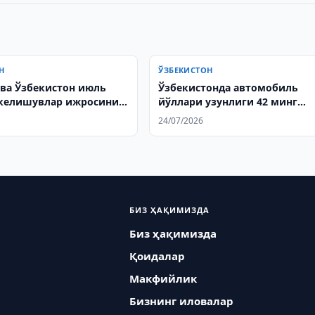
Н
ЎЗБЕКИСТОН
 ва Ўзбекистон июль
Ўзбекистонда автомобиль
келишувлар ижросини
йўллари узунлиги 42 минг
а қилди
километрдан ошди
24/07/2026
БИЗ ҲАҚИМИЗДА
Биз ҳақимизда
Қоидалар
Макфийлик
Бизнинг иловалар