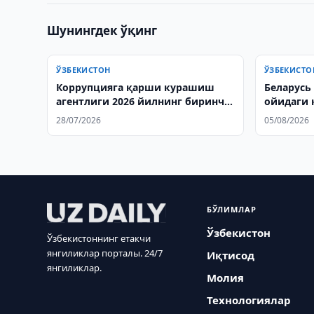
Шунингдек ўқинг
ЎЗБЕКИСТОН
ЎЗБЕКИСТО
Коррупцияга қарши курашиш
Беларусь
агентлиги 2026 йилнинг биринчи
ойидаги 
ярми натижаларини сарҳисоб
муҳокам
28/07/2026
05/08/2026
қилди
БЎЛИМЛАР
Ўзбекистон
Ўзбекистоннинг етакчи
янгиликлар порталы. 24/7
Иқтисод
янгиликлар.
Молия
Технологиялар