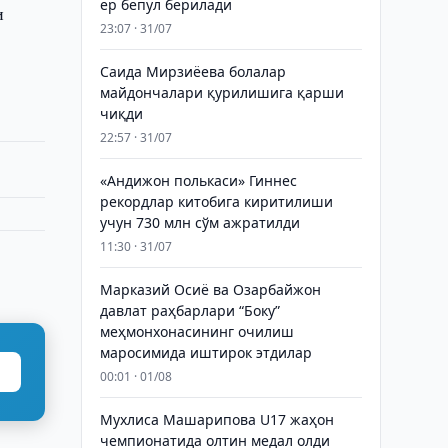
ер бепул берилади
и
23:07 · 31/07
Саида Мирзиёева болалар
майдончалари қурилишига қарши
чиқди
22:57 · 31/07
«Андижон полькаси» Гиннес
рекордлар китобига киритилиши
учун 730 млн сўм ажратилди
11:30 · 31/07
Марказий Осиё ва Озарбайжон
давлат раҳбарлари “Боку”
меҳмонхонасининг очилиш
маросимида иштирок этдилар
00:01 · 01/08
Мухлиса Машарипова U17 жаҳон
чемпионатида олтин медал олди