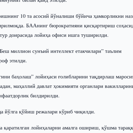
ишнинг 10 та асосий йўналиши бўйича ҳамкорликни наз
ширилмоқда. БААнинг бюрократияни қисқартириш соҳаси
стур доирасида лойиҳа офиси ишга туширилди.
“Беш миллион сунъий интеллект етакчилари” таълим
роф этилди.
игини баҳолаш” лойиҳаси ғолибларини тақдирлаш марос
адан, маҳаллий давлат ҳокимияти органлари вакилларин
нфаатдорлик билдирилди.
а йўлга қўйиш режалари кўриб чиқилди.
а қаратилган лойиҳаларни амалга ошириш, қўшма тарақ