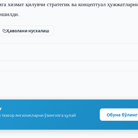
га хизмат қилувчи стратегик ва концептуал ҳужжатларн
ришилди.
Ҳаволани нусхалаш
г
Обуна бўлинг
 тезкор янгиликларни ўзингизга қулай