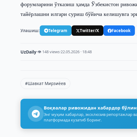
форумларини ўтказиш ҳамда Ўзбекистон ривожи
тайёрлашни илгари суриш бўйича келишувга э
Улашиш:
Telegram
Twitter/X
Facebook
UzDaily
·
👁 148 views
·
22.05.2026 · 18:48
#Шавкат Мирзиёев
Воқеалар ривожидан хабардор бўлин
Энг муҳим хабарлар, эксклюзив репортажлар ва
платформада кузатиб боринг.