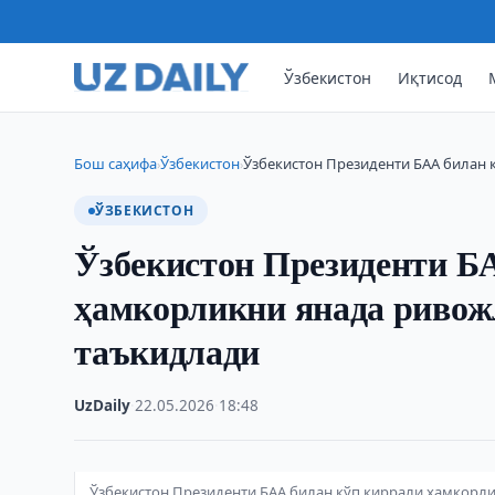
Ўзбекистон
Иқтисод
Бош саҳифа
Ўзбекистон
Ўзбекистон Президенти БАА билан 
›
›
ЎЗБЕКИСТОН
Ўзбекистон Президенти Б
ҳамкорликни янада риво
таъкидлади
UzDaily
·
22.05.2026
·
18:48
Ўзбекистон Президенти БАА билан кўп қиррали ҳамкор