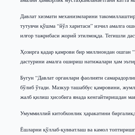
Давлат хизмати механизмларини такомиллаштир
тутувчи қўшма “йўл харитаси” изчил амалга о
илғор тажрибаси жорий этилмоқда. Тегишли да
Ҳозирга қадар қамрови бир миллиондан ошган 
дастурини амалга ошириш натижалари ҳам эъти
Бугун “Давлат органлари фаолияти самарадорл
бўлиб ўтади. Мазкур ташаббус қамровини, жумл
жалб қилиш ҳисобига янада кенгайтиришдан ма
Умуммиллий китобхонлик ҳаракатини биргаликд
Ёшларни қўллаб-қувватлаш ва камол топтиришг