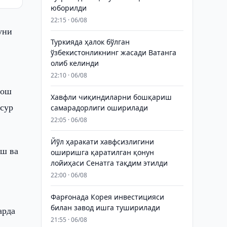
юборилди
22:15 · 06/08
уни
Туркияда ҳалок бўлган
ўзбекистонликнинг жасади Ватанга
олиб келинди
22:10 · 06/08
Бош
Хавфли чиқиндиларни бошқариш
сур
самарадорлиги оширилади
22:05 · 06/08
Йўл ҳаракати хавфсизлигини
иш ва
оширишга қаратилган қонун
лойиҳаси Сенатга тақдим этилди
22:00 · 06/08
Фарғонада Корея инвестицияси
билан завод ишга туширилади
арда
21:55 · 06/08