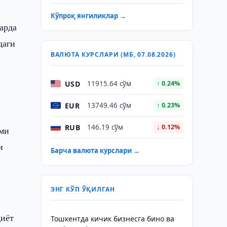
Кўпроқ янгиликлар →
арда
даги
ВАЛЮТА КУРСЛАРИ (МБ, 07.08.2026)
USD
11915.64 сўм
↑ 0.24%
EUR
13749.46 сўм
↑ 0.23%
RUB
146.19 сўм
↓ 0.12%
ими
и
Барча валюта курслари →
ЭНГ КЎП ЎҚИЛГАН
қиёт
Тошкентда кичик бизнесга бино ва