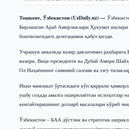
Тошкент, Ўзбекистон (UzDaily.uz) —
Ўзбекист
Бирлашган Араб Амирликлари Ҳукумат ишлари 
бошчилигидаги делегацияни қабул қилди.
Учрашув аввалида вазир давлатимиз раҳбариг
вазири, Вице-президенти ва Дубай Амири Шай
Ол Наҳаённинг самимий саломи ва эзгу тилакла
Икки мамлакат ўртасидаги кўп қиррали ҳамкорл
ушбу соҳада амалга оширилаётган ислоҳотлар 
кенгайтиришнинг долзарб масалалари кўриб чи
Ўзбекистон – БАА дўстлик ва стратегик шерик
амалий ҳамкорлик мустаҳкамланаётгани катта м