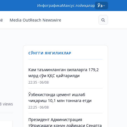
Инфографика
Махсус лойиҳалар
Ўз
нё
Media OutReach Newswire
СЎНГГИ ЯНГИЛИКЛАР
Кам таъминланган оилаларга 179,2
млрд сўм ҚҚС қайтарилди
22:35 · 06/08
Ўзбекистонда цемент ишлаб
чиқариш 10,1 млн тоннага етди
8 views
22:25 · 06/08
Президент Администрация
тўғрисидаги қонун лойиҳаси Сенатга