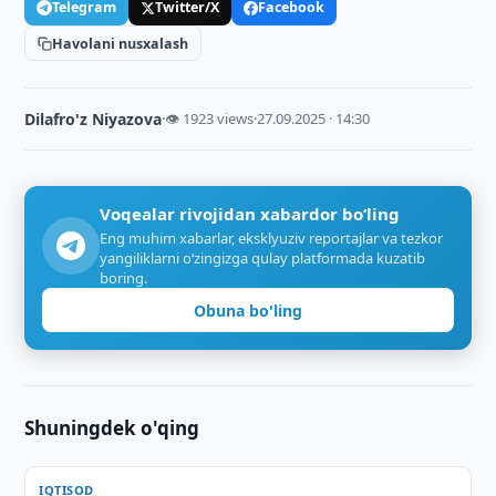
Telegram
Twitter/X
Facebook
Havolani nusxalash
Dilafro'z Niyazova
·
👁 1923 views
·
27.09.2025 · 14:30
Voqealar rivojidan xabardor bo‘ling
Eng muhim xabarlar, eksklyuziv reportajlar va tezkor
yangiliklarni o‘zingizga qulay platformada kuzatib
boring.
Obuna bo'ling
Shuningdek o'qing
IQTISOD