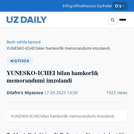
Infografika
Maxsus loyihalar
O'z
Bosh sahifa
Iqtisod
›
›
YUNESKO-ICHEI bilan hamkorlik memorandumi imzolandi
IQTISOD
YUNESKO-ICHEI bilan hamkorlik
memorandumi imzolandi
Dilafro'z Niyazova
·
27.09.2025
·
14:30
·
1923 views
YUNESKO-ICHEI bilan hamkorlik memorandumi imzolandi