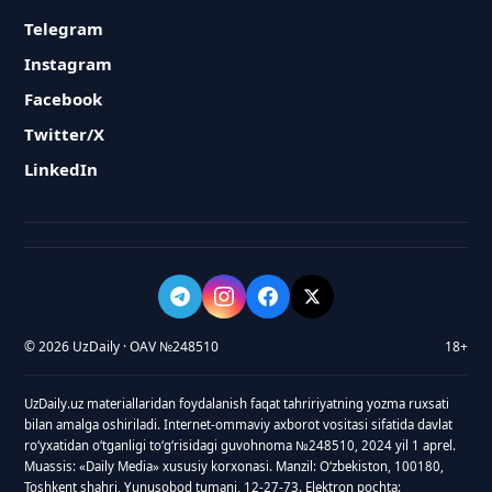
Telegram
Instagram
Facebook
Twitter/X
LinkedIn
© 2026 UzDaily · OAV №248510
18+
UzDaily.uz materiallaridan foydalanish faqat tahririyatning yozma ruxsati
bilan amalga oshiriladi. Internet-ommaviy axborot vositasi sifatida davlat
roʻyxatidan oʻtganligi toʻgʻrisidagi guvohnoma №248510, 2024 yil 1 aprel.
Muassis: «Daily Media» xususiy korxonasi. Manzil: Oʻzbekiston, 100180,
Toshkent shahri, Yunusobod tumani, 12-27-73. Elektron pochta: