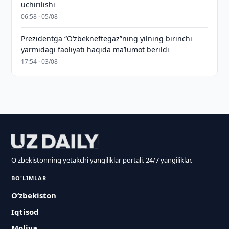
uchirilishi
06:58 · 05/08
Prezidentga “Oʻzbekneftegaz”ning yilning birinchi
yarmidagi faoliyati haqida maʼlumot berildi
17:54 · 03/08
O'zbekistonning yetakchi yangiliklar portali. 24/7 yangiliklar.
BO'LIMLAR
O‘zbekiston
Iqtisod
Moliya