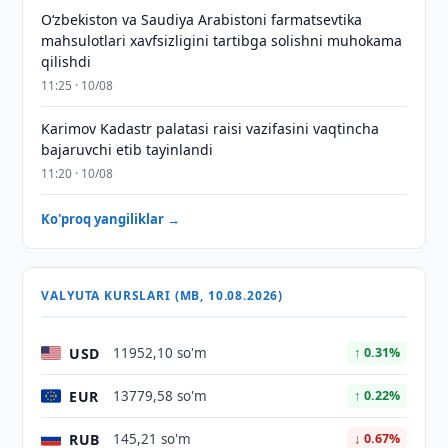
Oʻzbekiston va Saudiya Arabistoni farmatsevtika
mahsulotlari xavfsizligini tartibga solishni muhokama
qilishdi
11:25 · 10/08
Karimov Kadastr palatasi raisi vazifasini vaqtincha
bajaruvchi etib tayinlandi
11:20 · 10/08
Ko'proq yangiliklar →
VALYUTA KURSLARI (MB, 10.08.2026)
USD
11952,10 so'm
↑ 0.31%
EUR
13779,58 so'm
↑ 0.22%
RUB
145,21 so'm
↓ 0.67%