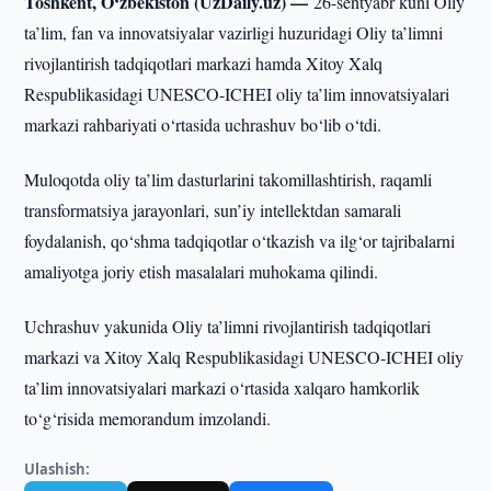
Toshkent, O‘zbekiston (UzDaily.uz) —
26-sentyabr kuni Oliy
ta’lim, fan va innovatsiyalar vazirligi huzuridagi Oliy ta’limni
rivojlantirish tadqiqotlari markazi hamda Xitoy Xalq
Respublikasidagi UNESCO-ICHEI oliy ta’lim innovatsiyalari
markazi rahbariyati o‘rtasida uchrashuv bo‘lib o‘tdi.
Muloqotda oliy ta’lim dasturlarini takomillashtirish, raqamli
transformatsiya jarayonlari, sun’iy intellektdan samarali
foydalanish, qo‘shma tadqiqotlar o‘tkazish va ilg‘or tajribalarni
amaliyotga joriy etish masalalari muhokama qilindi.
Uchrashuv yakunida Oliy ta’limni rivojlantirish tadqiqotlari
markazi va Xitoy Xalq Respublikasidagi UNESCO-ICHEI oliy
ta’lim innovatsiyalari markazi o‘rtasida xalqaro hamkorlik
to‘g‘risida memorandum imzolandi.
Ulashish: