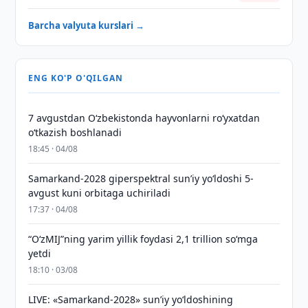
Barcha valyuta kurslari →
ENG KO'P O'QILGAN
7 avgustdan O‘zbekistonda hayvonlarni ro‘yxatdan
o‘tkazish boshlanadi
18:45 · 04/08
Samarkand-2028 giperspektral sun’iy yo‘ldoshi 5-
avgust kuni orbitaga uchiriladi
17:37 · 04/08
“O‘zMIJ”ning yarim yillik foydasi 2,1 trillion so‘mga
yetdi
18:10 · 03/08
LIVE: «Samarkand-2028» sun’iy yo‘ldoshining