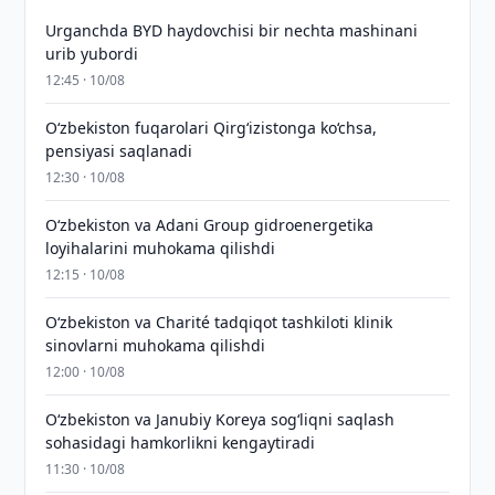
Urganchda BYD haydovchisi bir nechta mashinani
urib yubordi
12:45 · 10/08
O‘zbekiston fuqarolari Qirg‘izistonga ko‘chsa,
pensiyasi saqlanadi
12:30 · 10/08
Oʻzbekiston va Adani Group gidroenergetika
loyihalarini muhokama qilishdi
12:15 · 10/08
Oʻzbekiston va Charité tadqiqot tashkiloti klinik
sinovlarni muhokama qilishdi
12:00 · 10/08
Oʻzbekiston va Janubiy Koreya sogʻliqni saqlash
sohasidagi hamkorlikni kengaytiradi
11:30 · 10/08