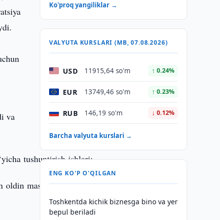
Ko'proq yangiliklar →
atsiya
ydi.
VALYUTA KURSLARI (MB, 07.08.2026)
 uchun
USD
11915,64 so'm
↑ 0.24%
EUR
13749,46 so'm
↑ 0.23%
RUB
146,19 so'm
↓ 0.12%
i va
Barcha valyuta kurslari →
yicha tushuntirish ishlari;
ENG KO'P O'QILGAN
n oldin maslahat
Toshkentda kichik biznesga bino va yer
bepul beriladi