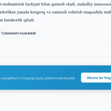
ushuntirish faoliyati bilan qamrab oladi, mahalliy muassasa
bardorlikni yanada kengroq va samarali oshirish maqsadida mah
lan hamkorlik qiladi.
Havolani nusxalash
Obuna bo'ling
r yangiliklarni o‘zingizga qulay platformada kuzatib