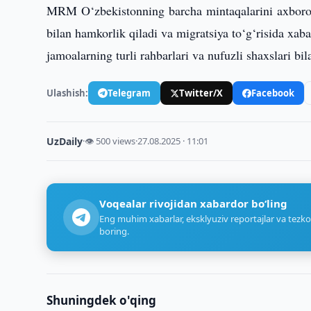
MRM O‘zbekistonning barcha mintaqalarini axborot-t
bilan hamkorlik qiladi va migratsiya to‘g‘risida xa
jamoalarning turli rahbarlari va nufuzli shaxslari bi
Ulashish:
Telegram
Twitter/X
Facebook
UzDaily
·
👁 500 views
·
27.08.2025 · 11:01
Voqealar rivojidan xabardor bo‘ling
Eng muhim xabarlar, eksklyuziv reportajlar va tezko
boring.
Shuningdek o'qing