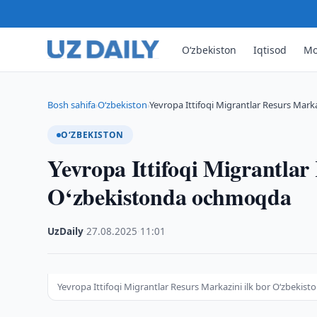
O‘zbekiston
Iqtisod
Mo
Bosh sahifa
O‘zbekiston
Yevropa Ittifoqi Migrantlar Resurs Marka
›
›
O‘ZBEKISTON
Yevropa Ittifoqi Migrantlar
O‘zbekistonda ochmoqda
UzDaily
·
27.08.2025
·
11:01
Yevropa Ittifoqi Migrantlar Resurs Markazini ilk bor O‘zbeki