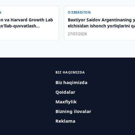
N
O‘ZBEKISTON
on va Harvard Growth Lab
Baxtiyor Saidov Argentinaning 
qoʻllab-quvvatlash
elchisidan ishonch yorliqlarini q
ini muhokama qilishdi
qildi
27/07/2026
BIZ HAQIMIZDA
Biz haqimizda
Qoidalar
Maxfiylik
Bizning ilovalar
Reklama