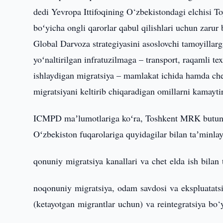
dedi Yevropa Ittifoqining O‘zbekistondagi elchisi To
boʻyicha ongli qarorlar qabul qilishlari uchun zarur
Global Darvoza strategiyasini asoslovchi tamoyillarg
yoʻnaltirilgan infratuzilmaga – transport, raqamli te
ishlaydigan migratsiya – mamlakat ichida hamda chet
migratsiyani keltirib chiqaradigan omillarni kamayt
ICMPD maʼlumotlariga koʻra, Toshkent MRK butun d
Oʻzbekiston fuqarolariga quyidagilar bilan taʼminlay
qonuniy migratsiya kanallari va chet elda ish bilan t
noqonuniy migratsiya, odam savdosi va ekspluatatsi
(ketayotgan migrantlar uchun) va reintegratsiya bo‘