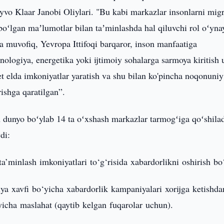
yvo Klaar Janobi Oliylari. "Bu kabi markazlar insonlarni migr
 boʻlgan maʼlumotlar bilan taʼminlashda hal qiluvchi rol oʻyna
a muvofiq, Yevropa Ittifoqi barqaror, inson manfaatiga
xnologiya, energetika yoki ijtimoiy sohalarga sarmoya kiritish
 elda imkoniyatlar yaratish va shu bilan ko'pincha noqonuniy
irishga qaratilgan”.
unyo boʻylab 14 ta oʻxshash markazlar tarmogʻiga qoʻshilad
di:
a’minlash imkoniyatlari to‘g‘risida xabardorlikni oshirish bo‘
ya xavfi bo‘yicha xabardorlik kampaniyalari xorijga ketishda
yicha maslahat (qaytib kelgan fuqarolar uchun).