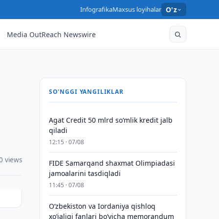
Infografika
Maxsus loyihalar
O'z
Media OutReach Newswire
SO'NGGI YANGILIKLAR
Agat Credit 50 mlrd so‘mlik kredit jalb
qiladi
12:15 · 07/08
0 views
FIDE Samarqand shaxmat Olimpiadasi
jamoalarini tasdiqladi
11:45 · 07/08
Oʻzbekiston va Iordaniya qishloq
xoʻjaligi fanlari boʻyicha memorandum