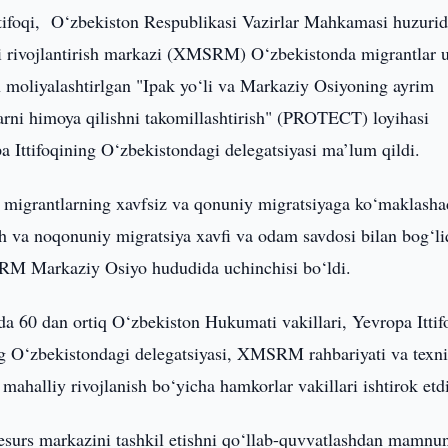
tifoqi, O‘zbekiston Respublikasi Vazirlar Mahkamasi huzurid
ini rivojlantirish markazi (XMSRM) O‘zbekistonda migrantlar 
 moliyalashtirlgan "Ipak yo‘li va Markaziy Osiyoning ayrim
arni himoya qilishni takomillashtirish" (PROTECT) loyihasi
pa Ittifoqining O‘zbekistondagi delegatsiyasi ma’lum qildi.
migrantlarning xavfsiz va qonuniy migratsiyaga ko‘maklasha
sh va noqonuniy migratsiya xavfi va odam savdosi bilan bog‘li
u MRM Markaziy Osiyo hududida uchinchisi bo‘ldi.
a 60 dan ortiq O‘zbekiston Hukumati vakillari, Yevropa Ittif
ing O‘zbekistondagi delegatsiyasi, XMSRM rahbariyati va texn
 mahalliy rivojlanish bo‘yicha hamkorlar vakillari ishtirok etd
resurs markazini tashkil etishni qo‘llab-quvvatlashdan mamnun