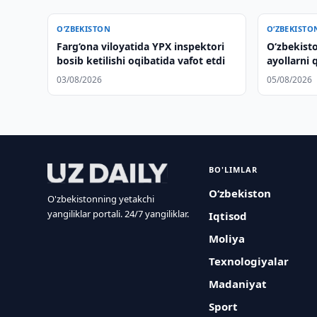
O‘ZBEKISTON
O‘ZBEKISTO
Farg‘ona viloyatida YPX inspektori
Oʻzbekist
bosib ketilishi oqibatida vafot etdi
ayollarni 
masalalar
03/08/2026
05/08/2026
BO'LIMLAR
O‘zbekiston
O'zbekistonning yetakchi
yangiliklar portali. 24/7 yangiliklar.
Iqtisod
Moliya
Texnologiyalar
Madaniyat
Sport