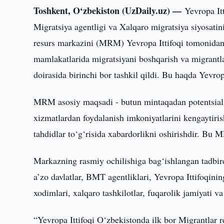
Toshkent, O‘zbekiston (UzDaily.uz) —
Yevropa It
Migratsiya agentligi va Xalqaro migratsiya siyosat
resurs markazini (MRM) Yevropa Ittifoqi tomonidan
mamlakatlarida migratsiyani boshqarish va migrantl
doirasida birinchi bor tashkil qildi. Bu haqda Yevro
MRM asosiy maqsadi - butun mintaqadan potentsial 
xizmatlardan foydalanish imkoniyatlarini kengaytiri
tahdidlar to‘g‘risida xabardorlikni oshirishdir. B
Markazning rasmiy ochilishiga bag‘ishlangan tadbird
a’zo davlatlar, BMT agentliklari, Yevropa Ittifoqin
xodimlari, xalqaro tashkilotlar, fuqarolik jamiyati va
“Yevropa Ittifoqi O‘zbekistonda ilk bor Migrantlar 