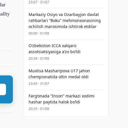
23:07 · 31/07
lar
alliy
Markaziy Osiyo va Ozarbayjon davlat
rahbarlari “Boku” mehmonxonasining
ochilish marosimida ishtirok etdilar
00:00 · 01/08
O‘zbekiston ICCA xalqaro
assotsiatsiyasiga aʼzo bo‘ldi
20:38 · 01/08
Muxlisa Masharipova U17 jahon
chempionatida oltin medal oldi
23:45 · 31/07
Farg‘onada “Inson” markazi xodimi
hashar paytida halok bo‘ldi
20:25 · 01/08