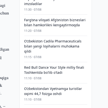
imzoladilar
agi
11:30 · 07/08
uchun
Farg‘ona viloyati Afg‘oniston bizneslari
bilan hamkorlikni kengaytirmoqda
11:20 · 07/08
Oʻzbekiston Cadila Pharmaceuticals
bilan yangi loyihalarni muhokama
digan
qildi
q
11:15 · 07/08
Red Bull Dance Your Style milliy finali
Toshkentda bo'lib o'tadi
oqiga
11:10 · 07/08
ik
O‘zbekistondan Vyetnamga turistlar
i.
oqimi 44,7 foizga oshdi
11:10 · 07/08
, –