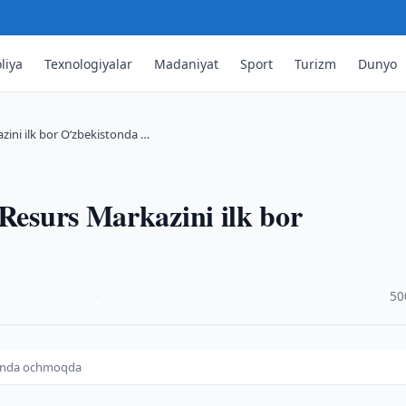
liya
Texnologiyalar
Madaniyat
Sport
Turizm
Dunyo
zini ilk bor O‘zbekistonda …
 Resurs Markazini ilk bor
·
50
stonda ochmoqda