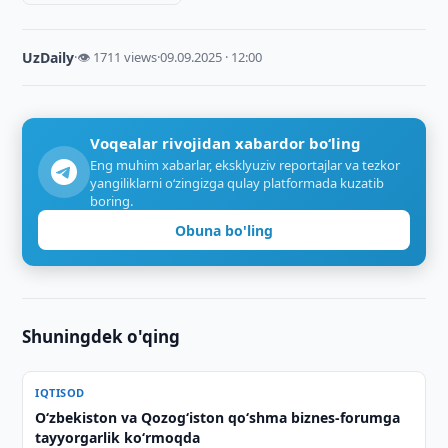
UzDaily
·
👁 1711 views
·
09.09.2025 · 12:00
Voqealar rivojidan xabardor bo‘ling
Eng muhim xabarlar, eksklyuziv reportajlar va tezkor
yangiliklarni o‘zingizga qulay platformada kuzatib
boring.
Obuna bo'ling
Shuningdek o'qing
IQTISOD
O‘zbekiston va Qozog‘iston qo‘shma biznes-forumga
tayyorgarlik ko‘rmoqda