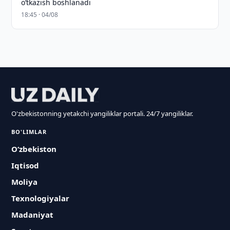
o‘tkazish boshlanadi
18:45 · 04/08
O'zbekistonning yetakchi yangiliklar portali. 24/7 yangiliklar.
BO'LIMLAR
O‘zbekiston
Iqtisod
Moliya
Texnologiyalar
Madaniyat