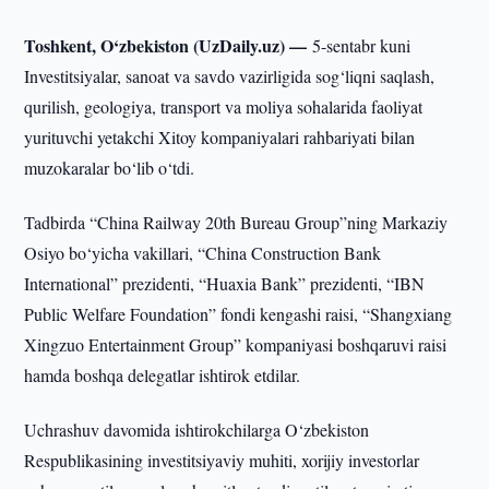
Toshkent, O‘zbekiston (UzDaily.uz) —
5-sentabr kuni
Investitsiyalar, sanoat va savdo vazirligida sog‘liqni saqlash,
qurilish, geologiya, transport va moliya sohalarida faoliyat
yurituvchi yetakchi Xitoy kompaniyalari rahbariyati bilan
muzokaralar bo‘lib o‘tdi.
Tadbirda “China Railway 20th Bureau Group”ning Markaziy
Osiyo bo‘yicha vakillari, “China Construction Bank
International” prezidenti, “Huaxia Bank” prezidenti, “IBN
Public Welfare Foundation” fondi kengashi raisi, “Shangxiang
Xingzuo Entertainment Group” kompaniyasi boshqaruvi raisi
hamda boshqa delegatlar ishtirok etdilar.
Uchrashuv davomida ishtirokchilarga O‘zbekiston
Respublikasining investitsiyaviy muhiti, xorijiy investorlar