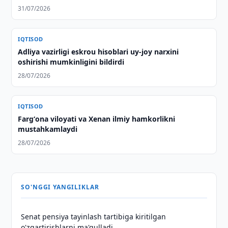
31/07/2026
IQTISOD
Adliya vazirligi eskrou hisoblari uy-joy narxini
oshirishi mumkinligini bildirdi
28/07/2026
IQTISOD
Fargʻona viloyati va Xenan ilmiy hamkorlikni
mustahkamlaydi
28/07/2026
SO'NGGI YANGILIKLAR
Senat pensiya tayinlash tartibiga kiritilgan
o'zgartirishlarni ma'qulladi