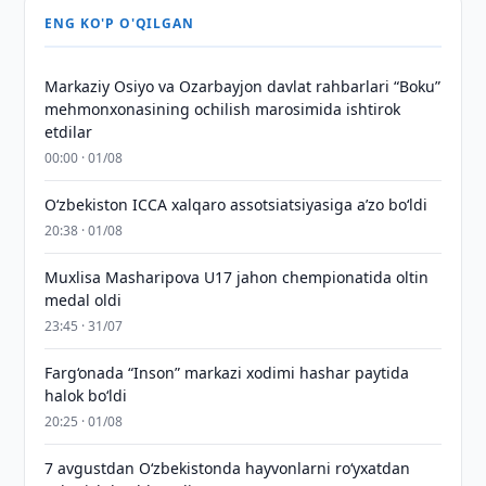
ENG KO'P O'QILGAN
Markaziy Osiyo va Ozarbayjon davlat rahbarlari “Boku”
mehmonxonasining ochilish marosimida ishtirok
etdilar
00:00 · 01/08
O‘zbekiston ICCA xalqaro assotsiatsiyasiga aʼzo bo‘ldi
20:38 · 01/08
Muxlisa Masharipova U17 jahon chempionatida oltin
medal oldi
23:45 · 31/07
Farg‘onada “Inson” markazi xodimi hashar paytida
halok bo‘ldi
20:25 · 01/08
7 avgustdan O‘zbekistonda hayvonlarni ro‘yxatdan