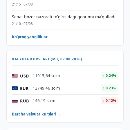
21:15 · 07/08
Senat bozor nazorati to'g'risidagi qonunni ma'qulladi
21:10 · 07/08
Ko'proq yangiliklar →
VALYUTA KURSLARI (MB, 07.08.2026)
USD
11915,64 so'm
↑ 0.24%
EUR
13749,46 so'm
↑ 0.23%
RUB
146,19 so'm
↓ 0.12%
Barcha valyuta kurslari →