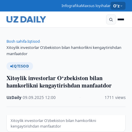
Infografika
Maxsus loyihalar
O'z
Bosh sahifa
Iqtisod
›
›
Xitoylik investorlar O‘zbekiston bilan hamkorlikni kengaytirishdan
manfaatdor
IQTISOD
Xitoylik investorlar O‘zbekiston bilan
hamkorlikni kengaytirishdan manfaatdor
UzDaily
·
09.09.2025
·
12:00
·
1711 views
Xitoylik investorlar O‘zbekiston bilan hamkorlikni
kengaytirishdan manfaatdor