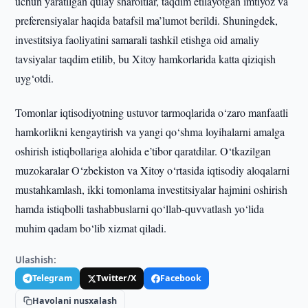
uchun yaratilgan qulay sharoitlar, taqdim etilayotgan imtiyoz va
preferensiyalar haqida batafsil ma’lumot berildi. Shuningdek,
investitsiya faoliyatini samarali tashkil etishga oid amaliy
tavsiyalar taqdim etilib, bu Xitoy hamkorlarida katta qiziqish
uyg‘otdi.
Tomonlar iqtisodiyotning ustuvor tarmoqlarida o‘zaro manfaatli
hamkorlikni kengaytirish va yangi qo‘shma loyihalarni amalga
oshirish istiqbollariga alohida e’tibor qaratdilar. O‘tkazilgan
muzokaralar O‘zbekiston va Xitoy o‘rtasida iqtisodiy aloqalarni
mustahkamlash, ikki tomonlama investitsiyalar hajmini oshirish
hamda istiqbolli tashabbuslarni qo‘llab-quvvatlash yo‘lida
muhim qadam bo‘lib xizmat qiladi.
Ulashish:
Telegram
Twitter/X
Facebook
Havolani nusxalash