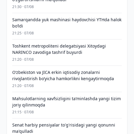
21:30 · 07/08
Samarqandda yuk mashinasi haydovchisi YTHda halok
bo‘ldi
21:25 · 07/08
Toshkent metropoliteni delegatsiyasi Xitoydagi
NARINCO zavodiga tashrif buyurdi
21:20 · 07/08
Oʻzbekiston va JICA erkin iqtisodiy zonalarni
rivojlantirish boʻyicha hamkorlikni kengaytirmoqda
21:20 · 07/08
Mahsulotlarning xavfsizligini taʼminlashda yangi tizim
joriy qilinmoqda
21:15 · 07/08
Senat harbiy pensiyalar to'g'risidagi yangi qonunni
ma'qulladi