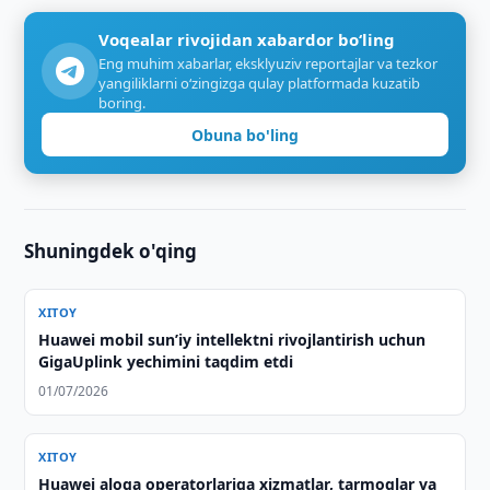
Voqealar rivojidan xabardor bo‘ling
Eng muhim xabarlar, eksklyuziv reportajlar va tezkor
yangiliklarni o‘zingizga qulay platformada kuzatib
boring.
Obuna bo'ling
Shuningdek o'qing
XITOY
Huawei mobil sun’iy intellektni rivojlantirish uchun
GigaUplink yechimini taqdim etdi
01/07/2026
XITOY
Huawei aloqa operatorlariga xizmatlar, tarmoqlar va