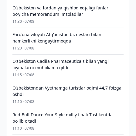
Oʻzbekiston va Iordaniya qishloq xoʻjaligi fanlari
boʻyicha memorandum imzoladilar
11:30 · 07/08
Farg‘ona viloyati Afg‘oniston bizneslari bilan
hamkorlikni kengaytirmoqda
11:20 · 07/08
Oʻzbekiston Cadila Pharmaceuticals bilan yangi
loyihalarni muhokama qildi
11:15 · 07/08
O‘zbekistondan Vyetnamga turistlar oqimi 44,7 foizga
oshdi
11:10 · 07/08
Red Bull Dance Your Style milliy finali Toshkentda
bo'lib o'tadi
11:10 · 07/08