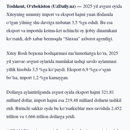
Toshkent, O‘zbekiston (UzDaily.uz) —
2025 yil avgust oyida
Xitoyning umumiy import va eksport hajmi yuan ifodasida
o‘tgan yilning shu davriga nisbatan 3,5 %ga oshdi. Bu esa
eksport va importda ketma-ket uchinchi oy ijobiy dinamikani
ko‘rsatdi, deb xabar bermoqda “Sinxua” axborot agentligi.
Xitoy Bosh bojxona boshqarmasi maʼlumotlariga ko‘ra, 2025
yil yanvar–avgust oylarida mamlakat tashqi savdo aylanmasi
yillik hisobda 3,5 %ga ko‘paydi. Eksport 6,9 %ga o‘sgan
bo‘lsa, import 1,2 %ga kamaygan.
Dollarga aylantirilganda avgust oyida eksport hajmi 321,81
milliard dollar, import hajmi esa 219,48 milliard dollarni tashkil
etdi. Birinchi sakkiz oyda bu ko‘rsatkichlar mos ravishda 2,452
trillion va 1,666 trillion dollarga yetdi.