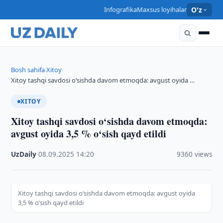
Infografika
Maxsus loyihalar
O'z
Bosh sahifa
Xitoy
›
›
Xitoy tashqi savdosi o‘sishda davom etmoqda: avgust oyida …
XITOY
Xitoy tashqi savdosi o‘sishda davom etmoqda:
avgust oyida 3,5 % o‘sish qayd etildi
UzDaily
·
08.09.2025
·
14:20
·
9360 views
Xitoy tashqi savdosi o‘sishda davom etmoqda: avgust oyida
3,5 % o‘sish qayd etildi