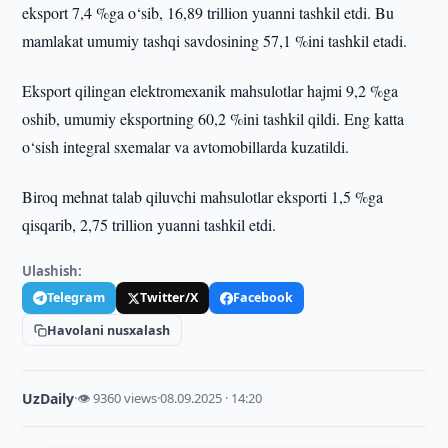
eksport 7,4 %ga o‘sib, 16,89 trillion yuanni tashkil etdi. Bu
mamlakat umumiy tashqi savdosining 57,1 %ini tashkil etadi.
Eksport qilingan elektromexanik mahsulotlar hajmi 9,2 %ga
oshib, umumiy eksportning 60,2 %ini tashkil qildi. Eng katta
o‘sish integral sxemalar va avtomobillarda kuzatildi.
Biroq mehnat talab qiluvchi mahsulotlar eksporti 1,5 %ga
qisqarib, 2,75 trillion yuanni tashkil etdi.
Ulashish:
Telegram
Twitter/X
Facebook
Havolani nusxalash
UzDaily
·
👁 9360 views
·
08.09.2025 · 14:20