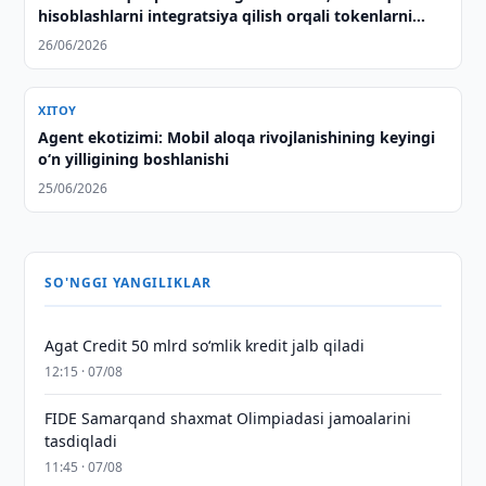
hisoblashlarni integratsiya qilish orqali tokenlarni
monetizatsiya qilishda yordam beradi
26/06/2026
XITOY
Agent ekotizimi: Mobil aloqa rivojlanishining keyingi
o‘n yilligining boshlanishi
25/06/2026
SO'NGGI YANGILIKLAR
Agat Credit 50 mlrd so‘mlik kredit jalb qiladi
12:15 · 07/08
FIDE Samarqand shaxmat Olimpiadasi jamoalarini
tasdiqladi
11:45 · 07/08