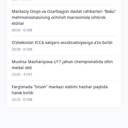
Markaziy Osiyo va Ozarbayjon davlat rahbarlari “Boku”
mehmonxonasining ochilish marosimida ishtirok
etdilar
00:00 · 01/08
O‘zbekiston ICCA xalqaro assotsiatsiyasiga aʼzo bo‘ldi
20:38 · 01/08
Muxlisa Masharipova U17 jahon chempionatida oltin
medal oldi
23:45 · 31/07
Farg‘onada “Inson” markazi xodimi hashar paytida
halok bo‘ldi
20:25 · 01/08