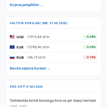
Ko'proq yangiliklar →
VALYUTA KURSLARI (MB, 07.08.2026)
USD
11915,64 so'm
↑ 0.24%
EUR
13749,46 so'm
↑ 0.23%
RUB
146,19 so'm
↓ 0.12%
Barcha valyuta kurslari →
ENG KO'P O'QILGAN
Toshkentda kichik biznesga bino va yer bepul beriladi
23:07 · 31/07