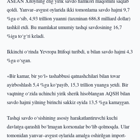
ASEAN Xitoyning eng yirik savdo hamkori maqomini saqlab
qoldi. Yanvar–avgust oylarida ikki tomonlama savdo hajmi 9,7
%ga o‘sib, 4,93 trillion yuanni (taxminan 686,8 milliard dollar)
tashkil etdi. Bu mamlakat umumiy tashqi savdosining 16,7
%iga to‘g‘ri keladi.
Ikkinchi o‘rinda Yevropa Ittifoqi turibdi, u bilan savdo hajmi 4,3
%ga o‘sgan.
«Bir kamar, bir yo‘l» tashabbusi qatnashchilari bilan tovar
ayirboshlash 5,4 %ga ko‘payib, 15,3 trillion yuanga yetdi. Bir
vaqtning o‘zida uchinchi yirik sherik hisoblangan AQSH bilan
savdo hajmi yilning birinchi sakkiz oyida 13,5 %ga kamaygan.
Tashqi savdo o‘sishining asosiy harakatlantiruvchi kuchi
davlatga qarashli bo‘lmagan korxonalar bo‘lib qolmoqda. Ular
tomonidan yanvar–avgust oylarida amalga oshirilgan import-