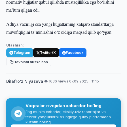
normativ hujjatlar qabul qilishda mustaqillikka ega bo‘lishini
maʼlum qilgan edi.
Adliya vazirligi esa yangi hujjatlarning xalqaro standartlarga
muvofiqligini taʼminlashni o‘z oldiga maqsad qilib qo‘ygan.
Ulashish:
Telegram
Twitter/X
Facebook
Havolani nusxalash
Dilafro'z Niyazova
·
👁 1636 views
·
07.09.2025 · 11:15
Voqealar rivojidan xabardor bo‘ling
Eng muhim xabarlar, eksklyuziv reportajlar va
tezkor yangiliklarni o‘zingizga qulay platformada
kuzatib boring.