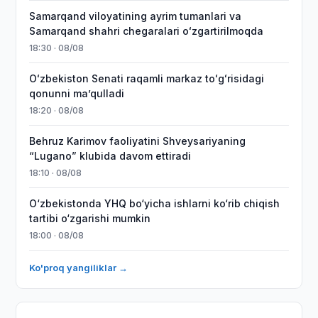
Samarqand viloyatining ayrim tumanlari va
Samarqand shahri chegaralari oʻzgartirilmoqda
18:30 · 08/08
Oʻzbekiston Senati raqamli markaz toʻgʻrisidagi
qonunni maʼqulladi
18:20 · 08/08
Behruz Karimov faoliyatini Shveysariyaning
“Lugano” klubida davom ettiradi
18:10 · 08/08
O‘zbekistonda YHQ bo‘yicha ishlarni ko‘rib chiqish
tartibi o‘zgarishi mumkin
18:00 · 08/08
Ko'proq yangiliklar →