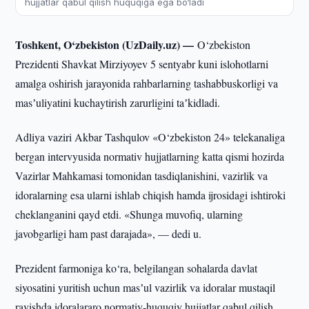
hujjatlar qabul qilish huquqiga ega bo‘ladi
Toshkent, O‘zbekiston (UzDaily.uz) —
O‘zbekiston
Prezidenti Shavkat Mirziyoyev 5 sentyabr kuni islohotlarni
amalga oshirish jarayonida rahbarlarning tashabbuskorligi va
masʼuliyatini kuchaytirish zarurligini taʼkidladi.
Adliya vaziri Akbar Tashqulov «O‘zbekiston 24» telekanaliga
bergan intervyusida normativ hujjatlarning katta qismi hozirda
Vazirlar Mahkamasi tomonidan tasdiqlanishini, vazirlik va
idoralarning esa ularni ishlab chiqish hamda ijrosidagi ishtiroki
cheklanganini qayd etdi. «Shunga muvofiq, ularning
javobgarligi ham past darajada», — dedi u.
Prezident farmoniga ko‘ra, belgilangan sohalarda davlat
siyosatini yuritish uchun masʼul vazirlik va idoralar mustaqil
ravishda idoralararo normativ-huquqiy hujjatlar qabul qilish