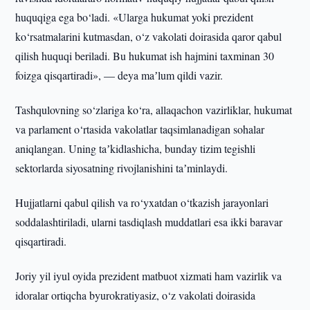
huquqiga ega bo‘ladi. «Ularga hukumat yoki prezident
ko‘rsatmalarini kutmasdan, o‘z vakolati doirasida qaror qabul
qilish huquqi beriladi. Bu hukumat ish hajmini taxminan 30
foizga qisqartiradi», — deya maʼlum qildi vazir.
Tashqulovning so‘zlariga ko‘ra, allaqachon vazirliklar, hukumat
va parlament o‘rtasida vakolatlar taqsimlanadigan sohalar
aniqlangan. Uning taʼkidlashicha, bunday tizim tegishli
sektorlarda siyosatning rivojlanishini taʼminlaydi.
Hujjatlarni qabul qilish va ro‘yxatdan o‘tkazish jarayonlari
soddalashtiriladi, ularni tasdiqlash muddatlari esa ikki baravar
qisqartiradi.
Joriy yil iyul oyida prezident matbuot xizmati ham vazirlik va
idoralar ortiqcha byurokratiyasiz, o‘z vakolati doirasida