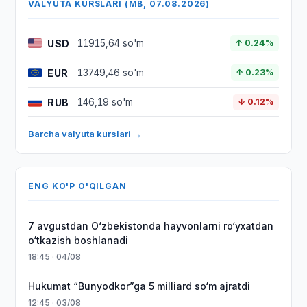
VALYUTA KURSLARI (MB, 07.08.2026)
USD
11915,64 so'm
↑ 0.24%
EUR
13749,46 so'm
↑ 0.23%
RUB
146,19 so'm
↓ 0.12%
Barcha valyuta kurslari →
ENG KO'P O'QILGAN
7 avgustdan O‘zbekistonda hayvonlarni ro‘yxatdan
o‘tkazish boshlanadi
18:45 · 04/08
Hukumat “Bunyodkor”ga 5 milliard so‘m ajratdi
12:45 · 03/08