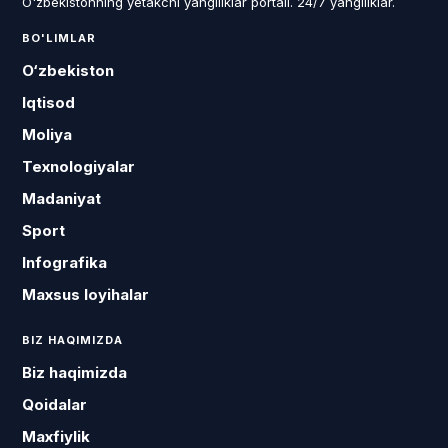
O'zbekistonning yetakchi yangiliklar portali. 24/7 yangiliklar.
BO'LIMLAR
O‘zbekiston
Iqtisod
Moliya
Texnologiyalar
Madaniyat
Sport
Infografika
Maxsus loyihalar
BIZ HAQIMIZDA
Biz haqimizda
Qoidalar
Maxfiylik