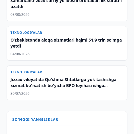
Samarkand-2028 sunʼiy yo‘ldoshi orbitadan ilk suratni
uzatdi
08/08/2026
TEXNOLOGIYALAR
O‘zbekistonda aloqa xizmatlari hajmi 51,9 trln so‘mga
yetdi
04/08/2026
TEXNOLOGIYALAR
Jizzax viloyatida Qo'shma Shtatlarga yuk tashishga
xizmat ko'rsatish bo'yicha BPO loyihasi ishga
tushirildi
30/07/2026
SO'NGGI YANGILIKLAR