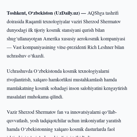
Toshkent, O‘zbekiston (UzDaily.uz) —
AQShga tashrifi
doirasida Raqamli texnologiyalar vaziri Sherzod Shermatov
dunyodagi ilk tijoriy kosmik stansiyani qurish bilan
shug‘ullanayotgan Amerika xususiy aerokosmik kompaniyasi
— Vast kompaniyasining vitse-prezidenti Rich Leshner bilan
uchrashuv o‘tkazdi.
Uchrashuvda O‘zbekistonda kosmik texnologiyalarni
rivojlantirish, xalqaro hamkorlikni mustahkamlash hamda
mamlakatning kosmik sohadagi inson salohiyatini kengaytirish
masalalari muhokama qilindi.
Vazir Sherzod Shermatov fan va innovatsiyalarni qo‘llab-
quvvatlash, yosh tadqiqotchilar uchun imkoniyatlar yaratish
hamda O‘zbekistonning xalqaro kosmik dasturlarda faol