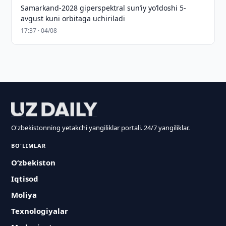
Samarkand-2028 giperspektral sun’iy yo‘ldoshi 5-
avgust kuni orbitaga uchiriladi
17:37 · 04/08
O'zbekistonning yetakchi yangiliklar portali. 24/7 yangiliklar.
BO'LIMLAR
O‘zbekiston
Iqtisod
Moliya
Texnologiyalar