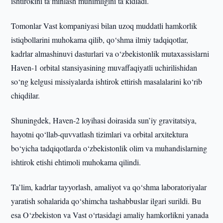
ishtirokini ta’minlash muhimligini ta’kidladi.
Tomonlar Vast kompaniyasi bilan uzoq muddatli hamkorlik
istiqbollarini muhokama qilib, qo‘shma ilmiy tadqiqotlar,
kadrlar almashinuvi dasturlari va o‘zbekistonlik mutaxassislarni
Haven-1 orbital stansiyasining muvaffaqiyatli uchirilishidan
so‘ng kelgusi missiyalarda ishtirok ettirish masalalarini ko‘rib
chiqdilar.
Shuningdek, Haven-2 loyihasi doirasida sun’iy gravitatsiya,
hayotni qo‘llab-quvvatlash tizimlari va orbital arxitektura
bo‘yicha tadqiqotlarda o‘zbekistonlik olim va muhandislarning
ishtirok etishi ehtimoli muhokama qilindi.
Ta’lim, kadrlar tayyorlash, amaliyot va qo‘shma laboratoriyalar
yaratish sohalarida qo‘shimcha tashabbuslar ilgari surildi. Bu
esa O‘zbekiston va Vast o‘rtasidagi amaliy hamkorlikni yanada