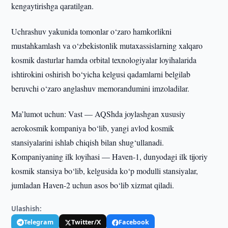
kengaytirishga qaratilgan.
Uchrashuv yakunida tomonlar o‘zaro hamkorlikni
mustahkamlash va o‘zbekistonlik mutaxassislarning xalqaro
kosmik dasturlar hamda orbital texnologiyalar loyihalarida
ishtirokini oshirish bo‘yicha kelgusi qadamlarni belgilab
beruvchi o‘zaro anglashuv memorandumini imzoladilar.
Ma’lumot uchun: Vast — AQShda joylashgan xususiy
aerokosmik kompaniya bo‘lib, yangi avlod kosmik
stansiyalarini ishlab chiqish bilan shug‘ullanadi.
Kompaniyaning ilk loyihasi — Haven-1, dunyodagi ilk tijoriy
kosmik stansiya bo‘lib, kelgusida ko‘p modulli stansiyalar,
jumladan Haven-2 uchun asos bo‘lib xizmat qiladi.
Ulashish:
Telegram
Twitter/X
Facebook