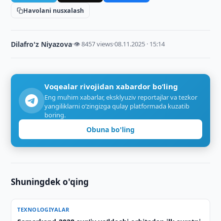
Havolani nusxalash
Dilafro'z Niyazova
·
👁 8457 views
·
08.11.2025 · 15:14
Voqealar rivojidan xabardor bo‘ling
Eng muhim xabarlar, eksklyuziv reportajlar va tezkor
yangiliklarni o‘zingizga qulay platformada kuzatib
boring.
Obuna bo'ling
Shuningdek o'qing
TEXNOLOGIYALAR