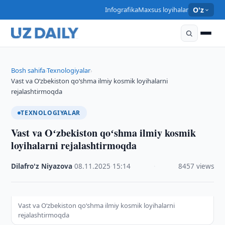
Infografika
Maxsus loyihalar
O'z
Bosh sahifa
Texnologiyalar
›
›
Vast va Oʻzbekiston qoʻshma ilmiy kosmik loyihalarni
rejalashtirmoqda
TEXNOLOGIYALAR
Vast va Oʻzbekiston qoʻshma ilmiy kosmik
loyihalarni rejalashtirmoqda
Dilafro'z Niyazova
·
08.11.2025
·
15:14
·
8457 views
Vast va Oʻzbekiston qoʻshma ilmiy kosmik loyihalarni
rejalashtirmoqda