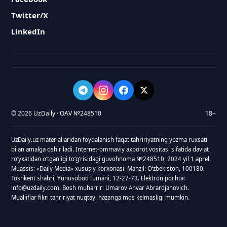
Twitter/X
LinkedIn
© 2026 UzDaily · OAV №248510
18+
UzDaily.uz materiallaridan foydalanish faqat tahririyatning yozma ruxsati
bilan amalga oshiriladi. Internet-ommaviy axborot vositasi sifatida davlat
roʻyxatidan oʻtganligi toʻgʻrisidagi guvohnoma №248510, 2024 yil 1 aprel.
Muassis: «Daily Media» xususiy korxonasi. Manzil: Oʻzbekiston, 100180,
Toshkent shahri, Yunusobod tumani, 12-27-73. Elektron pochta:
info@uzdaily.com. Bosh muharrir: Umarov Anvar Abrardjanovich.
Mualliflar fikri tahririyat nuqtayi nazariga mos kelmasligi mumkin.