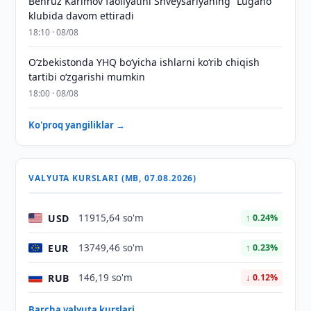
Behruz Karimov faoliyatini Shveysariyaning “Lugano”
klubida davom ettiradi
18:10 · 08/08
O‘zbekistonda YHQ bo‘yicha ishlarni ko‘rib chiqish
tartibi o‘zgarishi mumkin
18:00 · 08/08
Ko'proq yangiliklar →
VALYUTA KURSLARI (MB, 07.08.2026)
USD
11915,64 so'm
↑ 0.24%
EUR
13749,46 so'm
↑ 0.23%
RUB
146,19 so'm
↓ 0.12%
Barcha valyuta kurslari →