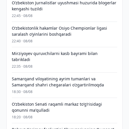
O‘zbekiston Jurnalistlar uyushmasi huzurida blogerlar
kengashi tuzildi
22:45 · 08/08
O‘zbekistonlik hakamlar Osiyo Chempionlar ligasi
saralash o‘yinlarini boshqaradi
22:40 · 08/08
Mirziyoyev quruvchilarni kasb bayrami bilan
tabrikladi
22:35 · 08/08
Samarqand viloyatining ayrim tumanlari va
Samarqand shahri chegaralari oʻzgartirilmoqda
18:30 · 08/08
Oʻzbekiston Senati raqamli markaz toʻgʻrisidagi
qonunni maʼqulladi
18:20 · 08/08