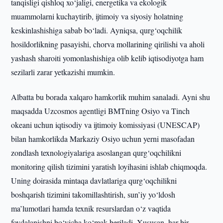
tanqisligi qishloq xo‘jaligi, energetika va ekologik
muammolarni kuchaytirib, ijtimoiy va siyosiy holatning
keskinlashishiga sabab bo‘ladi. Ayniqsa, qurg‘oqchilik
hosildorlikning pasayishi, chorva mollarining qirilishi va aholi
yashash sharoiti yomonlashishiga olib kelib iqtisodiyotga ham
sezilarli zarar yetkazishi mumkin.
Albatta bu borada xalqaro hamkorlik muhim sanaladi. Ayni shu
maqsadda Uzcosmos agentligi BMTning Osiyo va Tinch
okeani uchun iqtisodiy va ijtimoiy komissiyasi (UNESCAP)
bilan hamkorlikda Markaziy Osiyo uchun yerni masofadan
zondlash texnologiyalariga asoslangan qurg‘oqchilikni
monitoring qilish tizimini yaratish loyihasini ishlab chiqmoqda.
Uning doirasida mintaqa davlatlariga qurg‘oqchilikni
boshqarish tizimini takomillashtirish, sun’iy yo‘ldosh
ma’lumotlari hamda texnik resurslardan o‘z vaqtida
foydalanishni bo‘yicha ko‘mak beriladi. Xususan, har bir