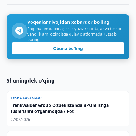
Voqealar rivojidan xabardor bo‘ling
Eng muhim xabarlar, eksklyuziv reportajlar va tezkor
yangiliklarni o‘zingizga qulay platformada kuzatib
boring.
Obuna bo'ling
Shuningdek o'qing
TEXNOLOGIYALAR
Trenkwalder Group Oʻzbekistonda BPOni ishga
tushirishni oʻrganmoqda / Fot
27/07/2026