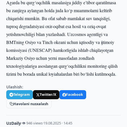
Agarda bu qurg‘oqchilik masalasiga jiddiy e’tibor qaratilmasa
bu zanjirga aylangan holda juda ko‘p muammolarni keltirib
chiqarishi mumkin. Bu ofat sabab mamlakat suv tanqisligi,
tuproq degradatsiyasi oxir-oqibat esa hosil va oziq-ovqat
yetishmovchiligi bilan yuzlashadi. Uzcosmos agentligi va
BMTning Osiyo va Tinch okeani uchun iqtisodiy va ijtimoiy
komissiyasi (UNESCAP) hamkorligida ishlab chiqilayotgan
Markaziy Osiyo uchun yerni masofadan zondlash
texnologiyalariga asoslangan qurg‘oqchilikni monitoring qilish
tizimi bu borada unikal loyiahalardan biri bo‘lishi kutilmoqda.
Ulashish:
Telegram
Twitter/X
Facebook
Havolani nusxalash
UzDaily
·
👁 946 views
·
19.08.2025 · 14:45