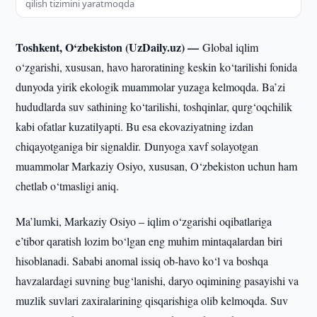
qilish tizimini yaratmoqda
Toshkent, O‘zbekiston (UzDaily.uz) —
Global iqlim
o‘zgarishi, xususan, havo haroratining keskin ko‘tarilishi fonida
dunyoda yirik ekologik muammolar yuzaga kelmoqda. Ba’zi
hududlarda suv sathining ko‘tarilishi, toshqinlar, qurg‘oqchilik
kabi ofatlar kuzatilyapti. Bu esa ekovaziyatning izdan
chiqayotganiga bir signaldir. Dunyoga xavf solayotgan
muammolar Markaziy Osiyo, xususan, O‘zbekiston uchun ham
chetlab o‘tmasligi aniq.
Ma’lumki, Markaziy Osiyo – iqlim o‘zgarishi oqibatlariga
e’tibor qaratish lozim bo‘lgan eng muhim mintaqalardan biri
hisoblanadi. Sababi anomal issiq ob-havo ko‘l va boshqa
havzalardagi suvning bug‘lanishi, daryo oqimining pasayishi va
muzlik suvlari zaxiralarining qisqarishiga olib kelmoqda. Suv