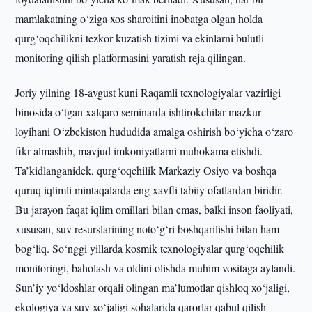
mamlakatning o‘ziga xos sharoitini inobatga olgan holda
qurg‘oqchilikni tezkor kuzatish tizimi va ekinlarni bulutli
monitoring qilish platformasini yaratish reja qilingan.
Joriy yilning 18-avgust kuni Raqamli texnologiyalar vazirligi
binosida o‘tgan xalqaro seminarda ishtirokchilar mazkur
loyihani O‘zbekiston hududida amalga oshirish bo‘yicha o‘zaro
fikr almashib, mavjud imkoniyatlarni muhokama etishdi.
Ta’kidlanganidek, qurg‘oqchilik Markaziy Osiyo va boshqa
quruq iqlimli mintaqalarda eng xavfli tabiiy ofatlardan biridir.
Bu jarayon faqat iqlim omillari bilan emas, balki inson faoliyati,
xususan, suv resurslarining noto‘g‘ri boshqarilishi bilan ham
bog‘liq. So‘nggi yillarda kosmik texnologiyalar qurg‘oqchilik
monitoringi, baholash va oldini olishda muhim vositaga aylandi.
Sun’iy yo‘ldoshlar orqali olingan ma’lumotlar qishloq xo‘jaligi,
ekologiya va suv xo‘jaligi sohalarida qarorlar qabul qilish