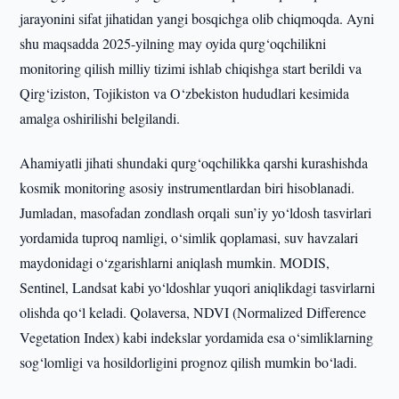
jarayonini sifat jihatidan yangi bosqichga olib chiqmoqda. Ayni
shu maqsadda 2025-yilning may oyida qurg‘oqchilikni
monitoring qilish milliy tizimi ishlab chiqishga start berildi va
Qirg‘iziston, Tojikiston va O‘zbekiston hududlari kesimida
amalga oshirilishi belgilandi.
Ahamiyatli jihati shundaki qurg‘oqchilikka qarshi kurashishda
kosmik monitoring asosiy instrumentlardan biri hisoblanadi.
Jumladan, masofadan zondlash orqali sun’iy yo‘ldosh tasvirlari
yordamida tuproq namligi, o‘simlik qoplamasi, suv havzalari
maydonidagi o‘zgarishlarni aniqlash mumkin. MODIS,
Sentinel, Landsat kabi yo‘ldoshlar yuqori aniqlikdagi tasvirlarni
olishda qo‘l keladi. Qolaversa, NDVI (Normalized Difference
Vegetation Index) kabi indekslar yordamida esa o‘simliklarning
sog‘lomligi va hosildorligini prognoz qilish mumkin bo‘ladi.