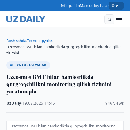
Infografika
Maxsus loyihalar
O'z
Bosh sahifa
Texnologiyalar
›
›
Uzcosmos BMT bilan hamkorlikda qurg‘oqchilikni monitoring qilish
tizimini …
TEXNOLOGIYALAR
Uzcosmos BMT bilan hamkorlikda
qurg‘oqchilikni monitoring qilish tizimini
yaratmoqda
UzDaily
·
19.08.2025
·
14:45
·
946 views
Uzcosmos BMT bilan hamkorlikda qurg‘oqchilikni monitoring