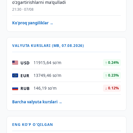
o'zgartirishlarni ma'qulladi
21:30 · 07/08
Ko'proq yangiliklar →
VALYUTA KURSLARI (MB, 07.08.2026)
USD
11915,64 so'm
↑ 0.24%
EUR
13749,46 so'm
↑ 0.23%
RUB
146,19 so'm
↓ 0.12%
Barcha valyuta kurslari →
ENG KO'P O'QILGAN