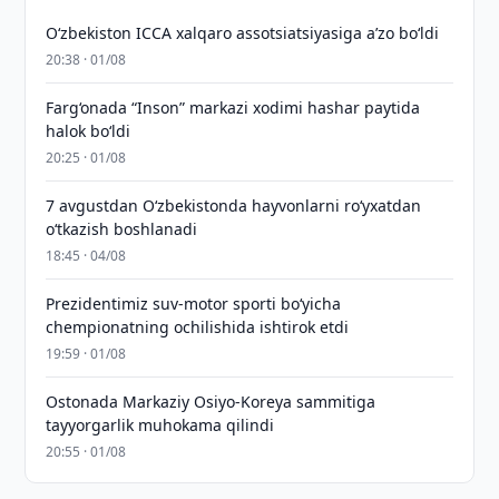
O‘zbekiston ICCA xalqaro assotsiatsiyasiga aʼzo bo‘ldi
20:38 · 01/08
Farg‘onada “Inson” markazi xodimi hashar paytida
halok bo‘ldi
20:25 · 01/08
7 avgustdan O‘zbekistonda hayvonlarni ro‘yxatdan
o‘tkazish boshlanadi
18:45 · 04/08
Prezidentimiz suv-motor sporti bo‘yicha
chempionatning ochilishida ishtirok etdi
19:59 · 01/08
Ostonada Markaziy Osiyo-Koreya sammitiga
tayyorgarlik muhokama qilindi
20:55 · 01/08