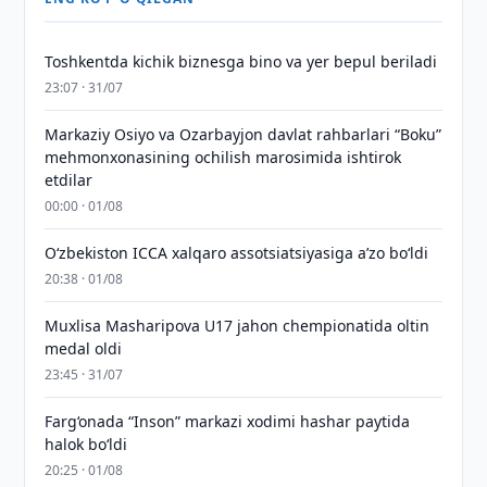
Toshkentda kichik biznesga bino va yer bepul beriladi
23:07 · 31/07
Markaziy Osiyo va Ozarbayjon davlat rahbarlari “Boku”
mehmonxonasining ochilish marosimida ishtirok
etdilar
00:00 · 01/08
O‘zbekiston ICCA xalqaro assotsiatsiyasiga aʼzo bo‘ldi
20:38 · 01/08
Muxlisa Masharipova U17 jahon chempionatida oltin
medal oldi
23:45 · 31/07
Farg‘onada “Inson” markazi xodimi hashar paytida
halok bo‘ldi
20:25 · 01/08