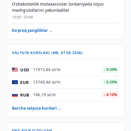
Oʻzbekistonlik mutaxassislar Iordaniyada oʻquv
mashgʻulotlarini yakunladilar
10:50 · 07/08
Ko'proq yangiliklar →
VALYUTA KURSLARI (MB, 07.08.2026)
USD
11915,64 so'm
↑ 0.24%
EUR
13749,46 so'm
↑ 0.23%
RUB
146,19 so'm
↓ 0.12%
Barcha valyuta kurslari →
ENG KO'P O'QILGAN