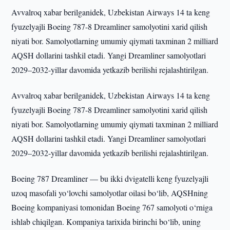
Avvalroq xabar berilganidek, Uzbekistan Airways 14 ta keng
fyuzelyajli Boeing 787-8 Dreamliner samolyotini xarid qilish
niyati bor. Samolyotlarning umumiy qiymati taxminan 2 milliard
AQSH dollarini tashkil etadi. Yangi Dreamliner samolyotlari
2029–2032-yillar davomida yetkazib berilishi rejalashtirilgan.
Avvalroq xabar berilganidek, Uzbekistan Airways 14 ta keng
fyuzelyajli Boeing 787-8 Dreamliner samolyotini xarid qilish
niyati bor. Samolyotlarning umumiy qiymati taxminan 2 milliard
AQSH dollarini tashkil etadi. Yangi Dreamliner samolyotlari
2029–2032-yillar davomida yetkazib berilishi rejalashtirilgan.
Boeing 787 Dreamliner — bu ikki dvigatelli keng fyuzelyajli
uzoq masofali yo‘lovchi samolyotlar oilasi bo‘lib, AQSHning
Boeing kompaniyasi tomonidan Boeing 767 samolyoti o‘rniga
ishlab chiqilgan. Kompaniya tarixida birinchi bo‘lib, uning