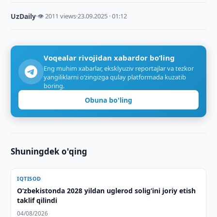
UzDaily
·
👁 2011 views
·
23.09.2025 · 01:12
Voqealar rivojidan xabardor bo‘ling
Eng muhim xabarlar, eksklyuziv reportajlar va tezkor
yangiliklarni o‘zingizga qulay platformada kuzatib
boring.
Obuna bo'ling
Shuningdek o'qing
IQTISOD
O‘zbekistonda 2028 yildan uglerod solig‘ini joriy etish
taklif qilindi
04/08/2026