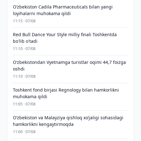
Oʻzbekiston Cadila Pharmaceuticals bilan yangi
loyihalarni muhokama qildi
11:15 · 07/08
Red Bull Dance Your Style milliy finali Toshkentda
bo'lib o'tadi
11:10 · 07/08
O‘zbekistondan Vyetnamga turistlar oqimi 44,7 foizga
oshdi
11:10 · 07/08
Toshkent fond birjasi Regnology bilan hamkorlikni
muhokama qildi
11:05 · 07/08
Oʻzbekiston va Malayziya qishloq xoʻjaligi sohasidagi
hamkorlikni kengaytirmoqda
11:00 · 07/08