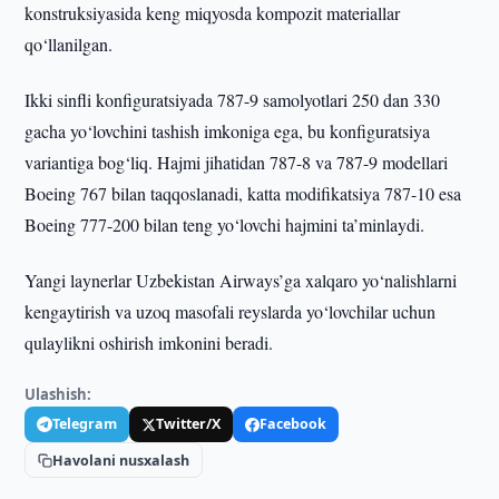
konstruksiyasida keng miqyosda kompozit materiallar
qo‘llanilgan.
Ikki sinfli konfiguratsiyada 787-9 samolyotlari 250 dan 330
gacha yo‘lovchini tashish imkoniga ega, bu konfiguratsiya
variantiga bog‘liq. Hajmi jihatidan 787-8 va 787-9 modellari
Boeing 767 bilan taqqoslanadi, katta modifikatsiya 787-10 esa
Boeing 777-200 bilan teng yo‘lovchi hajmini ta’minlaydi.
Yangi laynerlar Uzbekistan Airways’ga xalqaro yo‘nalishlarni
kengaytirish va uzoq masofali reyslarda yo‘lovchilar uchun
qulaylikni oshirish imkonini beradi.
Ulashish:
Telegram
Twitter/X
Facebook
Havolani nusxalash