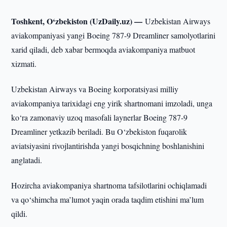
Toshkent, O‘zbekiston (UzDaily.uz) —
Uzbekistan Airways
aviakompaniyasi yangi Boeing 787-9 Dreamliner samolyotlarini
xarid qiladi, deb xabar bermoqda aviakompaniya matbuot
xizmati.
Uzbekistan Airways va Boeing korporatsiyasi milliy
aviakompaniya tarixidagi eng yirik shartnomani imzoladi, unga
ko‘ra zamonaviy uzoq masofali laynerlar Boeing 787-9
Dreamliner yetkazib beriladi. Bu O‘zbekiston fuqarolik
aviatsiyasini rivojlantirishda yangi bosqichning boshlanishini
anglatadi.
Hozircha aviakompaniya shartnoma tafsilotlarini ochiqlamadi
va qo‘shimcha ma’lumot yaqin orada taqdim etishini ma’lum
qildi.