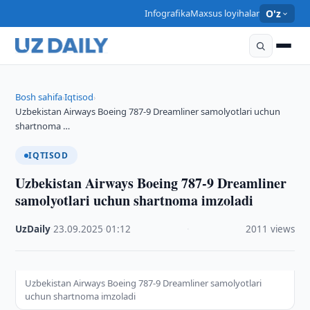
Infografika
Maxsus loyihalar
O'z
Bosh sahifa
Iqtisod
›
›
Uzbekistan Airways Boeing 787-9 Dreamliner samolyotlari uchun
shartnoma …
IQTISOD
Uzbekistan Airways Boeing 787-9 Dreamliner
samolyotlari uchun shartnoma imzoladi
UzDaily
·
23.09.2025
·
01:12
·
2011 views
Uzbekistan Airways Boeing 787-9 Dreamliner samolyotlari
uchun shartnoma imzoladi