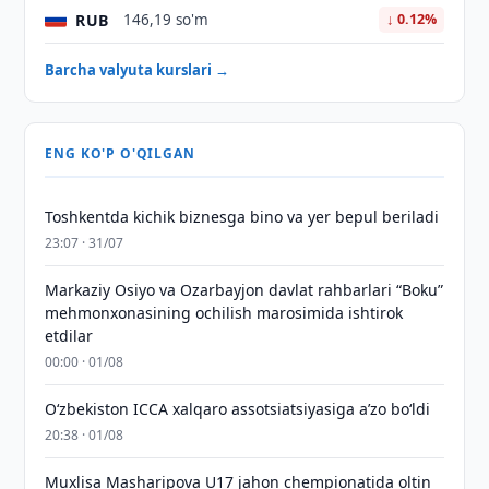
RUB
146,19 so'm
↓ 0.12%
Barcha valyuta kurslari →
ENG KO'P O'QILGAN
Toshkentda kichik biznesga bino va yer bepul beriladi
23:07 · 31/07
Markaziy Osiyo va Ozarbayjon davlat rahbarlari “Boku”
mehmonxonasining ochilish marosimida ishtirok
etdilar
00:00 · 01/08
O‘zbekiston ICCA xalqaro assotsiatsiyasiga aʼzo bo‘ldi
20:38 · 01/08
Muxlisa Masharipova U17 jahon chempionatida oltin