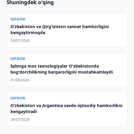
Shuningdek o'qing
IQTISOD
Oʻzbekiston va Qirgʻiziston sanoat hamkorligini
kengaytirmoqda
29/07/2026
IQTISOD
Iqlimga mos texnologiyalar O'zbekistonda
bog'dorchilikning barqarorligini mustahkamlaydi
01/08/2026
IQTISOD
Oʻzbekiston va Argentina savdo-iqtisodiy hamkorlikni
kengaytiradi
28/07/2026