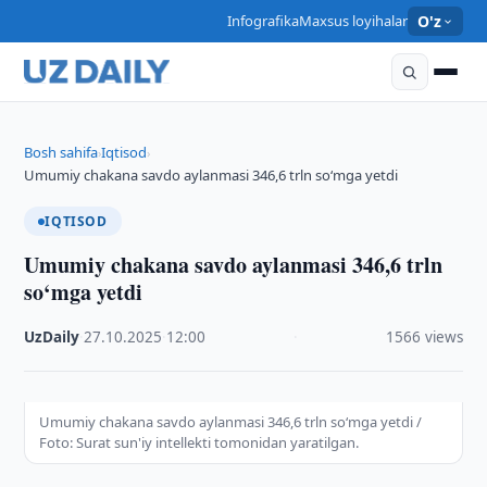
Infografika
Maxsus loyihalar
O'z
Bosh sahifa
Iqtisod
›
›
Umumiy chakana savdo aylanmasi 346,6 trln so‘mga yetdi
IQTISOD
Umumiy chakana savdo aylanmasi 346,6 trln
so‘mga yetdi
UzDaily
·
27.10.2025
·
12:00
·
1566 views
Umumiy chakana savdo aylanmasi 346,6 trln so‘mga yetdi /
Foto: Surat sun'iy intellekti tomonidan yaratilgan.