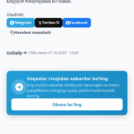
kengayib borayotganini ko‘rsatadi.
Ulashish:
Telegram
Twitter/X
Facebook
Havolani nusxalash
UzDaily
·
👁 1566 views
·
27.10.2025 · 12:00
Voqealar rivojidan xabardor bo‘ling
Eng muhim xabarlar, eksklyuziv reportajlar va tezkor
yangiliklarni o‘zingizga qulay platformada kuzatib
boring.
Obuna bo'ling