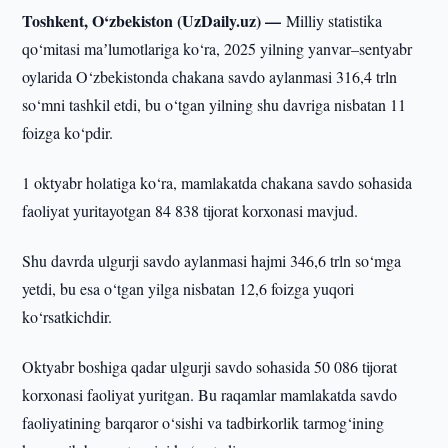
Toshkent, O‘zbekiston (UzDaily.uz) —
Milliy statistika
qo‘mitasi maʼlumotlariga ko‘ra, 2025 yilning yanvar–sentyabr
oylarida O‘zbekistonda chakana savdo aylanmasi 316,4 trln
so‘mni tashkil etdi, bu o‘tgan yilning shu davriga nisbatan 11
foizga ko‘pdir.
1 oktyabr holatiga ko‘ra, mamlakatda chakana savdo sohasida
faoliyat yuritayotgan 84 838 tijorat korxonasi mavjud.
Shu davrda ulgurji savdo aylanmasi hajmi 346,6 trln so‘mga
yetdi, bu esa o‘tgan yilga nisbatan 12,6 foizga yuqori
ko‘rsatkichdir.
Oktyabr boshiga qadar ulgurji savdo sohasida 50 086 tijorat
korxonasi faoliyat yuritgan. Bu raqamlar mamlakatda savdo
faoliyatining barqaror o‘sishi va tadbirkorlik tarmog‘ining