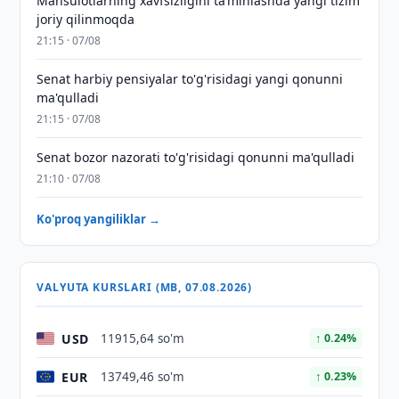
Mahsulotlarning xavfsizligini taʼminlashda yangi tizim
joriy qilinmoqda
21:15 · 07/08
Senat harbiy pensiyalar to'g'risidagi yangi qonunni
ma'qulladi
21:15 · 07/08
Senat bozor nazorati to'g'risidagi qonunni ma'qulladi
21:10 · 07/08
Ko'proq yangiliklar →
VALYUTA KURSLARI (MB, 07.08.2026)
USD
11915,64 so'm
↑ 0.24%
EUR
13749,46 so'm
↑ 0.23%