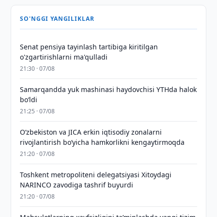
SO'NGGI YANGILIKLAR
Senat pensiya tayinlash tartibiga kiritilgan
o'zgartirishlarni ma'qulladi
21:30 · 07/08
Samarqandda yuk mashinasi haydovchisi YTHda halok
bo‘ldi
21:25 · 07/08
Oʻzbekiston va JICA erkin iqtisodiy zonalarni
rivojlantirish boʻyicha hamkorlikni kengaytirmoqda
21:20 · 07/08
Toshkent metropoliteni delegatsiyasi Xitoydagi
NARINCO zavodiga tashrif buyurdi
21:20 · 07/08