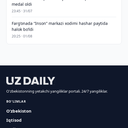
medal oldi
23:45 · 31/07
Farg‘onada “Inson” markazi xodimi hashar paytida
halok bo‘ldi
20:25 · 01/08
O'zbekistonning yetakchi yangiliklar portali. 24/7 yangiliklar.
BO'LIMLAR
O‘zbekiston
Iqtisod