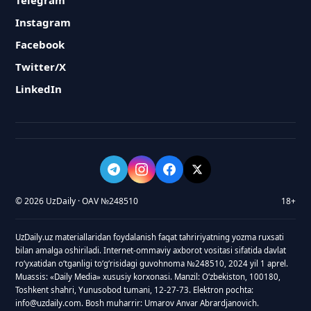
Telegram
Instagram
Facebook
Twitter/X
LinkedIn
© 2026 UzDaily · OAV №248510
18+
UzDaily.uz materiallaridan foydalanish faqat tahririyatning yozma ruxsati
bilan amalga oshiriladi. Internet-ommaviy axborot vositasi sifatida davlat
roʻyxatidan oʻtganligi toʻgʻrisidagi guvohnoma №248510, 2024 yil 1 aprel.
Muassis: «Daily Media» xususiy korxonasi. Manzil: Oʻzbekiston, 100180,
Toshkent shahri, Yunusobod tumani, 12-27-73. Elektron pochta:
info@uzdaily.com. Bosh muharrir: Umarov Anvar Abrardjanovich.